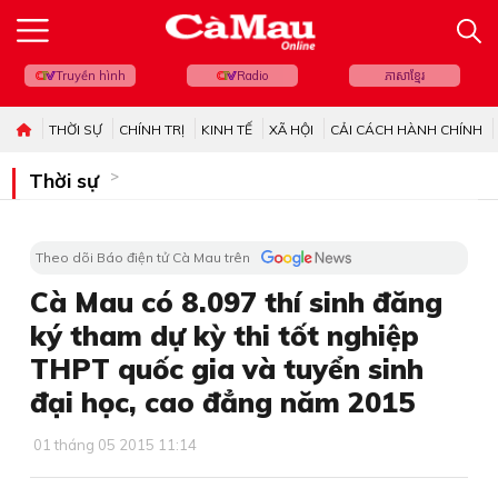
Truyền hình
Radio
ភាសាខ្មែរ
THỜI SỰ
CHÍNH TRỊ
KINH TẾ
XÃ HỘI
CẢI CÁCH HÀNH CHÍNH
Thời sự
Theo dõi Báo điện tử Cà Mau trên
Cà Mau có 8.097 thí sinh đăng
ký tham dự kỳ thi tốt nghiệp
THPT quốc gia và tuyển sinh
đại học, cao đẳng năm 2015
01 tháng 05 2015 11:14