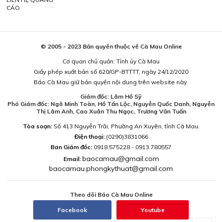
CÁO
© 2005 - 2023 Bản quyền thuộc về Cà Mau Online
Cơ quan chủ quản: Tỉnh ủy Cà Mau
Giấy phép xuất bản số 620/GP-BTTTT, ngày 24/12/2020
Báo Cà Mau giữ bản quyền nội dung trên website này.
Giám đốc: Lâm Hồ Sỹ
Phó Giám đốc: Ngô Minh Toàn, Hồ Tấn Lộc, Nguyễn Quốc Danh, Nguyễn
Thị Lâm Anh, Cao Xuân Thu Ngọc, Trương Văn Tuấn
Tòa soạn:
Số 413 Nguyễn Trãi, Phường An Xuyên, tỉnh Cà Mau.
Điện thoại:
(0290)3831066
Ban Giám đốc:
0918.575228 - 0913.780557
baocamau@gmail.com
Email:
baocamau.phongkythuat@gmail.com
Theo dõi Báo Cà Mau Online
Facebook
Youtube