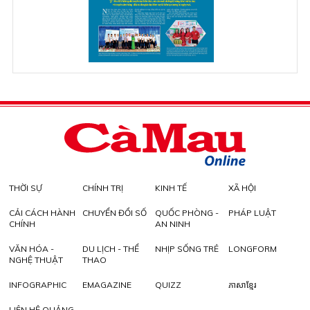
THỜI SỰ
CHÍNH TRỊ
KINH TẾ
XÃ HỘI
CẢI CÁCH HÀNH
CHUYỂN ĐỔI SỐ
QUỐC PHÒNG -
PHÁP LUẬT
CHÍNH
AN NINH
VĂN HÓA -
DU LỊCH - THỂ
NHỊP SỐNG TRẺ
LONGFORM
NGHỆ THUẬT
THAO
INFOGRAPHIC
EMAGAZINE
QUIZZ
ភាសាខ្មែរ
LIÊN HỆ QUẢNG