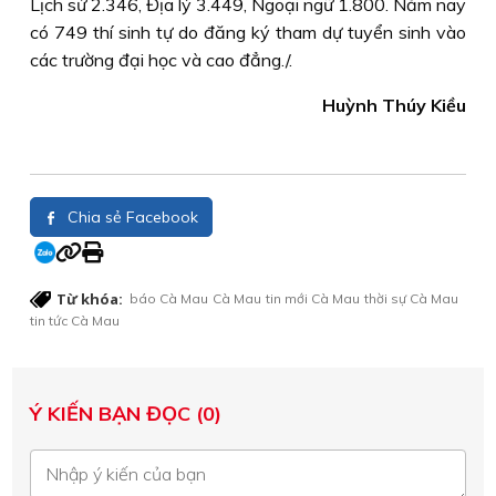
Lịch sử 2.346, Địa lý 3.449, Ngoại ngữ 1.800. Năm nay
có 749 thí sinh tự do đăng ký tham dự tuyển sinh vào
các trường đại học và cao đẳng./.
Huỳnh Thúy Kiều
Chia sẻ Facebook
Từ khóa:
báo Cà Mau
Cà Mau
tin mới Cà Mau
thời sự Cà Mau
tin tức Cà Mau
Ý KIẾN BẠN ĐỌC (0)