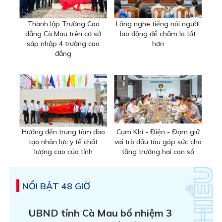
Thành lập Trường Cao
Lắng nghe tiếng nói người
đẳng Cà Mau trên cơ sở
lao động để chăm lo tốt
sáp nhập 4 trường cao
hơn
đẳng
Hướng đến trung tâm đào
Cụm Khí - Điện - Đạm giữ
tạo nhân lực y tế chất
vai trò đầu tàu góp sức cho
lượng cao của tỉnh
tăng trưởng hai con số
NỔI BẬT 48 GIỜ
UBND tỉnh Cà Mau bổ nhiệm 3