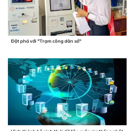
Ðột phá với "Trạm công dân số"