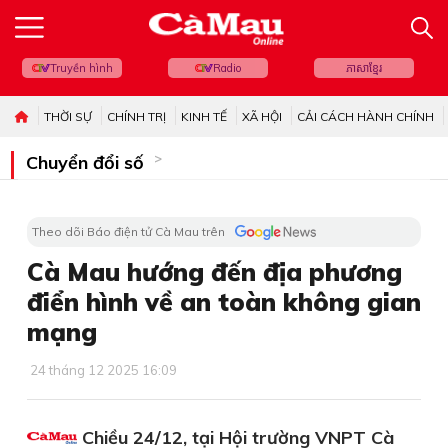
Truyền hình
Radio
ភាសាខ្មែរ
THỜI SỰ
CHÍNH TRỊ
KINH TẾ
XÃ HỘI
CẢI CÁCH HÀNH CHÍNH
Chuyển đổi số
Theo dõi Báo điện tử Cà Mau trên
Cà Mau hướng đến địa phương
điển hình về an toàn không gian
mạng
24 tháng 12 2025 16:09
Chiều 24/12, tại Hội trường VNPT Cà