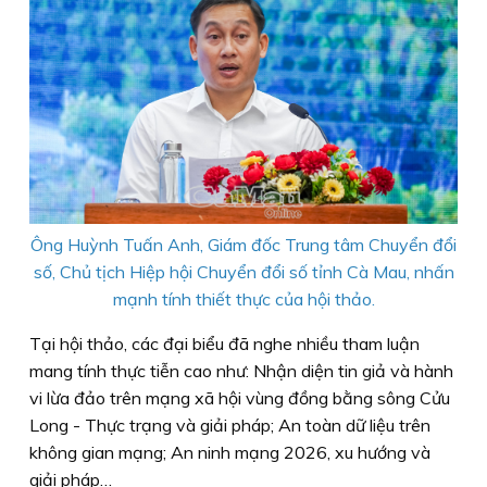
Ông Huỳnh Tuấn Anh, Giám đốc Trung tâm Chuyển đổi
số, Chủ tịch Hiệp hội Chuyển đổi số tỉnh Cà Mau, nhấn
mạnh tính thiết thực của hội thảo.
Tại hội thảo, các đại biểu đã nghe nhiều tham luận
mang tính thực tiễn cao như: Nhận diện tin giả và hành
vi lừa đảo trên mạng xã hội vùng đồng bằng sông Cửu
Long - Thực trạng và giải pháp; An toàn dữ liệu trên
không gian mạng; An ninh mạng 2026, xu hướng và
giải pháp…