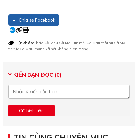
Chia sẻ Facebook
Từ khóa:
báo Cà Mau
Cà Mau
tin mới Cà Mau
thời sự Cà Mau
tin tức Cà Mau
mạng xã hội
không gian mạng
Ý KIẾN BẠN ĐỌC (0)
TIN CÙNG CHUYÊN MỤC