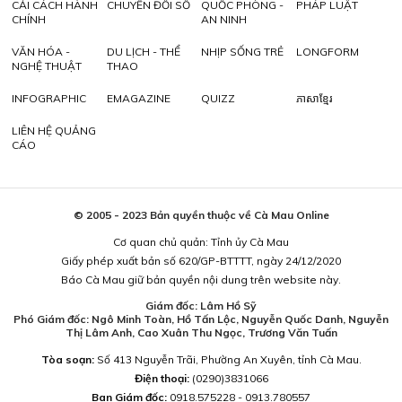
CẢI CÁCH HÀNH
CHUYỂN ĐỔI SỐ
QUỐC PHÒNG -
PHÁP LUẬT
CHÍNH
AN NINH
VĂN HÓA -
DU LỊCH - THỂ
NHỊP SỐNG TRẺ
LONGFORM
NGHỆ THUẬT
THAO
INFOGRAPHIC
EMAGAZINE
QUIZZ
ភាសាខ្មែរ
LIÊN HỆ QUẢNG
CÁO
© 2005 - 2023 Bản quyền thuộc về Cà Mau Online
Cơ quan chủ quản: Tỉnh ủy Cà Mau
Giấy phép xuất bản số 620/GP-BTTTT, ngày 24/12/2020
Báo Cà Mau giữ bản quyền nội dung trên website này.
Giám đốc: Lâm Hồ Sỹ
Phó Giám đốc: Ngô Minh Toàn, Hồ Tấn Lộc, Nguyễn Quốc Danh, Nguyễn
Thị Lâm Anh, Cao Xuân Thu Ngọc, Trương Văn Tuấn
Tòa soạn:
Số 413 Nguyễn Trãi, Phường An Xuyên, tỉnh Cà Mau.
Điện thoại:
(0290)3831066
Ban Giám đốc:
0918.575228 - 0913.780557