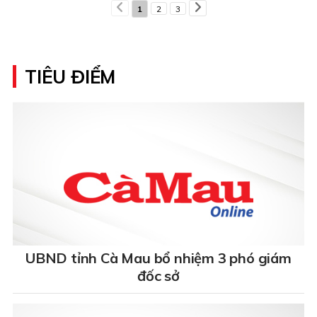
1
2
3
TIÊU ĐIỂM
UBND tỉnh Cà Mau bổ nhiệm 3 phó giám
đốc sở