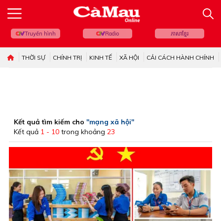
Truyền hình
Radio
ភាសាខ្មែរ
THỜI SỰ
CHÍNH TRỊ
KINH TẾ
XÃ HỘI
CẢI CÁCH HÀNH CHÍNH
Kết quả tìm kiếm cho
"mạng xã hội"
Kết quả
1 - 10
trong khoảng
23