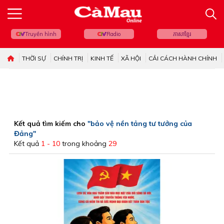
Truyền hình
Radio
ភាសាខ្មែរ
THỜI SỰ
CHÍNH TRỊ
KINH TẾ
XÃ HỘI
CẢI CÁCH HÀNH CHÍNH
Kết quả tìm kiếm cho
"bảo vệ nền tảng tư tưởng của
Đảng"
Kết quả
1 - 10
trong khoảng
29