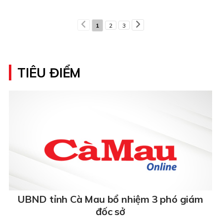
1
2
3
TIÊU ĐIỂM
UBND tỉnh Cà Mau bổ nhiệm 3 phó giám
đốc sở