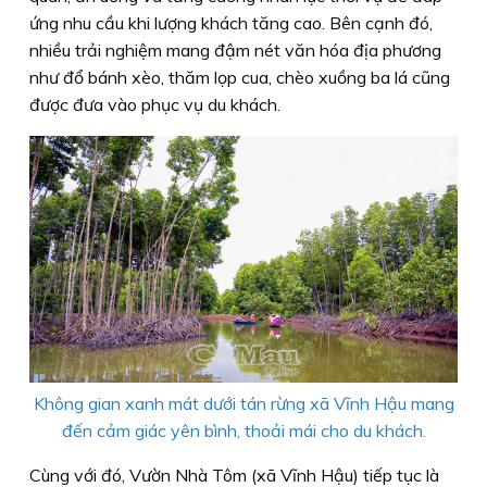
ứng nhu cầu khi lượng khách tăng cao. Bên cạnh đó,
nhiều trải nghiệm mang đậm nét văn hóa địa phương
như đổ bánh xèo, thăm lọp cua, chèo xuồng ba lá cũng
được đưa vào phục vụ du khách.
Không gian xanh mát dưới tán rừng xã Vĩnh Hậu mang
đến cảm giác yên bình, thoải mái cho du khách.
Cùng với đó, Vườn Nhà Tôm (xã Vĩnh Hậu) tiếp tục là