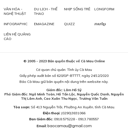
VĂN HÓA -
DU LỊCH - THỂ
NHỊP SỐNG TRẺ
LONGFORM
NGHỆ THUẬT
THAO
INFOGRAPHIC
EMAGAZINE
QUIZZ
ភាសាខ្មែរ
LIÊN HỆ QUẢNG
CÁO
© 2005 - 2023 Bản quyền thuộc về Cà Mau Online
Cơ quan chủ quản: Tỉnh ủy Cà Mau
Giấy phép xuất bản số 620/GP-BTTTT, ngày 24/12/2020
Báo Cà Mau giữ bản quyền nội dung trên website này.
Giám đốc: Lâm Hồ Sỹ
Phó Giám đốc: Ngô Minh Toàn, Hồ Tấn Lộc, Nguyễn Quốc Danh, Nguyễn
Thị Lâm Anh, Cao Xuân Thu Ngọc, Trương Văn Tuấn
Tòa soạn:
Số 413 Nguyễn Trãi, Phường An Xuyên, tỉnh Cà Mau.
Điện thoại:
(0290)3831066
Ban Giám đốc:
0918.575228 - 0913.780557
baocamau@gmail.com
Email: