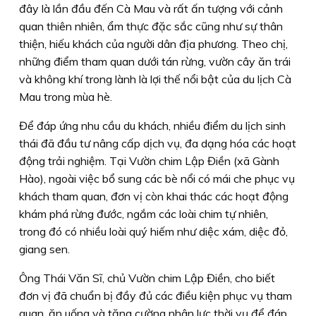
đây là lần đầu đến Cà Mau và rất ấn tượng với cảnh
quan thiên nhiên, ẩm thực đặc sắc cũng như sự thân
thiện, hiếu khách của người dân địa phương. Theo chị,
những điểm tham quan dưới tán rừng, vườn cây ăn trái
và không khí trong lành là lợi thế nổi bật của du lịch Cà
Mau trong mùa hè.
Để đáp ứng nhu cầu du khách, nhiều điểm du lịch sinh
thái đã đầu tư nâng cấp dịch vụ, đa dạng hóa các hoạt
động trải nghiệm. Tại Vườn chim Lập Điền (xã Gành
Hào), ngoài việc bổ sung các bè nổi có mái che phục vụ
khách tham quan, đơn vị còn khai thác các hoạt động
khám phá rừng đước, ngắm các loài chim tự nhiên,
trong đó có nhiều loài quý hiếm như diệc xám, diệc đỏ,
giang sen.
Ông Thái Văn Sĩ, chủ Vườn chim Lập Điền, cho biết
đơn vị đã chuẩn bị đầy đủ các điều kiện phục vụ tham
quan, ăn uống và tăng cường nhân lực thời vụ để đáp