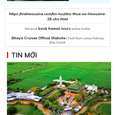
https://vielimousine.com/tin-tuc/cho-thue-xe-limousine-
28-cho.html
book hawaii tours
Reserve
online today
Bhaya Cruises Offical Website
| Find Your Luxury Halong
Bay Cruise
NEXAESIM.NET
TIN MỚI
Khách sạn Nesta Hà Nội