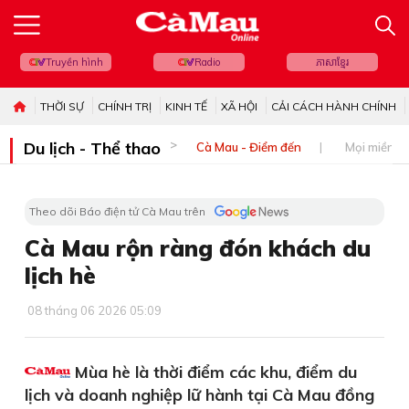
Truyền hình
Radio
ភាសាខ្មែរ
THỜI SỰ
CHÍNH TRỊ
KINH TẾ
XÃ HỘI
CẢI CÁCH HÀNH CHÍNH
Du lịch - Thể thao
Cà Mau - Điểm đến
Mọi miền đ
Theo dõi Báo điện tử Cà Mau trên
Cà Mau rộn ràng đón khách du
lịch hè
08 tháng 06 2026 05:09
Mùa hè là thời điểm các khu, điểm du
lịch và doanh nghiệp lữ hành tại Cà Mau đồng