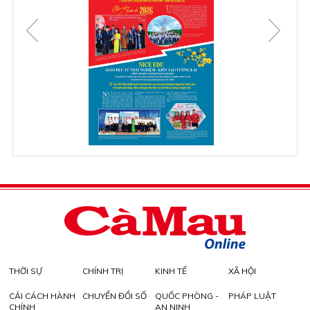
THỜI SỰ
CHÍNH TRỊ
KINH TẾ
XÃ HỘI
CẢI CÁCH HÀNH
CHUYỂN ĐỔI SỐ
QUỐC PHÒNG -
PHÁP LUẬT
CHÍNH
AN NINH