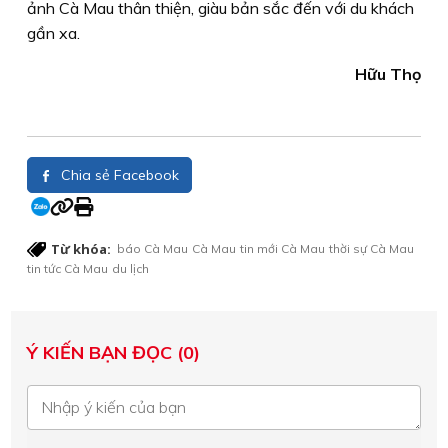
ảnh Cà Mau thân thiện, giàu bản sắc đến với du khách
gần xa.
Hữu Thọ
Chia sẻ Facebook
Từ khóa:
báo Cà Mau
Cà Mau
tin mới Cà Mau
thời sự Cà Mau
tin tức Cà Mau
du lịch
Ý KIẾN BẠN ĐỌC (0)