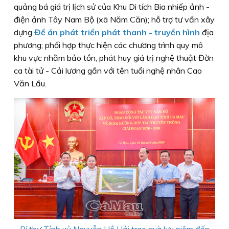
quảng bá giá trị lịch sử của Khu Di tích Bia nhiếp ảnh -
điện ảnh Tây Nam Bộ (xã Năm Căn); hỗ trợ tư vấn xây
dựng
Đề án phát triển phát thanh - truyền hình
địa
phương; phối hợp thực hiện các chương trình quy mô
khu vực nhằm bảo tồn, phát huy giá trị nghệ thuật Đờn
ca tài tử - Cải lương gắn với tên tuổi nghệ nhân Cao
Văn Lầu.
Bí thư Tỉnh uỷ Nguyễn Hồ Hải trao quà lưu niệm đến