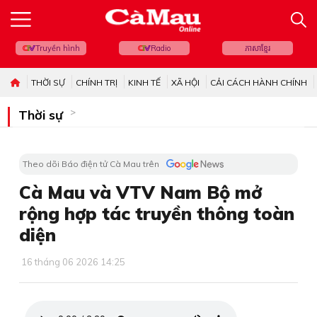
Truyền hình
Radio
ភាសាខ្មែរ
THỜI SỰ
CHÍNH TRỊ
KINH TẾ
XÃ HỘI
CẢI CÁCH HÀNH CHÍNH
Thời sự
Theo dõi Báo điện tử Cà Mau trên
Cà Mau và VTV Nam Bộ mở
rộng hợp tác truyền thông toàn
diện
16 tháng 06 2026 14:25