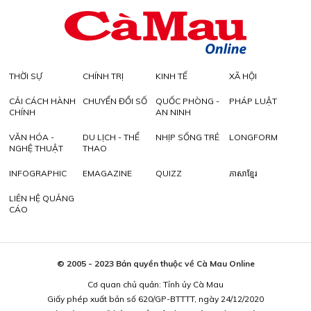
THỜI SỰ
CHÍNH TRỊ
KINH TẾ
XÃ HỘI
CẢI CÁCH HÀNH
CHUYỂN ĐỔI SỐ
QUỐC PHÒNG -
PHÁP LUẬT
CHÍNH
AN NINH
VĂN HÓA -
DU LỊCH - THỂ
NHỊP SỐNG TRẺ
LONGFORM
NGHỆ THUẬT
THAO
INFOGRAPHIC
EMAGAZINE
QUIZZ
ភាសាខ្មែរ
LIÊN HỆ QUẢNG
CÁO
© 2005 - 2023 Bản quyền thuộc về Cà Mau Online
Cơ quan chủ quản: Tỉnh ủy Cà Mau
Giấy phép xuất bản số 620/GP-BTTTT, ngày 24/12/2020