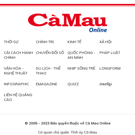
THỜI SỰ
CHÍNH TRỊ
KINH TẾ
XÃ HỘI
CẢI CÁCH HÀNH
CHUYỂN ĐỔI SỐ
QUỐC PHÒNG -
PHÁP LUẬT
CHÍNH
AN NINH
VĂN HÓA -
DU LỊCH - THỂ
NHỊP SỐNG TRẺ
LONGFORM
NGHỆ THUẬT
THAO
INFOGRAPHIC
EMAGAZINE
QUIZZ
ភាសាខ្មែរ
LIÊN HỆ QUẢNG
CÁO
© 2005 - 2023 Bản quyền thuộc về Cà Mau Online
Cơ quan chủ quản: Tỉnh ủy Cà Mau