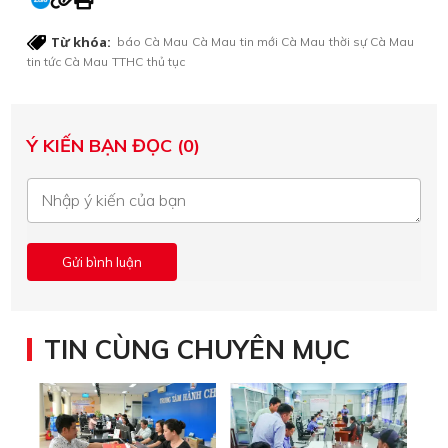
Từ khóa:
báo Cà Mau
Cà Mau
tin mới Cà Mau
thời sự Cà Mau
tin tức Cà Mau
TTHC
thủ tục
Ý KIẾN BẠN ĐỌC (0)
TIN CÙNG CHUYÊN MỤC