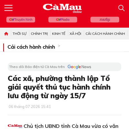
Truyền hình
Radio
ភាសាខ្មែរ
THỜI SỰ
CHÍNH TRỊ
KINH TẾ
XÃ HỘI
CẢI CÁCH HÀNH CHÍNH
Cải cách hành chính
Theo dõi Báo điện tử Cà Mau trên
Các xã, phường thành lập Tổ
giải quyết thủ tục hành chính
lưu động từ ngày 15/7
06 tháng 07 2026 15:41
Chủ tịch UBND tỉnh Cà Mau vừa có văn