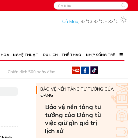
Cà Mau
,
32°C
/
32°C
-
33°C
 HÓA - NGHỆ THUẬT
DU LỊCH - THỂ THAO
NHỊP SỐNG TRẺ
Chiến dịch 500 ngày đêm
BẢO VỆ NỀN TẢNG TƯ TƯỞNG CỦA
ĐẢNG
Bảo vệ nền tảng tư
tưởng của Ðảng từ
việc giữ gìn giá trị
lịch sử