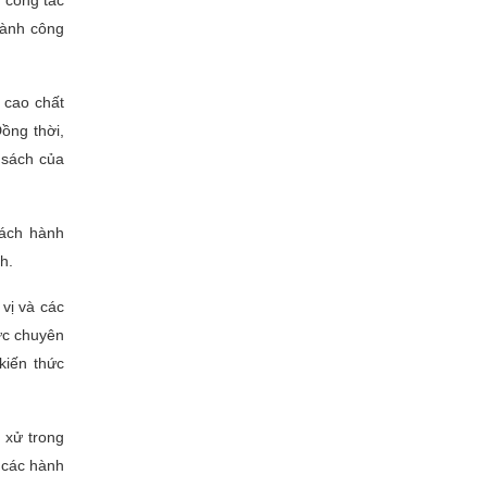
 công tác
hành công
 cao chất
ồng thời,
 sách của
cách hành
h.
vị và các
ực chuyên
kiến thức
 xử trong
 các hành