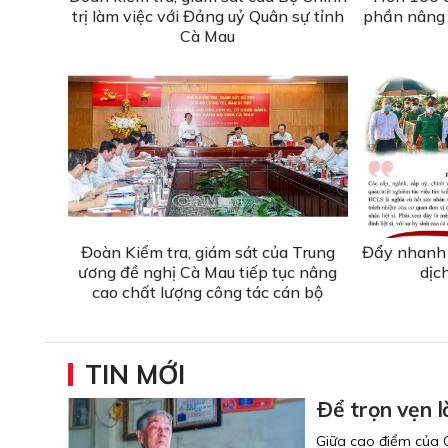
trị làm việc với Đảng uỷ Quân sự tỉnh
phần nâng 
Cà Mau
Đoàn Kiểm tra, giám sát của Trung
Đẩy nhanh 
ương đề nghị Cà Mau tiếp tục nâng
dịc
cao chất lượng công tác cán bộ
TIN MỚI
Ðể trọn vẹn l
Giữa cao điểm của C