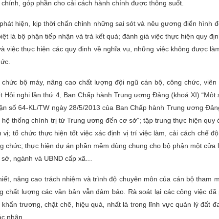
 chính, góp phần cho cải cách hành chính được thông suốt.
hát hiện, kịp thời chấn chỉnh những sai sót và nêu gương điển hình đ
iệt là bộ phận tiếp nhận và trả kết quả; đánh giá việc thực hiện quy địn
 và việc thực hiện các quy định về nghĩa vụ, những việc không được là
hức.
tổ chức bộ máy, nâng cao chất lượng đội ngũ cán bộ, công chức, viên
ết Hội nghị lần thứ 4, Ban Chấp hành Trung ương Đảng (khoá XI) “Một 
luận số 64-KL/TW ngày 28/5/2013 của Ban Chấp hành Trung ương Đản
n hệ thống chính trị từ Trung ương đến cơ sở”; tập trung thực hiện quy
vị; tổ chức thực hiện tốt việc xác định vị trí việc làm, cải cách chế đ
ông chức; thực hiện dự án phần mềm dùng chung cho bộ phận một cửa l
 số sở, ngành và UBND cấp xã…
hiết, nâng cao trách nhiệm và trình độ chuyên môn của cán bộ tham
ng chất lượng các văn bản vẫn đảm bảo. Rà soát lại các công việc đã
 khẩn trương, chặt chẽ, hiệu quả, nhất là trong lĩnh vực quản lý đất đ
c nhận...