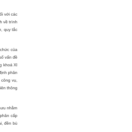
ối với các
h về trình
m, quy tắc
 chức của
số vấn đề
g khoá XI
 định phân
ộ công vụ,
iên thông
 mưu nhằm
 phân cấp
ai, đền bù