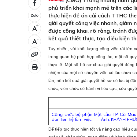
(CMO) Trong những năm gần 
phủ triển khai mạnh mẽ trên các lĩ
thực hiện đề án cải cách TTHC theo
giải quyết công việc nhanh, giảm nh
+
được công khai, rõ ràng, tránh đượ
kết quả thiết thực, tạo điều kiện t
-
Tuy nhiên, với khối lượng công việc rất lớn 
trong quan hệ phối hợp công tác, một số quy đ
thực tế. Một số hồ sơ chưa giải quyết đúng 
nhiệm của một số chuyên viên có lúc chưa cao.
lần, nên kết quả giải quyết hồ sơ có lúc bị đ
chức, viên chức có hành vi tiêu cực, cửa quy
Công chức bộ phận Một cửa TP Cà Mau t
dân liên hệ làm việc. Ảnh: KHÁNH PHƯ
Để tiếp tục thực hiện tốt và nâng cao hiệu qu