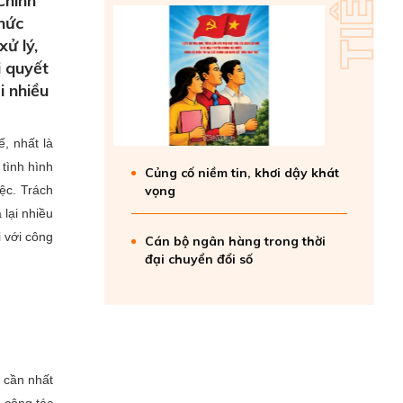
Chính
chức
ử lý,
i quyết
i nhiều
ế, nhất là
 tình hình
Củng cố niềm tin, khơi dậy khát
ệc. Trách
vọng
 lại nhiều
i với công
Cán bộ ngân hàng trong thời
đại chuyển đổi số
ị cần nhất