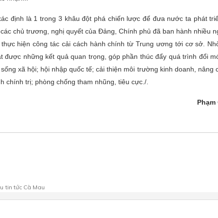
c định là 1 trong 3 khâu đột phá chiến lược để đưa nước ta phát tri
 các chủ trương, nghị quyết của Đảng, Chính phủ đã ban hành nhiều ng
 thực hiện công tác cải cách hành chính từ Trung ương tới cơ sở. Nhờ
t được những kết quả quan trọng, góp phần thúc đẩy quá trình đổi mới
sống xã hội; hội nhập quốc tế; cải thiện môi trường kinh doanh, nâng 
nh chính trị; phòng chống tham nhũng, tiêu cực./.
Phạm 
au
tin tức Cà Mau