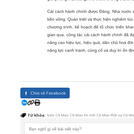
Cải cách hành chính được Đảng, Nhà nước xá
bền vững. Quán triệt và thực hiện nghiêm túc
chương trình, kế hoạch để tổ chức triển khai
gian qua, công tác cải cách hành chính đã đạ
nâng cao hiệu lực, hiệu quả; dân chủ hoá đời 
năng lực cạnh tranh, củng cố và duy trì ổn đị
Chia sẻ Facebook
Từ khóa:
báo Cà Mau
Cà Mau
tin mới Cà Mau
thời sự Cà M