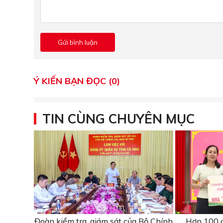
Ý KIẾN BẠN ĐỌC (0)
TIN CÙNG CHUYÊN MỤC
Đoàn kiểm tra, giám sát của Bộ Chính
Hơn 100 c