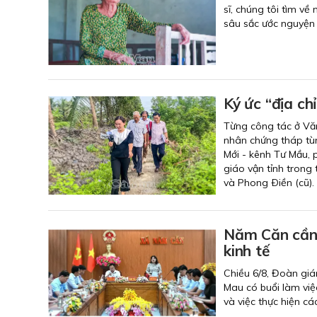
sĩ, chúng tôi tìm 
sâu sắc ước nguyện 
Ký ức “địa ch
Từng công tác ở Văn
nhân chứng tháp tùn
Mới - kênh Tư Mầu,
giáo vận tỉnh trong
và Phong Ðiền (cũ).
Năm Căn cần t
kinh tế
Chiều 6/8, Đoàn giá
Mau có buổi làm việ
và việc thực hiện cá