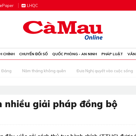
e
P
aper
LHQC
H CHÍNH
CHUYỂN ĐỔI SỐ
QUỐC PHÒNG - AN NINH
PHÁP LUẬT
VĂN
g Đảng
Năm tháng không quên
Đưa Nghị quyết vào cuộc sống
n nhiều giải pháp đồng bộ