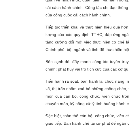
quán về nhận thức, quan điểm và hành động. 
cải cách hành chính. Công tác chỉ đạo thống
của công cuộc cải cách hành chính.
Tiếp tục triển khai và thực hiện hiệu quả 
lượng của các quy định TTHC, đáp ứng ngày 
tăng cường đổi mới việc thực hiện cơ chế lấ
Chính phủ, bộ, ngành và tỉnh để thực hiện hiệ
Bên cạnh đó, đẩy mạnh công tác tuyên truy
chính; phát huy vai trò tích cực của các cơ q
Tiến hành rà soát, ban hành lại chức năng,
xã, thị trấn nhằm xoá bỏ những chồng chéo,
môn của cán bộ, công chức, viên chức tron
chuyên môn, kỹ năng xử lý tình huống hành 
Đặc biệt, toàn thể cán bộ, công chức, viên
giao tiếp. Ban hành chế tài xử phạt để ngăn