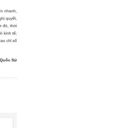
ển nhanh,
hị quyết,
 đó, thời
 kinh tế;
cao chỉ số
Quốc Sử