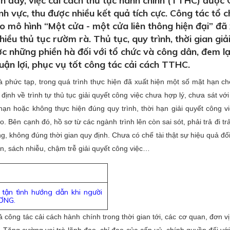
đây, việc cải cách thủ tục hành chính (TTHC) được 
nh vực, thu được nhiều kết quả tích cực. Công tác tổ 
 mô hình “Một cửa - một cửa liên thông hiện đại” đã x
iều thủ tục rườm rà. Thủ tục, quy trình, thời gian giả
c những phiền hà đối với tổ chức và công dân, đem lạ
huận lợi, phục vụ tốt công tác cải cách TTHC.
và phức tạp, trong quá trình thực hiện đã xuất hiện một số mặt hạn ch
ịnh về trình tự thủ tục giải quyết công việc chưa hợp lý, chưa sát với
hạn hoặc không thực hiện đúng quy trình, thời hạn giải quyết công vi
 Bên cạnh đó, hồ sơ từ các ngành trình lên còn sai sót, phải trả đi trả
ộng, không đúng thời gian quy định. Chưa có chế tài thật sự hiệu quả đố
ền, sách nhiễu, chậm trễ giải quyết công việc…
ận tình hướng dẫn khi người
ƠNG.
ả công tác cải cách hành chính trong thời gian tới, các cơ quan, đơn v