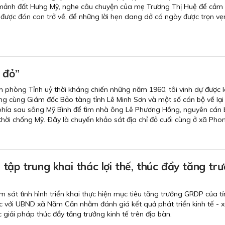
về mảnh đất Hưng Mỹ, nghe câu chuyện của mẹ Trương Thị Huệ để cảm
được đón con trở về, để những lời hẹn dang dở có ngày được trọn vẹn
ỉ đỏ”
 phòng Tỉnh uỷ thời kháng chiến những năm 1960, tôi vinh dự được 
g cùng Giám đốc Bảo tàng tỉnh Lê Minh Sơn và một số cán bộ về lại
 phía sau sông Mỹ Bình để tìm nhà ông Lê Phương Hồng, nguyên cán 
 thời chống Mỹ. Ðây là chuyến khảo sát địa chỉ đỏ cuối cùng ở xã Pho
ập trung khai thác lợi thế, thúc đẩy tăng tr
m sát tình hình triển khai thực hiện mục tiêu tăng trưởng GRDP của t
c với UBND xã Năm Căn nhằm đánh giá kết quả phát triển kinh tế - x
c giải pháp thúc đẩy tăng trưởng kinh tế trên địa bàn.