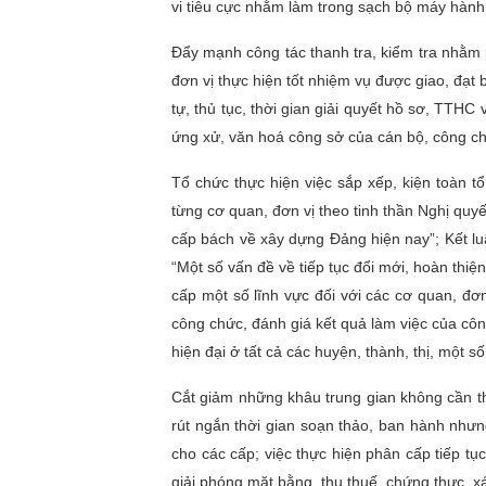
vi tiêu cực nhằm làm trong sạch bộ máy hành
Đẩy mạnh công tác thanh tra, kiểm tra nhằm p
đơn vị thực hiện tốt nhiệm vụ được giao, đạt b
tự, thủ tục, thời gian giải quyết hồ sơ, TTHC
ứng xử, văn hoá công sở của cán bộ, công c
Tổ chức thực hiện việc sắp xếp, kiện toàn 
từng cơ quan, đơn vị theo tinh thần Nghị quy
cấp bách về xây dựng Đảng hiện nay”; Kết 
“Một số vấn đề về tiếp tục đổi mới, hoàn thiệ
cấp một số lĩnh vực đối với các cơ quan, đơn 
công chức, đánh giá kết quả làm việc của c
hiện đại ở tất cả các huyện, thành, thị, một
Cắt giảm những khâu trung gian không cần t
rút ngắn thời gian soạn thảo, ban hành như
cho các cấp; việc thực hiện phân cấp tiếp tục
giải phóng mặt bằng, thu thuế, chứng thực, xá