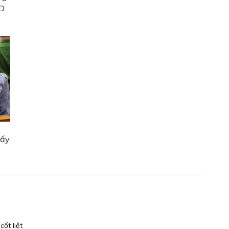
ND
lấy
ốt liệt