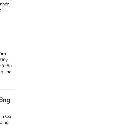
 nhận
...
làm
 Rẫy
bộ tôn
ng Lạc
ưởng
ỉnh Cà
ã hội