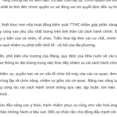
Tăng cường vai trò lãnh đạo, chỉ đạo của cấp uỷ, chính quyền đối với
 nhất từ tỉnh đến chính quyền cơ sở đóng vai trò quyết định đến sự t
hơn, thiết thực hơn nữa hoạt động kiểm soát TTHC nhằm góp phần nâng
càng cao yêu cầu chất lượng trên tinh thần cải cách hành chính. Đ
y ý kiến của cá nhân, tổ chức. Triển khai kịp thời các cơ chế, chính
u quả nhiệm vụ phát triển kinh tế - xã hội của địa phương.
ền, phổ biến chủ trương của Đảng, quy định của Nhà nước về cải 
uan thông tin đại chúng trong việc thúc đẩy nhiệm vụ cải cách hành chín
 nhiệm vụ, quyền hạn và cơ cấu tổ chức bộ máy của các cơ quan, đơn 
 trùng lặp về chức năng, nhiệm vụ giữa các cơ quan. Nâng cao năng l
g công tác cải cách hành chính thông qua việc tập huấn, tìm hiểu 
chính…
 chức đều nâng cao ý thức, trách nhiệm phục vụ cũng như văn hoá ứng
 chặn những hành vi tiêu cực. Mỗi cá nhân cần chủ động đấu tranh với