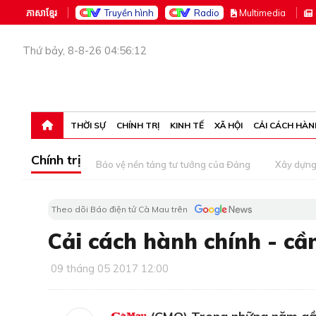
ភាសាខ្មែរ
Truyền hình
Radio
M
ultimedia
Thứ bảy, 8-8-26 04:56:12
THỜI SỰ
CHÍNH TRỊ
KINH TẾ
XÃ HỘI
CẢI CÁCH HÀN
Chính trị
Bảo vệ nền tảng tư tưởng của Đảng
Xây dựn
Theo dõi Báo điện tử Cà Mau trên
Cải cách hành chính - cầ
09 tháng 05 2017 12:00