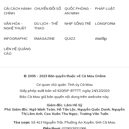
CẢI CÁCH HÀNH
CHUYỂN ĐỔI SỐ
QUỐC PHÒNG -
PHÁP LUẬT
CHÍNH
AN NINH
VĂN HÓA -
DU LỊCH - THỂ
NHỊP SỐNG TRẺ
LONGFORM
NGHỆ THUẬT
THAO
INFOGRAPHIC
EMAGAZINE
QUIZZ
ភាសាខ្មែរ
LIÊN HỆ QUẢNG
CÁO
© 2005 - 2023 Bản quyền thuộc về Cà Mau Online
Cơ quan chủ quản: Tỉnh ủy Cà Mau
Giấy phép xuất bản số 620/GP-BTTTT, ngày 24/12/2020
Báo Cà Mau giữ bản quyền nội dung trên website này.
Giám đốc: Lâm Hồ Sỹ
Phó Giám đốc: Ngô Minh Toàn, Hồ Tấn Lộc, Nguyễn Quốc Danh, Nguyễn
Thị Lâm Anh, Cao Xuân Thu Ngọc, Trương Văn Tuấn
Tòa soạn:
Số 413 Nguyễn Trãi, Phường An Xuyên, tỉnh Cà Mau.
Điện thoại:
(0290)3831066