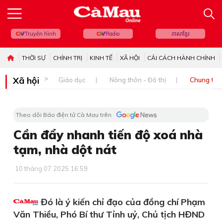
Truyền hình
Radio
ភាសាខ្មែរ
THỜI SỰ
CHÍNH TRỊ
KINH TẾ
XÃ HỘI
CẢI CÁCH HÀNH CHÍNH
Xã hội
Giáo dục
Nông thôn - Đô thị
Chung tay 
Theo dõi Báo điện tử Cà Mau trên
Cần đẩy nhanh tiến độ xoá nhà
tạm, nhà dột nát
10 tháng 07 2025 16:59
Đó là ý kiến chỉ đạo của đồng chí Phạm
Văn Thiều, Phó Bí thư Tỉnh uỷ, Chủ tịch HĐND