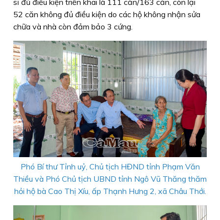
sĩ đủ điều kiện triển khai là 111 căn/163 căn, còn lại
52 căn không đủ điều kiện do các hộ không nhận sửa
chữa và nhà còn đảm bảo 3 cứng.
Phó Bí thư Tỉnh uỷ, Chủ tịch HĐND tỉnh Phạm Văn
Thiều và Phó Chủ tịch UBND tỉnh Ngô Vũ Thăng thăm
hỏi hộ bà Cao Thị Xíu, ấp Thạnh Hưng 2, xã Châu Thới.