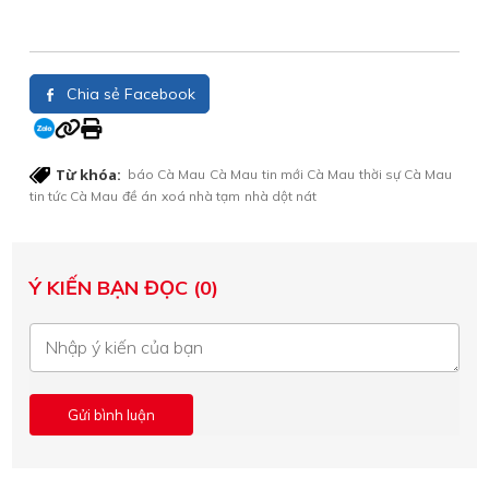
Chia sẻ Facebook
Từ khóa:
báo Cà Mau
Cà Mau
tin mới Cà Mau
thời sự Cà Mau
tin tức Cà Mau
đề án
xoá nhà tạm
nhà dột nát
Ý KIẾN BẠN ĐỌC (0)