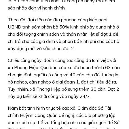
lại 59 căn chưa triển khai thi công do ngay thời điểm
sáp nhập đơn vị hành chính.
Theo đó, đại diện các địa phương cũng kiến nghị
UBND tỉnh sớm phân bổ 50% kinh phí xây dựng nhà ở
cho đối tượng chính sách và thân nhân liệt sĩ đợt 1 để
chi trả cho các gia đình và phân bổ kinh phí cho các hộ
xây dựng mới và sửa chữa đợt 2.
Chiều cùng ngày, đoàn công tác cũng đã làm việc với
xã Phong Hiệp. Qua báo cáo xã đã hoàn thành 63 căn
cho gia đình người có công và 40 căn cho đối tượng là
hộ nghèo, cận nghèo ở giai đoạn 1, đạt chỉ tiêu đề ra.
Tuy nhiên, xã Phong Hiệp bổ sung thêm 30 căn. Đợt 2
này dự kiến sẽ khởi công vào ngày 24/7.
Nắm bắt tình hình thực tế các xã, Giám đốc Sở Tài
chính Huỳnh Công Quân đề nghị, các địa phương lập
danh sách cụ thể và tổng hợp nhu cầu giải ngân để Sở