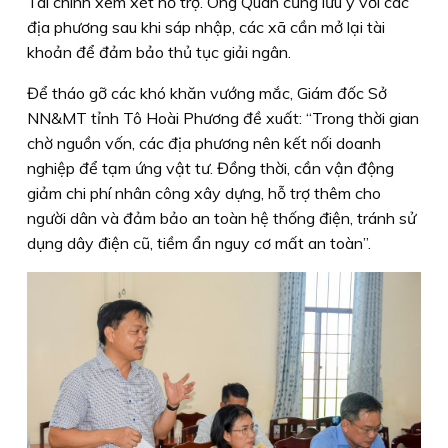
Tài chính xem xét hỗ trợ. Ông Quân cũng lưu ý với các
địa phương sau khi sáp nhập, các xã cần mở lại tài
khoản để đảm bảo thủ tục giải ngân.
Để tháo gỡ các khó khăn vướng mắc, Giám đốc Sở
NN&MT tỉnh Tô Hoài Phương đề xuất: “Trong thời gian
chờ nguồn vốn, các địa phương nên kết nối doanh
nghiệp để tạm ứng vật tư. Đồng thời, cần vận động
giảm chi phí nhân công xây dựng, hỗ trợ thêm cho
người dân và đảm bảo an toàn hệ thống điện, tránh sử
dụng dây điện cũ, tiềm ẩn nguy cơ mất an toàn”.