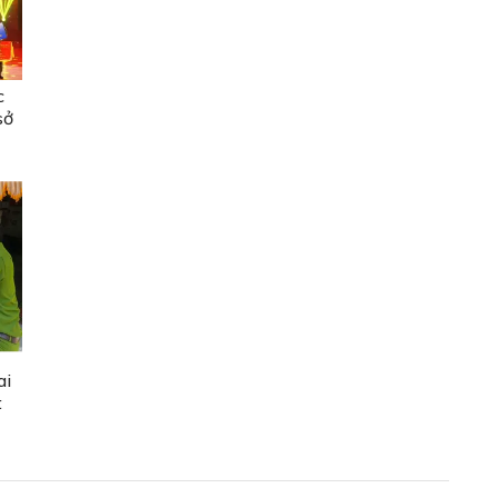
c
sở
ai
t