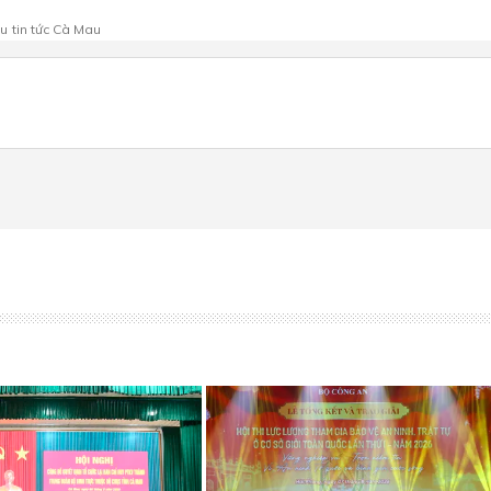
au
tin tức Cà Mau