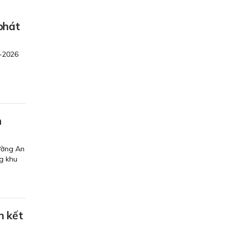
phát
5-2026
n
ường An
g khu
n kết