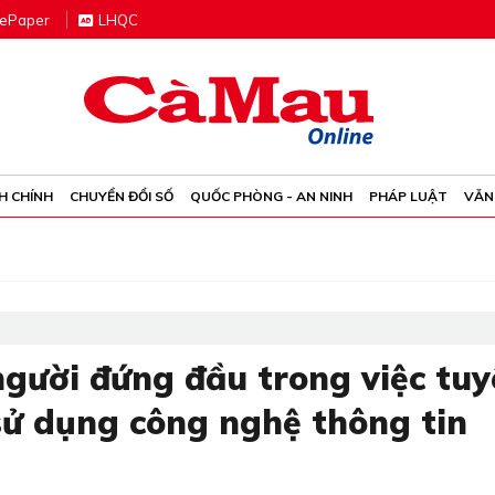
e
P
aper
LHQC
H CHÍNH
CHUYỂN ĐỔI SỐ
QUỐC PHÒNG - AN NINH
PHÁP LUẬT
VĂN
người đứng đầu trong việc tu
sử dụng công nghệ thông tin