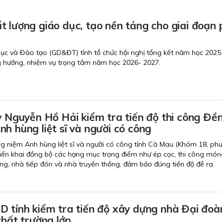
 lượng giáo dục, tạo nền tảng cho giai đoạn 
dục và Đào tạo (GD&ĐT) tỉnh tổ chức hội nghị tổng kết năm học 202
g hướng, nhiệm vụ trọng tâm năm học 2026- 2027.
ỷ Nguyễn Hồ Hải kiểm tra tiến độ thi công Đề
h hùng liệt sĩ và người có công
g niệm Anh hùng liệt sĩ và người có công tỉnh Cà Mau (Khóm 18, ph
iển khai đồng bộ các hạng mục trọng điểm như ép cọc, thi công món
ang, nhà tiếp đón và nhà truyền thống, đảm bảo đúng tiến độ đề ra.
D tỉnh kiểm tra tiến độ xây dựng nhà Đại đoà
chất trường lớp