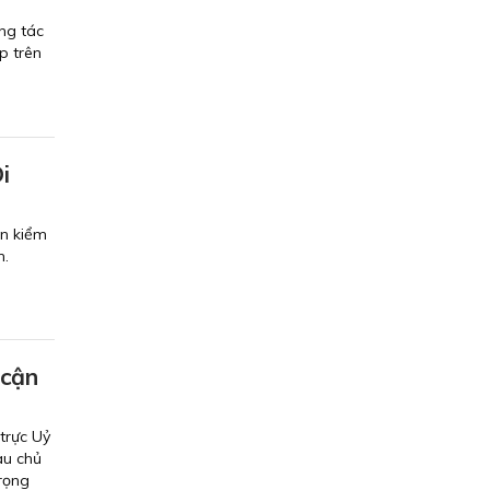
ng tác
p trên
i
ến kiểm
h.
 cận
trực Uỷ
au chủ
trọng