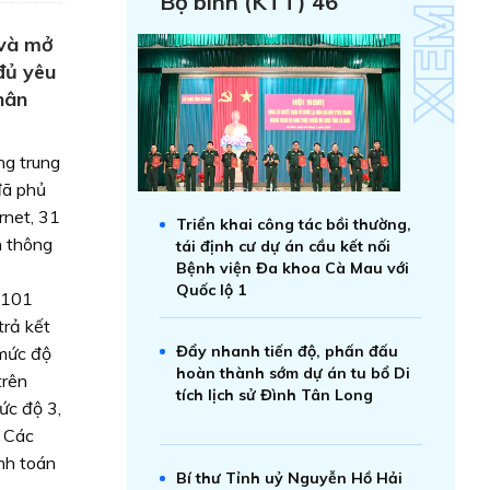
Bộ binh (KTT) 46
 và mở
đủ yêu
nhân
ng trung
đã phủ
rnet, 31
Triển khai công tác bồi thường,
n thông
tái định cư dự án cầu kết nối
Bệnh viện Đa khoa Cà Mau với
Quốc lộ 1
 101
trả kết
Đẩy nhanh tiến độ, phấn đấu
 mức độ
hoàn thành sớm dự án tu bổ Di
trên
tích lịch sử Đình Tân Long
ức độ 3,
. Các
anh toán
Bí thư Tỉnh uỷ Nguyễn Hồ Hải