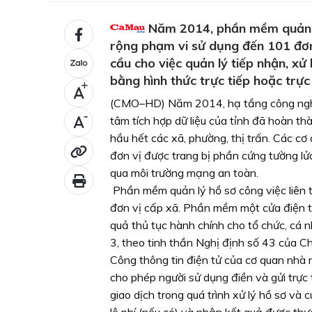
Năm 2014, phần mềm quản lý
rộng phạm vi sử dụng đến 101 đơ
cầu cho việc quản lý tiếp nhận, xử
bằng hình thức trực tiếp hoặc trự
+
(CMO–HD) Năm 2014, hạ tầng công nghệ t
-
tâm tích hợp dữ liệu của tỉnh đã hoàn t
hầu hết các xã, phường, thị trấn. Các c
đơn vị được trang bị phần cứng tường lửa
qua môi trường mạng an toàn.
Phần mềm quản lý hồ sơ công việc liên 
đơn vị cấp xã. Phần mềm một cửa điện tử
quả thủ tục hành chính cho tổ chức, cá 
3, theo tinh thần Nghị định số 43 của Ch
Công thông tin điện tử của cơ quan nhà 
cho phép người sử dụng điền và gửi trực
giao dịch trong quá trình xử lý hồ sơ và