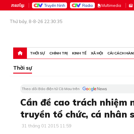
ភាសាខ្មែរ
Truyền hình
Radio
M
ultimedia
Thứ bảy, 8-8-26 22:30:35
THỜI SỰ
CHÍNH TRỊ
KINH TẾ
XÃ HỘI
CẢI CÁCH HÀN
Thời sự
Theo dõi Báo điện tử Cà Mau trên
Cần đề cao trách nhiệm 
truyền tổ chức, cá nhân 
31 tháng 01 2015 11:59