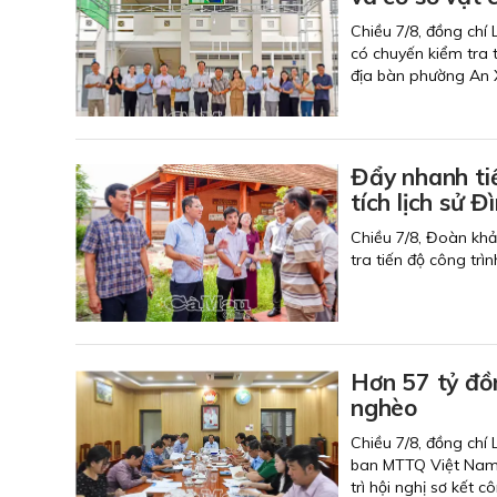
Chiều 7/8, đồng chí
có chuyến kiểm tra t
địa bàn phường An 
Đẩy nhanh ti
tích lịch
Chiều 7/8, Đoàn kh
tra tiến độ công trì
Hơn 57 tỷ đồ
nghèo
Chiều 7/8, đồng chí
ban MTTQ Việt Nam 
trì hội nghị sơ kết