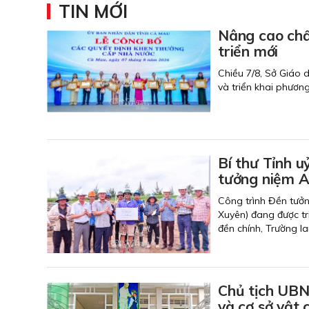
TIN MỚI
Nâng cao chất
triển mới
Chiều 7/8, Sở Giáo 
và triển khai phươn
Bí thư Tỉnh u
tưởng niệm An
Công trình Đền tưởn
Xuyên) đang được tr
đền chính, Trường l
Chủ tịch UBN
và cơ sở vật 