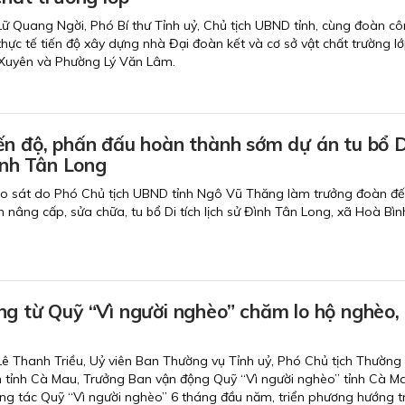
 Lữ Quang Ngời, Phó Bí thư Tỉnh uỷ, Chủ tịch UBND tỉnh, cùng đoàn cô
hực tế tiến độ xây dựng nhà Đại đoàn kết và cơ sở vật chất trường lớ
Xuyên và Phường Lý Văn Lâm.
ến độ, phấn đấu hoàn thành sớm dự án tu bổ D
 sử Đình Tân Long
ảo sát do Phó Chủ tịch UBND tỉnh Ngô Vũ Thăng làm trưởng đoàn đ
nh nâng cấp, sửa chữa, tu bổ Di tích lịch sử Đình Tân Long, xã Hoà Bìn
ng từ Quỹ “Vì người nghèo” chăm lo hộ nghèo,
 Lê Thanh Triều, Uỷ viên Ban Thường vụ Tỉnh uỷ, Phó Chủ tịch Thường 
tỉnh Cà Mau, Trưởng Ban vận động Quỹ “Vì người nghèo” tỉnh Cà M
 công tác Quỹ “Vì người nghèo” 6 tháng đầu năm, triển phương hướng 