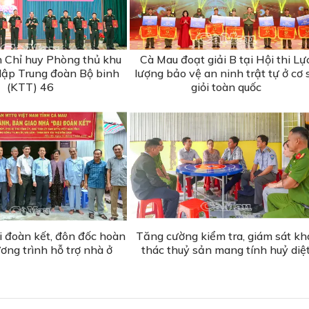
n Chỉ huy Phòng thủ khu
Cà Mau đoạt giải B tại Hội thi Lự
 lập Trung đoàn Bộ binh
lượng bảo vệ an ninh trật tự ở cơ 
(KTT) 46
giỏi toàn quốc
i đoàn kết, đôn đốc hoàn
Tăng cường kiểm tra, giám sát kh
ơng trình hỗ trợ nhà ở
thác thuỷ sản mang tính huỷ diệ