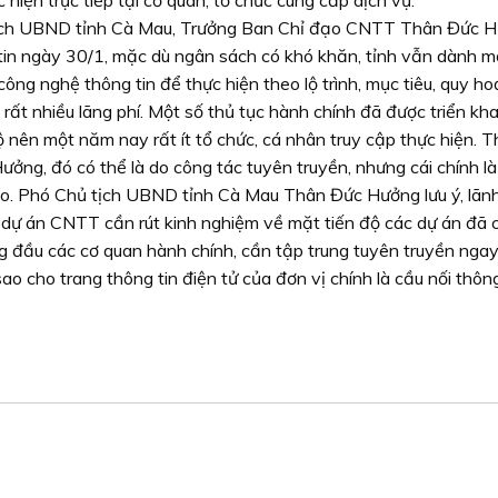
 hiện trực tiếp tại cơ quan, tổ chức cung cấp dịch vụ.
tịch UBND tỉnh Cà Mau, Trưởng Ban Chỉ đạo CNTT Thân Đức H
in ngày 30/1, mặc dù ngân sách có khó khăn, tỉnh vẫn dành 
ông nghệ thông tin để thực hiện theo lộ trình, mục tiêu, quy h
ất nhiều lãng phí. Một số thủ tục hành chính đã được triển kha
 nên một năm nay rất ít tổ chức, cá nhân truy cập thực hiện. 
ng, đó có thể là do công tác tuyên truyền, nhưng cái chính là
ao. Phó Chủ tịch UBND tỉnh Cà Mau Thân Đức Hưởng lưu ý, lãn
 dự án CNTT cần rút kinh nghiệm về mặt tiến độ các dự án đã 
g đầu các cơ quan hành chính, cần tập trung tuyên truyền ngay
sao cho trang thông tin điện tử của đơn vị chính là cầu nối thông