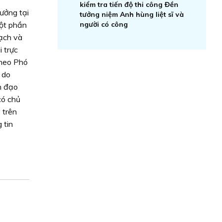
kiểm tra tiến độ thi công Đền
ưởng tại
tưởng niệm Anh hùng liệt sĩ và
một phần
người có công
oạch và
i trực
Theo Phó
 do
h đạo
có chủ
 trên
 tin