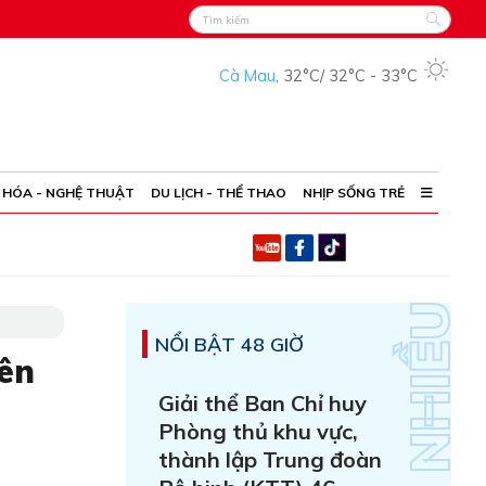
Cà Mau
,
32°C
/
32°C
-
33°C
 HÓA - NGHỆ THUẬT
DU LỊCH - THỂ THAO
NHỊP SỐNG TRẺ
NỔI BẬT 48 GIỜ
yên
Giải thể Ban Chỉ huy
Phòng thủ khu vực,
thành lập Trung đoàn