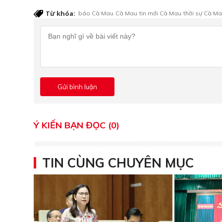
Từ khóa:
báo Cà Mau
Cà Mau
tin mới Cà Mau
thời sự Cà M
Ý KIẾN BẠN ĐỌC (0)
TIN CÙNG CHUYÊN MỤC