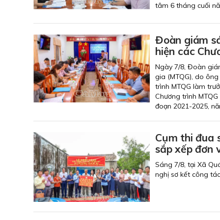
tâm 6 tháng cuối n
Đoàn giám sá
hiện các Chươ
Ngày 7/8, Đoàn giá
gia (MTQG), do ông
trình MTQG làm trưở
Chương trình MTQG 
đoạn 2021-2025, nă
Cụm thi đua 
sắp xếp đơn v
Sáng 7/8, tại Xã Qu
nghị sơ kết công tá