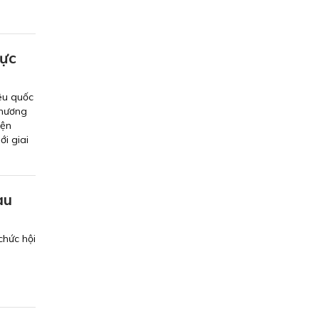
hực
êu quốc
Chương
iện
i giai
au
chức hội