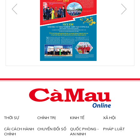
THỜI SỰ
CHÍNH TRỊ
KINH TẾ
XÃ HỘI
CẢI CÁCH HÀNH
CHUYỂN ĐỔI SỐ
QUỐC PHÒNG -
PHÁP LUẬT
CHÍNH
AN NINH