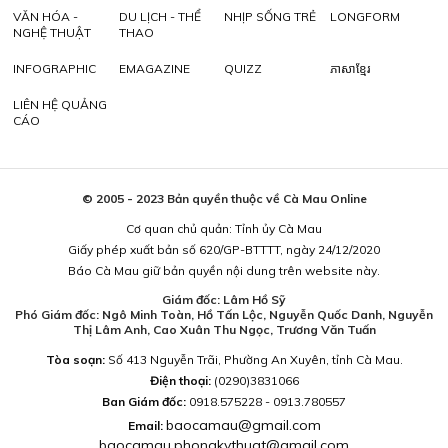
VĂN HÓA -
DU LỊCH - THỂ
NHỊP SỐNG TRẺ
LONGFORM
NGHỆ THUẬT
THAO
INFOGRAPHIC
EMAGAZINE
QUIZZ
ភាសាខ្មែរ
LIÊN HỆ QUẢNG
CÁO
© 2005 - 2023 Bản quyền thuộc về Cà Mau Online
Cơ quan chủ quản: Tỉnh ủy Cà Mau
Giấy phép xuất bản số 620/GP-BTTTT, ngày 24/12/2020
Báo Cà Mau giữ bản quyền nội dung trên website này.
Giám đốc: Lâm Hồ Sỹ
Phó Giám đốc: Ngô Minh Toàn, Hồ Tấn Lộc, Nguyễn Quốc Danh, Nguyễn
Thị Lâm Anh, Cao Xuân Thu Ngọc, Trương Văn Tuấn
Tòa soạn:
Số 413 Nguyễn Trãi, Phường An Xuyên, tỉnh Cà Mau.
Điện thoại:
(0290)3831066
Ban Giám đốc:
0918.575228 - 0913.780557
baocamau@gmail.com
Email:
baocamau.phongkythuat@gmail.com