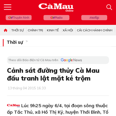
Truyền hình
Radio
ភាសាខ្មែរ
THỜI SỰ
CHÍNH TRỊ
KINH TẾ
XÃ HỘI
CẢI CÁCH HÀNH CHÍNH
Thời sự
Theo dõi Báo điện tử Cà Mau trên
Cảnh sát đường thủy Cà Mau
đấu tranh lật mặt kẻ trộm
13 tháng 04 2015 16:33
Lúc 9h25 ngày 6/4, tại đoạn sông thuộc
ấp Tắc Thủ, xã Hồ Thị Kỷ, huyện Thới Bình, Tổ