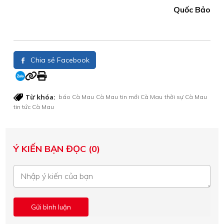
Quốc Bảo
Chia sẻ Facebook
Từ khóa:
báo Cà Mau
Cà Mau
tin mới Cà Mau
thời sự Cà Mau
tin tức Cà Mau
Ý KIẾN BẠN ĐỌC (0)