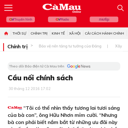
Truyền hình
Radio
ភាសាខ្មែរ
THỜI SỰ
CHÍNH TRỊ
KINH TẾ
XÃ HỘI
CẢI CÁCH HÀNH CHÍNH
Chính trị
Bảo vệ nền tảng tư tưởng của Đảng
Xây dự
Theo dõi Báo điện tử Cà Mau trên
Cầu nối chính sách
30 tháng 12 2016 17:02
“Tôi có thể nhìn thấy tương lai tươi sáng
của bà con”, ông Hữu Nhơn mỉm cười. “Nhưng
bà con phải biết nắm bắt từ những ưu đãi này