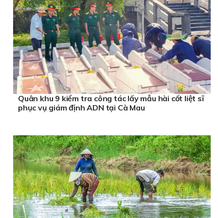
Quân khu 9 kiểm tra công tác lấy mẫu hài cốt liệt sĩ
phục vụ giám định ADN tại Cà Mau