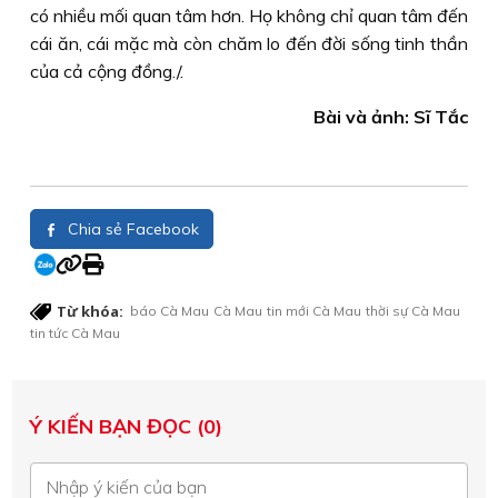
có nhiều mối quan tâm hơn. Họ không chỉ quan tâm đến
cái ăn, cái mặc mà còn chăm lo đến đời sống tinh thần
của cả cộng đồng./.
Bài và ảnh: Sĩ Tắc
Chia sẻ Facebook
Từ khóa:
báo Cà Mau
Cà Mau
tin mới Cà Mau
thời sự Cà Mau
tin tức Cà Mau
Ý KIẾN BẠN ĐỌC (0)