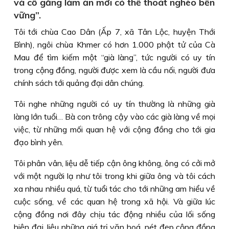
và cố gắng làm ăn mới có thể thoát nghèo bền
vững”.
Tôi tới chùa Cao Dân (Ấp 7, xã Tân Lộc, huyện Thới
Bình), ngôi chùa Khmer có hơn 1.000 phật tử của Cà
Mau để tìm kiếm một “già làng”, tức người có uy tín
trong cộng đồng, người được xem là cầu nối, người đưa
chính sách tới quảng đại dân chúng.
Tôi nghe những người có uy tín thường là những già
làng lớn tuổi… Bà con trông cậy vào các già làng về mọi
việc, từ những mối quan hệ với cộng đồng cho tới gia
đạo bình yên.
Tôi phân vân, liệu dễ tiếp cận ông không, ông có cởi mở
với một người lạ như tôi trong khi giữa ông và tôi cách
xa nhau nhiều quá, từ tuổi tác cho tới những am hiểu về
cuộc sống, về các quan hệ trong xã hội. Và giữa lúc
cộng đồng nơi đây chịu tác động nhiều của lối sống
hiện đại, liệu những giá trị văn hoá, nét đẹp cộng đồng