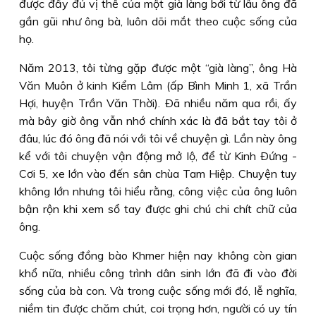
được đầy đủ vị thế của một già làng bởi từ lâu ông đã
gần gũi như ông bà, luôn dõi mắt theo cuộc sống của
họ.
Năm 2013, tôi từng gặp được một “già làng”, ông Hà
Văn Muôn ở kinh Kiểm Lâm (ấp Bình Minh 1, xã Trần
Hợi, huyện Trần Văn Thời). Ðã nhiều năm qua rồi, ấy
mà bây giờ ông vẫn nhớ chính xác là đã bắt tay tôi ở
đâu, lúc đó ông đã nói với tôi về chuyện gì. Lần này ông
kể với tôi chuyện vận động mở lộ, để từ Kinh Ðứng -
Cơi 5, xe lớn vào đến sân chùa Tam Hiệp. Chuyện tuy
không lớn nhưng tôi hiểu rằng, công việc của ông luôn
bận rộn khi xem sổ tay được ghi chú chi chít chữ của
ông.
Cuộc sống đồng bào Khmer hiện nay không còn gian
khổ nữa, nhiều công trình dân sinh lớn đã đi vào đời
sống của bà con. Và trong cuộc sống mới đó, lễ nghĩa,
niềm tin được chăm chút, coi trọng hơn, người có uy tín