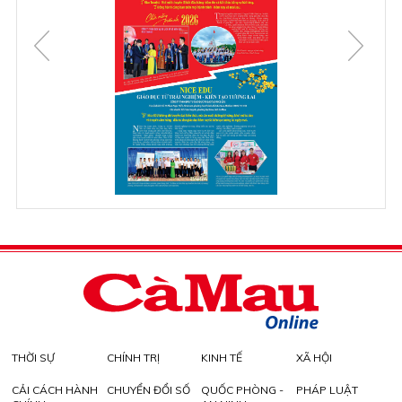
THỜI SỰ
CHÍNH TRỊ
KINH TẾ
XÃ HỘI
CẢI CÁCH HÀNH
CHUYỂN ĐỔI SỐ
QUỐC PHÒNG -
PHÁP LUẬT