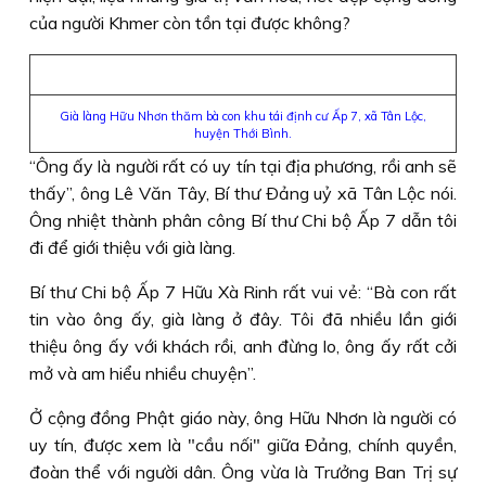
của người Khmer còn tồn tại được không?
Già làng Hữu Nhơn thăm bà con khu tái định cư Ấp 7, xã Tân Lộc,
huyện Thới Bình.
“Ông ấy là người rất có uy tín tại địa phương, rồi anh sẽ
thấy”, ông Lê Văn Tây, Bí thư Ðảng uỷ xã Tân Lộc nói.
Ông nhiệt thành phân công Bí thư Chi bộ Ấp 7 dẫn tôi
đi để giới thiệu với già làng.
Bí thư Chi bộ Ấp 7 Hữu Xà Rinh rất vui vẻ: “Bà con rất
tin vào ông ấy, già làng ở đây. Tôi đã nhiều lần giới
thiệu ông ấy với khách rồi, anh đừng lo, ông ấy rất cởi
mở và am hiểu nhiều chuyện”.
Ở cộng đồng Phật giáo này, ông Hữu Nhơn là người có
uy tín, được xem là "cầu nối" giữa Ðảng, chính quyền,
đoàn thể với người dân. Ông vừa là Trưởng Ban Trị sự