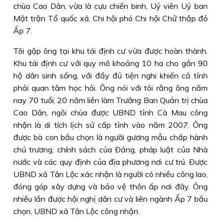
chùa Cao Dân, vừa là cựu chiến binh, Uỷ viên Uỷ ban
Mặt trận Tổ quốc xã, Chi hội phó Chi hội Chữ thập đỏ
Ấp 7.
Tôi gặp ông tại khu tái định cư vừa được hoàn thành.
Khu tái định cư với quy mô khoảng 10 ha cho gần 90
hộ dân sinh sống, với đầy đủ tiện nghi khiến cả tỉnh
phải quan tâm học hỏi. Ông nói với tôi rằng ông năm
nay 70 tuổi, 20 năm liền làm Trưởng Ban Quản trị chùa
Cao Dân, ngôi chùa được UBND tỉnh Cà Mau công
nhận là di tích lịch sử cấp tỉnh vào năm 2007. Ông
được bà con bầu chọn là người gương mẫu chấp hành
chủ trương, chính sách của Ðảng, pháp luật của Nhà
nước và các quy định của địa phương nơi cư trú. Ðược
UBND xã Tân Lộc xác nhận là người có nhiều công lao,
đóng góp xây dựng và bảo vệ thôn ấp nơi đây. Ông
nhiều lần được hội nghị dân cư và liên ngành Ấp 7 bầu
chọn, UBND xã Tân Lộc công nhận.