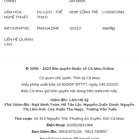
CHÍNH
AN NINH
VĂN HÓA -
DU LỊCH - THỂ
NHỊP SỐNG TRẺ
LONGFORM
NGHỆ THUẬT
THAO
INFOGRAPHIC
EMAGAZINE
QUIZZ
ភាសាខ្មែរ
LIÊN HỆ QUẢNG
CÁO
© 2005 - 2023 Bản quyền thuộc về Cà Mau Online
Cơ quan chủ quản: Tỉnh ủy Cà Mau
Giấy phép xuất bản số 620/GP-BTTTT, ngày 24/12/2020
Báo Cà Mau giữ bản quyền nội dung trên website này.
Giám đốc: Lâm Hồ Sỹ
Phó Giám đốc: Ngô Minh Toàn, Hồ Tấn Lộc, Nguyễn Quốc Danh, Nguyễn
Thị Lâm Anh, Cao Xuân Thu Ngọc, Trương Văn Tuấn
Tòa soạn:
Số 413 Nguyễn Trãi, Phường An Xuyên, tỉnh Cà Mau.
Điện thoại:
(0290)3831066
Ban Giám đốc:
0918.575228 - 0913.780557
baocamau@gmail.com
Email: