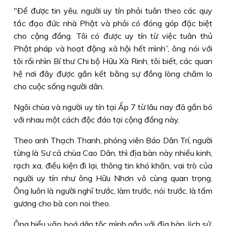
"Ðể được tin yêu, người uy tín phải tuân theo các quy
tắc đạo đức nhà Phật và phải có đóng góp đặc biệt
cho cộng đồng. Tôi có được uy tín từ việc tuân thủ
Phật pháp và hoạt động xã hội hết mình”, ông nói với
tôi rồi nhìn Bí thư Chi bộ Hữu Xà Rinh, tôi biết, các quan
hệ nơi đây được gắn kết bằng sự đồng lòng chăm lo
cho cuộc sống người dân.
Ngôi chùa và người uy tín tại Ấp 7 từ lâu nay đã gắn bó
với nhau một cách độc đáo tại cộng đồng này.
Theo anh Thạch Thanh, phóng viên Báo Dân Trí, người
từng là Sư cả chùa Cao Dân, thì địa bàn này nhiều kinh,
rạch xa, điều kiện đi lại, thông tin khó khăn, vai trò của
người uy tín như ông Hữu Nhơn vô cùng quan trọng.
Ông luôn là người nghĩ trước, làm trước, nói trước, là tấm
gương cho bà con noi theo.
Ông hiểu văn hoá dân tộc mình gắn với địa bàn, lịch sử,