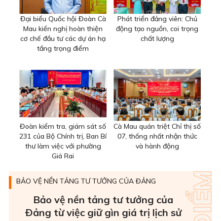
Đại biểu Quốc hội Đoàn Cà
Phát triển đảng viên: Chủ
Mau kiến nghị hoàn thiện
động tạo nguồn, coi trọng
cơ chế đầu tư các dự án hạ
chất lượng
tầng trọng điểm
Đoàn kiểm tra, giám sát số
Cà Mau quán triệt Chỉ thị số
231 của Bộ Chính trị, Ban Bí
07, thống nhất nhận thức
thư làm việc với phường
và hành động
Giá Rai
BẢO VỆ NỀN TẢNG TƯ TƯỞNG CỦA ĐẢNG
Bảo vệ nền tảng tư tưởng của
Ðảng từ việc giữ gìn giá trị lịch sử