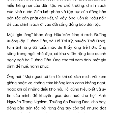
hiểu tiếng nói của dân tộc và chủ trương, chính sách
của Nhà nước. Giữa luật pháp và tập tục của đồng bào
dân tộc cần phải gắn kết, vì vậy, ông luôn là "cầu nối"
để các chính sách đi vào đời sống đồng bào dân tộc.
Một “già làng” khác, ông Hữu Văn Nhọ ở rạch Ðường
Xuồng (ấp Ðường Ðào, xã Hồ Thị Kỷ, huyện Thới Bình),
tâm tình ông 63 tuổi, mặc dù thấy ông trẻ hơn. Ông
sống trong ngôi nhà đẹp, có khu vườn rộng bao quanh
ngay ngã ba Ðường Ðào. Ông cho tôi xem ảnh, một gia
đình đề huề, hạnh phúc.
Ông nói: “Mọi người tới tìm tôi khi có xích mích với xóm
giềng hoặc vợ chồng cơm không lành canh không ngọt,
hoặc khi có những điều khó nói. Tôi dùng hiểu biết và uy
tín của mình để khuyên giải, dàn hoà cho họ”. Anh
Nguyễn Trọng Nghiêm, Trưởng ấp Ðường Ðào, cho hay,
đồng bào dân tộc nói rằng ông tuy còn trẻ nhưng đạt