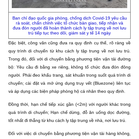
Ban chỉ đạo quốc gia phòng, chống dịch Covid-19 yêu cầu
rà soát, chấn chỉnh việc tổ chức bàn giao, tiếp nhận và
đưa đón người đã hoàn thành cách ly tập trung về nơi lưu
trú tiếp tục theo dõi, giám sát y tế 14 ngày
Đặc biệt, công văn cũng đưa ra quy định cụ thể, rõ ràng về
quy trình di chuyển từ khu cách ly tập trung về nơi lưu trú.
Trong đó, đối với di chuyển bằng phương tiện vận tải đường
bộ: Yêu cầu đi bằng xe riêng, không tổ chức đưa đón đông
người. Phải đeo khẩu trang, sát khuẩn trong suốt quá trình di
chuyển; cài đặt và mở ứng dụng truy vết (Bluezone) liên tục
và áp dụng các biện pháp phòng hộ cá nhân theo quy định.
Đồng thời, hạn chế tiếp xúc gần (<2m) với người khác trong
quá trình di chuyển; Hạn chế dừng, đỗ ăn uống dọc đường,
tốt nhất đi thẳng từ khu cách ly tập trung về nhà, nơi lưu trú.
Đối với việc di chuyển bằng phương tiện vận tải hàng không,