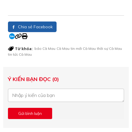
Chia sẻ Facebook
Từ khóa:
báo Cà Mau
Cà Mau
tin mới Cà Mau
thời sự Cà Mau
tin tức Cà Mau
Ý KIẾN BẠN ĐỌC (0)