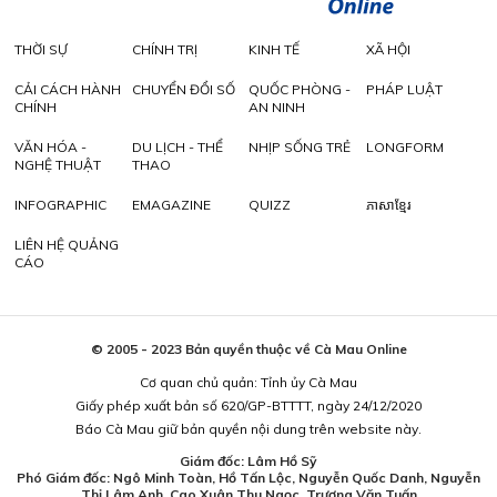
THỜI SỰ
CHÍNH TRỊ
KINH TẾ
XÃ HỘI
CẢI CÁCH HÀNH
CHUYỂN ĐỔI SỐ
QUỐC PHÒNG -
PHÁP LUẬT
CHÍNH
AN NINH
VĂN HÓA -
DU LỊCH - THỂ
NHỊP SỐNG TRẺ
LONGFORM
NGHỆ THUẬT
THAO
INFOGRAPHIC
EMAGAZINE
QUIZZ
ភាសាខ្មែរ
LIÊN HỆ QUẢNG
CÁO
© 2005 - 2023 Bản quyền thuộc về Cà Mau Online
Cơ quan chủ quản: Tỉnh ủy Cà Mau
Giấy phép xuất bản số 620/GP-BTTTT, ngày 24/12/2020
Báo Cà Mau giữ bản quyền nội dung trên website này.
Giám đốc: Lâm Hồ Sỹ
Phó Giám đốc: Ngô Minh Toàn, Hồ Tấn Lộc, Nguyễn Quốc Danh, Nguyễn
Thị Lâm Anh, Cao Xuân Thu Ngọc, Trương Văn Tuấn