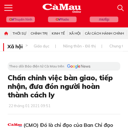
Truyền hình
Radio
ភាសាខ្មែរ
THỜI SỰ
CHÍNH TRỊ
KINH TẾ
XÃ HỘI
CẢI CÁCH HÀNH CHÍNH
Xã hội
Giáo dục
Nông thôn - Đô thị
Chung tay 
Theo dõi Báo điện tử Cà Mau trên
Chấn chỉnh việc bàn giao, tiếp
nhận, đưa đón người hoàn
thành cách ly
22 tháng 01 2021 09:51
(CMO) Đó là chỉ đạo của Ban Chỉ đạo