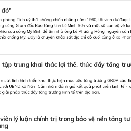
ỉ đỏ”
 phòng Tỉnh uỷ thời kháng chiến những năm 1960, tôi vinh dự được 
g cùng Giám đốc Bảo tàng tỉnh Lê Minh Sơn và một số cán bộ về lại
 phía sau sông Mỹ Bình để tìm nhà ông Lê Phương Hồng, nguyên cán 
 thời chống Mỹ. Ðây là chuyến khảo sát địa chỉ đỏ cuối cùng ở xã Pho
ập trung khai thác lợi thế, thúc đẩy tăng tr
m sát tình hình triển khai thực hiện mục tiêu tăng trưởng GRDP của t
c với UBND xã Năm Căn nhằm đánh giá kết quả phát triển kinh tế - x
c giải pháp thúc đẩy tăng trưởng kinh tế trên địa bàn.
 viên lý luận chính trị trong bảo vệ nền tảng tư
ảng