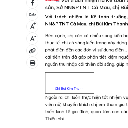
Với trách nhiệm là Kế toán 
sản, Sở NN&PTNT Cà Mau, chị Bùi 
Với trách nhiệm là Kế toán trưởng
NN&PTNT Cà Mau, chị Bùi Kim Thanh 
+
Bên cạnh, chị còn có nhiều sáng kiến ha
-
thực tế, chị có sáng kiến trong xây dựn
phát điện đến các đơn vị sử dụng điện… đ
cải tiến trên đã góp phần tiết kiệm ngu
nguồn thu nhập cải thiện đời sống, giúp
Chị Bùi Kim Thanh.
Ngoài ra, chị luôn thực hiện tốt nhiệm 
viên nữ, khuyến khích chị em tham gia
triển kinh tế gia đình, quan tâm con c
Thiếu nhi…