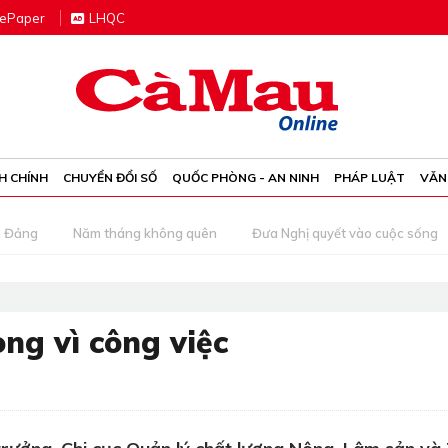
e
P
aper
LHQC
H CHÍNH
CHUYỂN ĐỔI SỐ
QUỐC PHÒNG - AN NINH
PHÁP LUẬT
VĂN
g Đảng
Năm tháng không quên
Đưa Nghị quyết vào cuộc sống
ng vì công việc