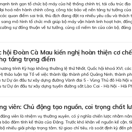
ạnh tinh gọn tổ chức bộ máy của hệ thống chính trị, tái cấu trúc địa 
đại hoá nền hành chính công, công tác bảo vệ nền tảng tư tưởng của
các quan điểm sai trái, thù địch đang đặt ra nhiều yêu cầu và thách 
i sang mô hình tổ chức mới giúp bộ máy vận hành linh hoạt hơn, đồng
 cường sự đồng thuận về tư tưởng, củng cố niềm tin của cán bộ, đảng 
c hội Đoàn Cà Mau kiến nghị hoàn thiện cơ ch
 hạ tầng trọng điểm
Chương trình Kỳ họp không thường lệ thứ Nhất, Quốc hội khoá XVI, các
) thảo luận tại Tổ về việc thành lập thành phố Quảng Ninh, thành p
u tư Dự án đầu tư xây dựng đường Vành đai 5 - Vùng Thủ đô Hà Nội v
u tư Dự án đầu tư xây dựng tuyến đường sắt Lào Cai - Hà Nội - Hải P
ng viên: Chủ động tạo nguồn, coi trọng chất l
 đảng viên là nhiệm vụ thường xuyên, có ý nghĩa chiến lược nhằm nâ
à bảo đảm tính kế thừa của Ðảng. Trước khó khăn về nguồn kế cận, t
bộ nhiều giải pháp trọng tâm, từ giao chỉ tiêu, rà soát định kỳ đến p