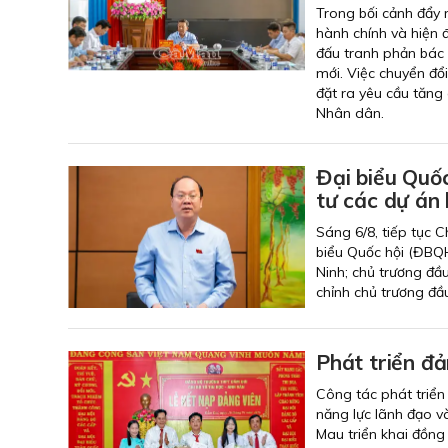
Trong bối cảnh đẩy m
hành chính và hiện 
đấu tranh phản bác 
mới. Việc chuyển đổ
đặt ra yêu cầu tăng
Nhân dân.
Đại biểu Quố
tư các dự án
Sáng 6/8, tiếp tục 
biểu Quốc hội (ĐBQH
Ninh; chủ trương đầ
chỉnh chủ trương đầ
Phát triển đả
Công tác phát triển
năng lực lãnh đạo v
Mau triển khai đồng 