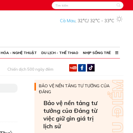
Cà Mau
,
32°C
/
32°C
-
33°C
 HÓA - NGHỆ THUẬT
DU LỊCH - THỂ THAO
NHỊP SỐNG TRẺ
Chiến dịch 500 ngày đêm
BẢO VỆ NỀN TẢNG TƯ TƯỞNG CỦA
ĐẢNG
Bảo vệ nền tảng tư
tưởng của Ðảng từ
việc giữ gìn giá trị
lịch sử