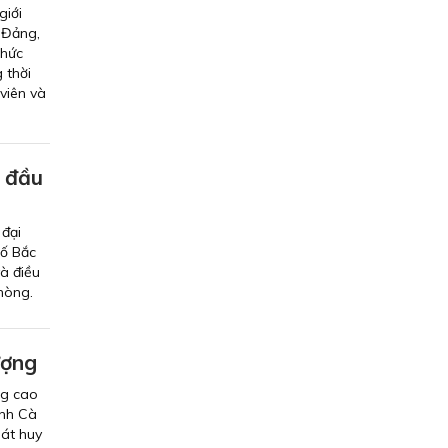
giới
 Đảng,
thức
 thời
viên và
ế đầu
 đại
hố Bắc
à điều
hòng.
ượng
ng cao
ỉnh Cà
hát huy