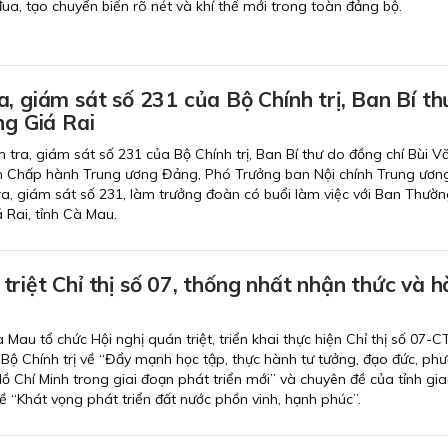
ua, tạo chuyển biến rõ nét và khí thế mới trong toàn đảng bộ.
, giám sát số 231 của Bộ Chính trị, Ban Bí th
ng Giá Rai
 tra, giám sát số 231 của Bộ Chính trị, Ban Bí thư do đồng chí Bùi V
n Chấp hành Trung ương Đảng, Phó Trưởng ban Nội chính Trung ươn
a, giám sát số 231, làm trưởng đoàn có buổi làm việc với Ban Thườn
Rai, tỉnh Cà Mau.
riệt Chỉ thị số 07, thống nhất nhận thức và 
 Mau tổ chức Hội nghị quán triệt, triển khai thực hiện Chỉ thị số 07-
Bộ Chính trị về “Đẩy mạnh học tập, thực hành tư tưởng, đạo đức, ph
 Chí Minh trong giai đoạn phát triển mới” và chuyên đề của tỉnh gia
ề “Khát vọng phát triển đất nước phồn vinh, hạnh phúc”.