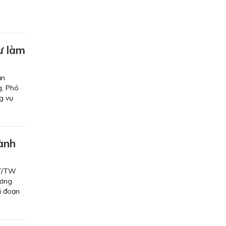
ư làm
ăn
g, Phó
g vụ
hành
CT/TW
ương
i đoạn