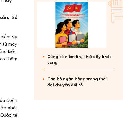
 Thuỷ
sản, Sở
nhiệm vụ
ện từ máy
áng kiến,
Củng cố niềm tin, khơi dậy khát
ị có thêm
vọng
Cán bộ ngân hàng trong thời
đại chuyển đổi số
của đoàn
hăn phát
 Quốc tế