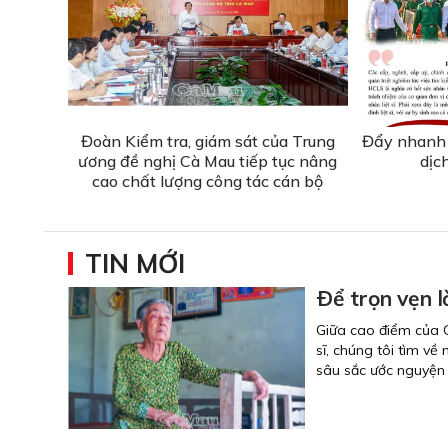
Đoàn Kiểm tra, giám sát của Trung
Đẩy nhanh 
ương đề nghị Cà Mau tiếp tục nâng
dịc
cao chất lượng công tác cán bộ
TIN MỚI
Ðể trọn vẹn l
Giữa cao điểm của C
sĩ, chúng tôi tìm 
sâu sắc ước nguyện 