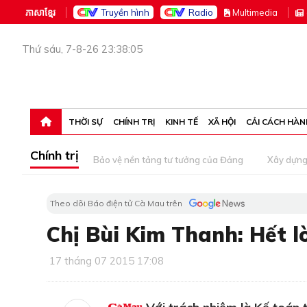
ភាសាខ្មែរ
Truyền hình
Radio
M
ultimedia
Thứ sáu, 7-8-26 23:38:05
THỜI SỰ
CHÍNH TRỊ
KINH TẾ
XÃ HỘI
CẢI CÁCH HÀN
Chính trị
Bảo vệ nền tảng tư tưởng của Đảng
Xây dựn
Theo dõi Báo điện tử Cà Mau trên
Chị Bùi Kim Thanh: Hết lò
17 tháng 07 2015 17:08