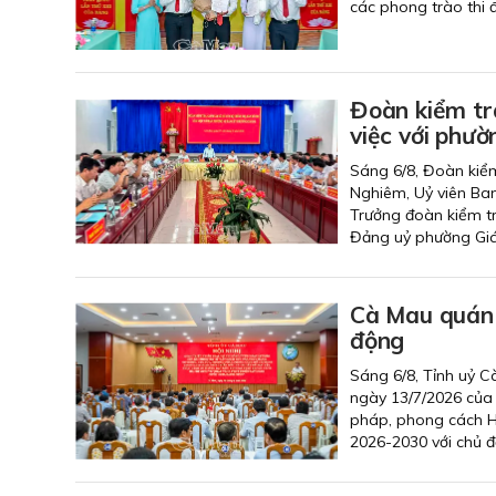
các phong trào thi đ
Đoàn kiểm tra
việc với phườ
Sáng 6/8, Đoàn kiểm
Nghiêm, Uỷ viên Ba
Trưởng đoàn kiểm tr
Đảng uỷ phường Giá 
Cà Mau quán t
động
Sáng 6/8, Tỉnh uỷ Cà
ngày 13/7/2026 của 
pháp, phong cách Hồ
2026-2030 với chủ đ