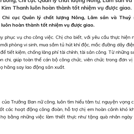
trưởng, Chi cục Quản lý chất lượng Nông, Lâm sản và
Kim Thanh luôn hoàn thành tốt nhiệm vụ được giao.
, Chi cục Quản lý chất lượng Nông, Lâm sản và Thuỷ 
luôn hoàn thành tốt nhiệm vụ được giao.
y phục vụ cho công việc. Chị cho biết, với yêu cầu thực hiện 
g mới phòng vi sinh, mua sắm tủ hút khí độc, mắc đường dây đi
ể tiết kiệm, chống lãng phí tài chính, tài sản công. Từ những s
ồn chi, giúp toàn thể cán bộ công chức, viên chức trong đơn v
 họ hăng say lao động sản xuất.
vụ của Trưởng Ban nữ công, luôn tìm hiểu tâm tư, nguyện vọng 
 tốt các hoạt động công đoàn, hỗ trợ chị em hoàn cảnh khó k
ái họ bằng những việc làm thiết thực như tặng quà nhân ngày