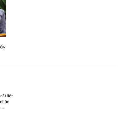
lấy
ốt liệt
 nhận
...