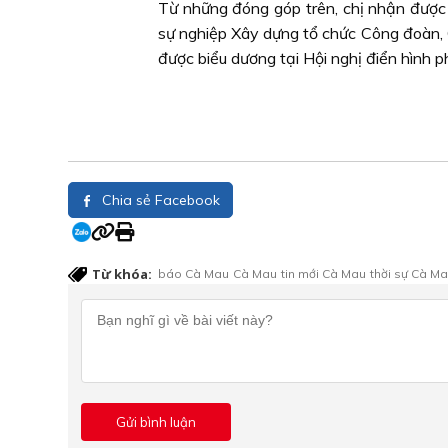
Từ những đóng góp trên, chị nhận được 
sự nghiệp Xây dựng tổ chức Công đoàn, Ch
được biểu dương tại Hội nghị điển hình p
Chia sẻ Facebook
Từ khóa:
báo Cà Mau
Cà Mau
tin mới Cà Mau
thời sự Cà M