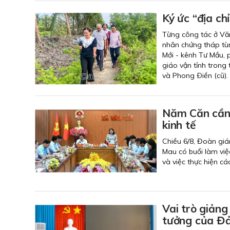
Ký ức “địa ch
Từng công tác ở Văn
nhân chứng tháp tùn
Mới - kênh Tư Mầu,
giáo vận tỉnh trong
và Phong Ðiền (cũ).
Năm Căn cần t
kinh tế
Chiều 6/8, Đoàn giá
Mau có buổi làm việ
và việc thực hiện cá
Vai trò giảng
tưởng của Đ