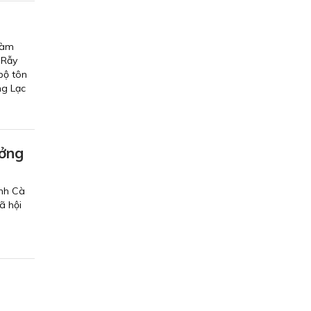
làm
 Rẫy
bộ tôn
ng Lạc
ưởng
ỉnh Cà
ã hội