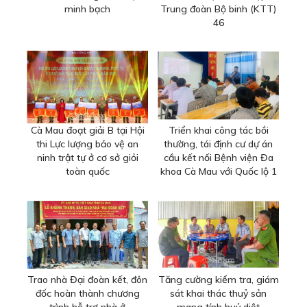
minh bạch
Trung đoàn Bộ binh (KTT)
46
Cà Mau đoạt giải B tại Hội
Triển khai công tác bồi
thi Lực lượng bảo vệ an
thường, tái định cư dự án
ninh trật tự ở cơ sở giỏi
cầu kết nối Bệnh viện Đa
toàn quốc
khoa Cà Mau với Quốc lộ 1
Trao nhà Đại đoàn kết, đôn
Tăng cường kiểm tra, giám
đốc hoàn thành chương
sát khai thác thuỷ sản
trình hỗ trợ nhà ở
mang tính huỷ diệt