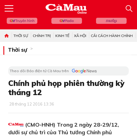
Truyền hình
Radio
ភាសាខ្មែរ
THỜI SỰ
CHÍNH TRỊ
KINH TẾ
XÃ HỘI
CẢI CÁCH HÀNH CHÍNH
Thời sự
Theo dõi Báo điện tử Cà Mau trên
Chính phủ họp phiên thường kỳ
tháng 12
28 tháng 12 2016 13:36
(CMO-HNH) Trong 2 ngày 28-29/12,
dưới sự chủ trì của Thủ tướng Chính phủ