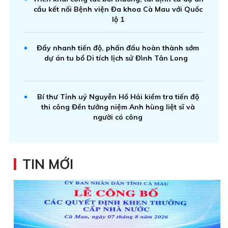
cầu kết nối Bệnh viện Đa khoa Cà Mau với Quốc
lộ 1
Đẩy nhanh tiến độ, phấn đấu hoàn thành sớm
dự án tu bổ Di tích lịch sử Đình Tân Long
Bí thư Tỉnh uỷ Nguyễn Hồ Hải kiểm tra tiến độ
thi công Đền tưởng niệm Anh hùng liệt sĩ và
người có công
TIN MỚI