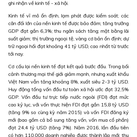
ghi nhận về kinh tế - xã hội.
Kinh tế vĩ mô ổn định, lạm phát được kiểm soát; các
cân đối lớn của nền kinh tế được bảo đảm; tăng trưởng
GDP đạt gần 6,3%; thu ngân sách tăng; mặt bằng lãi
suất giảm; thị trường ngoại tệ, vàng cơ bản ổn định; dự
trữ ngoại hối đạt khoảng 41 tỷ USD, cao nhất từ trước
tới nay.
Cơ cấu lại nền kinh tế đạt kết quả bước đầu. Trong bối
cảnh thương mại thế giới giảm mạnh, nhưng xuất khẩu
Việt Nam vẫn tăng khoảng 8%, xuất siêu 2-3 tỷ USD.
Huy động tổng vốn đầu tư toàn xã hội ước đạt 32,5%
GDP. Vốn đầu tư trực tiếp nước ngoài (FDI) đạt mức
cao kỷ lục, với vốn thực hiện FDI đạt gần 15,8 tỷ USD
(tăng 9% so cùng kỳ năm 2015) và vốn FDI đăng ký
mới (bao gồm cả bổ sung tăng vốn, vốn mua cổ phần)
đạt 24,4 tỷ USD (tăng 7%). Năm 2016, lần đầu tiên
có hơn 110.000 doanh nghiệp được thành lập mới; thu