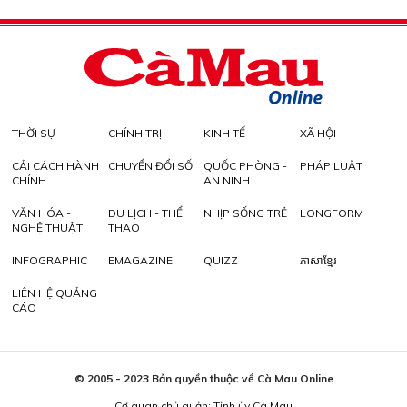
THỜI SỰ
CHÍNH TRỊ
KINH TẾ
XÃ HỘI
CẢI CÁCH HÀNH
CHUYỂN ĐỔI SỐ
QUỐC PHÒNG -
PHÁP LUẬT
CHÍNH
AN NINH
VĂN HÓA -
DU LỊCH - THỂ
NHỊP SỐNG TRẺ
LONGFORM
NGHỆ THUẬT
THAO
INFOGRAPHIC
EMAGAZINE
QUIZZ
ភាសាខ្មែរ
LIÊN HỆ QUẢNG
CÁO
© 2005 - 2023 Bản quyền thuộc về Cà Mau Online
Cơ quan chủ quản: Tỉnh ủy Cà Mau