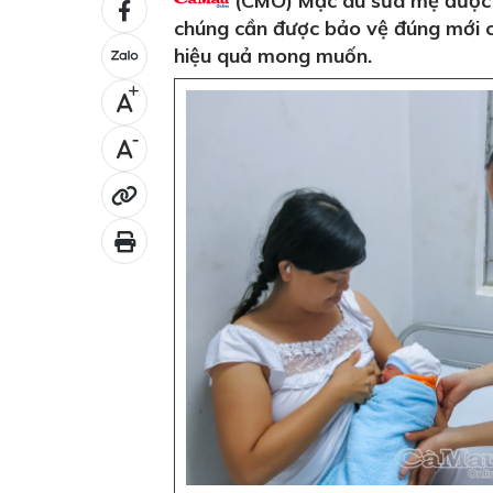
(CMO) Mặc dù sữa mẹ được h
chúng cần được bảo vệ đúng mới c
hiệu quả mong muốn.
+
-