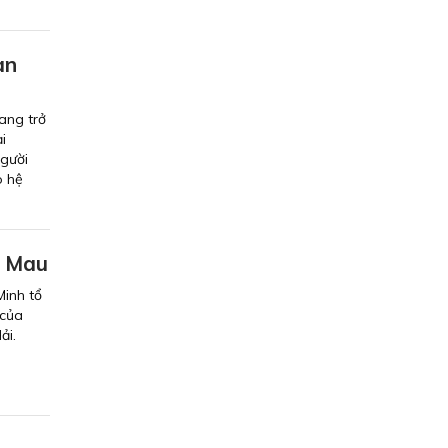
àn
ang trở
i
người
o hệ
à Mau
Minh tổ
 của
ải.