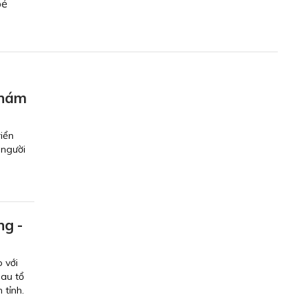
oẻ
khám
riển
 người
ng -
 với
au tổ
 tỉnh.