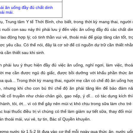
ải ăn uống đầy đủ chất dinh
oải mái.
, Trung tâm Y tế Thới Bình, cho biết, trong thời kỳ mang thai, ngườ
nuôi con sau này thì phải lưu ý đến việc ăn uống đầy đủ các chất di
lao động hợp lý; có tinh thần vui vẻ, thoải mái để giúp tăng cân tốt, t
c yêu cầu. Có thể nói, đây là cơ sở để có nguồn dự trữ cần thiết nhằ
à cần thiết sau khi sinh.
hải lưu ý thực hiện đầy đủ việc ăn uống, nghỉ ngơi, làm việc, thoải
gười mẹ cần được ngủ đủ giấc, được bồi dưỡng với khẩu phần thức ă
hoa quả... Trong thời kỳ mang thai, người mẹ cần có chế độ ăn uống hợ
, nhưng khi cho con bú thì chế độ ăn phải tăng lên để bảo đảm n
t cổ truyền như cháo chân giò, gạo nếp, ý dĩ... có tác dụng kích thí
 hành, tỏi, ớt... vì có thể gây nên mùi vị khó chịu trong sữa làm cho trẻ
oại thuốc điều trị vì chúng có thể làm giảm sự tiết sữa, thay đổi mùi
n thoải mái, vui vẻ, tự tin, Bác sĩ Quyền khuyên.
ượng nước từ 1,5-2 lít đưa vào cơ thể mỗi ngày qua thức ăn, nước uố