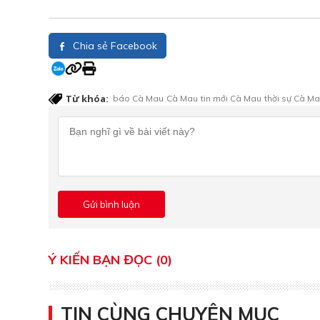
Chia sẻ Facebook
Từ khóa:
báo Cà Mau
Cà Mau
tin mới Cà Mau
thời sự Cà M
Ý KIẾN BẠN ĐỌC (0)
TIN CÙNG CHUYÊN MỤC