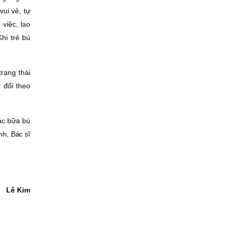
vui vẻ, tự
 việc, lao
hi trẻ bú
rạng thái
 đổi theo
các bữa bú
nh, Bác sĩ
Lê Kim