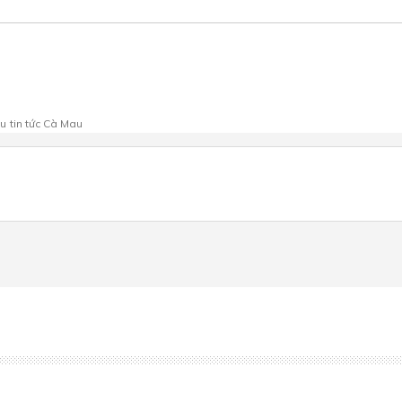
au
tin tức Cà Mau