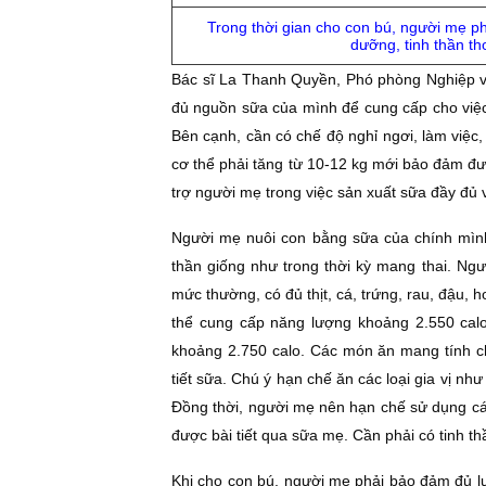
Trong thời gian cho con bú, người mẹ ph
dưỡng, tinh thần th
Bác sĩ La Thanh Quyền, Phó phòng Nghiệp vụ
đủ nguồn sữa của mình để cung cấp cho việc 
Bên cạnh, cần có chế độ nghỉ ngơi, làm việc, 
cơ thể phải tăng từ 10-12 kg mới bảo đảm đượ
trợ người mẹ trong việc sản xuất sữa đầy đủ v
Người mẹ nuôi con bằng sữa của chính mình p
thần giống như trong thời kỳ mang thai. N
mức thường, có đủ thịt, cá, trứng, rau, đậu, 
thể cung cấp năng lượng khoảng 2.550 calo
khoảng 2.750 calo. Các món ăn mang tính chấ
tiết sữa. Chú ý hạn chế ăn các loại gia vị như
Ðồng thời, người mẹ nên hạn chế sử dụng các l
được bài tiết qua sữa mẹ. Cần phải có tinh thầ
Khi cho con bú, người mẹ phải bảo đảm đủ l