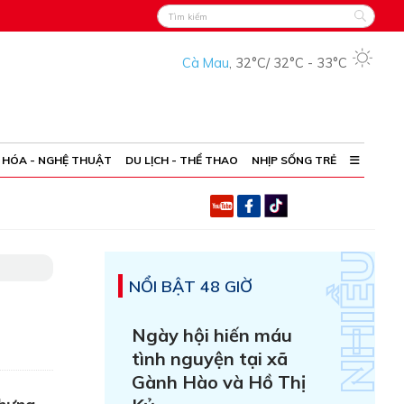
Cà Mau
,
32°C
/
32°C
-
33°C
 HÓA - NGHỆ THUẬT
DU LỊCH - THỂ THAO
NHỊP SỐNG TRẺ
NỔI BẬT 48 GIỜ
Ngày hội hiến máu
tình nguyện tại xã
Gành Hào và Hồ Thị