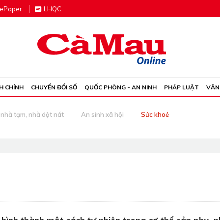
e
P
aper
LHQC
H CHÍNH
CHUYỂN ĐỔI SỐ
QUỐC PHÒNG - AN NINH
PHÁP LUẬT
VĂN
nhà tạm, nhà dột nát
An sinh xã hội
Sức khoẻ