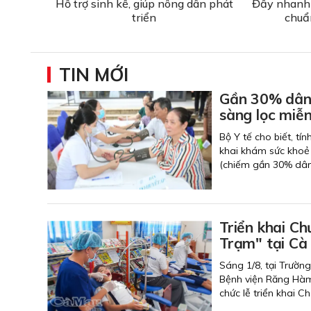
Hỗ trợ sinh kế, giúp nông dân phát
Đẩy nhanh 
triển
chuẩ
TIN MỚI
Gần 30% dân 
sàng lọc miễn
Bộ Y tế cho biết, tí
khai khám sức khoẻ 
(chiếm gần 30% dân
Triển khai C
Trạm" tại Cà
Sáng 1/8, tại Trườn
Bệnh viện Răng Hàm
chức lễ triển khai 