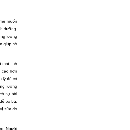
i mẹ muốn
nh dưỡng.
rọng lượng
m giúp hỗ
 mái tinh
n cao hơn
p lý để có
ăng lượng
ch sự bài
 dễ bỏ bú.
 vị sữa do
ng. Người