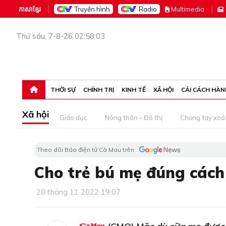
ភាសាខ្មែរ
Truyền hình
Radio
M
ultimedia
Thứ sáu, 7-8-26 02:58:03
THỜI SỰ
CHÍNH TRỊ
KINH TẾ
XÃ HỘI
CẢI CÁCH HÀN
Xã hội
Giáo dục
Nông thôn - Đô thị
Chung tay xoá 
Theo dõi Báo điện tử Cà Mau trên
Cho trẻ bú mẹ đúng cách
28 tháng 11 2022 19:07