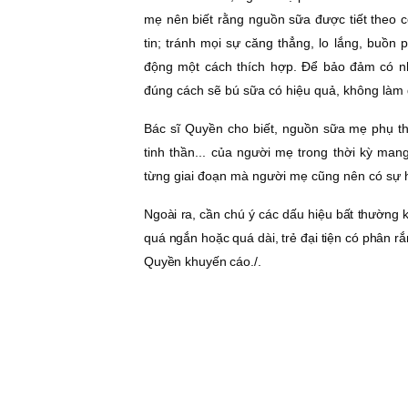
mẹ nên biết rằng nguồn sữa được tiết theo cơ
tin; tránh mọi sự căng thẳng, lo lắng, buồn p
động một cách thích hợp. Ðể bảo đảm có nh
đúng cách sẽ bú sữa có hiệu quả, không làm 
Bác sĩ Quyền cho biết, nguồn sữa mẹ phụ thu
tinh thần... của người mẹ trong thời kỳ man
từng giai đoạn mà người mẹ cũng nên có sự hi
Ngoài ra, cần chú ý các dấu hiệu bất thường 
quá ngắn hoặc quá dài, trẻ đại tiện có phân r
Quyền khuyến cáo./.