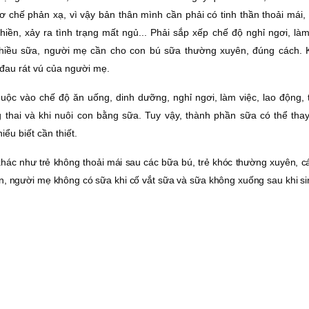
 chế phản xạ, vì vậy bản thân mình cần phải có tinh thần thoải mái, 
hiền, xảy ra tình trạng mất ngủ... Phải sắp xếp chế độ nghỉ ngơi, làm
iều sữa, người mẹ cần cho con bú sữa thường xuyên, đúng cách. K
đau rát vú của người mẹ.
ộc vào chế độ ăn uống, dinh dưỡng, nghỉ ngơi, làm việc, lao động, t
g thai và khi nuôi con bằng sữa. Tuy vậy, thành phần sữa có thể thay
ểu biết cần thiết.
khác như trẻ không thoải mái sau các bữa bú, trẻ khóc thường xuyên, 
ắn, người mẹ không có sữa khi cố vắt sữa và sữa không xuống sau khi si