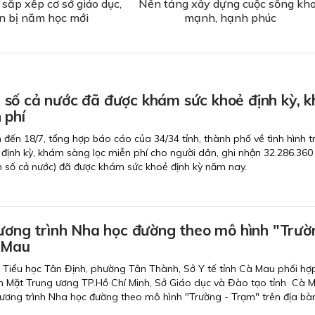
sắp xếp cơ sở giáo dục,
Nền tảng xây dựng cuộc sống kh
n bị năm học mới
mạnh, hạnh phúc
số cả nước đã được khám sức khoẻ định kỳ, 
 phí
nh đến 18/7, tổng hợp báo cáo của 34/34 tỉnh, thành phố về tình hình t
định kỳ, khám sàng lọc miễn phí cho người dân, ghi nhận 32.286.360
 số cả nước) đã được khám sức khoẻ định kỳ năm nay.
hương trình Nha học đường theo mô hình "Trườ
 Mau
g Tiểu học Tân Định, phường Tân Thành, Sở Y tế tỉnh Cà Mau phối hợp
 Mặt Trung ương TP.Hồ Chí Minh, Sở Giáo dục và Đào tạo tỉnh Cà M
Chương trình Nha học đường theo mô hình "Trường - Trạm" trên địa bàn