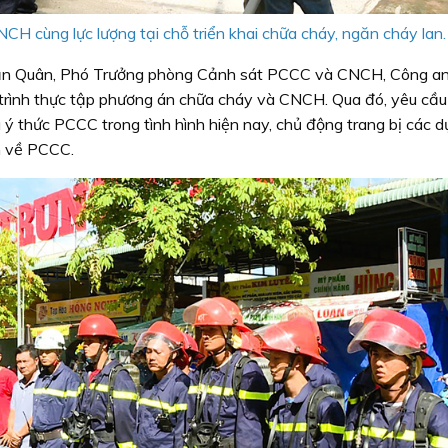
H cùng lực lượng tại chỗ triển khai chữa cháy, ngăn cháy lan.
Văn Quân, Phó Trưởng phòng Cảnh sát PCCC và CNCH, Công an
 trình thực tập phương án chữa cháy và CNCH. Qua đó, yêu cầu 
ý thức PCCC trong tình hình hiện nay, chủ động trang bị các d
h về PCCC.