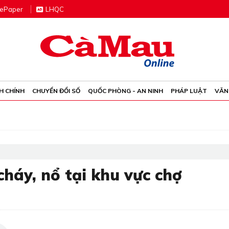
e
P
aper
LHQC
H CHÍNH
CHUYỂN ĐỔI SỐ
QUỐC PHÒNG - AN NINH
PHÁP LUẬT
VĂN
háy, nổ tại khu vực chợ