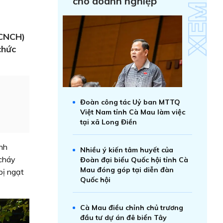
cho doanh nghiệp
 CNCH)
chức
Đoàn công tác Uỷ ban MTTQ
Việt Nam tỉnh Cà Mau làm việc
tại xã Long Điền
inh
Nhiều ý kiến tâm huyết của
 cháy
Đoàn đại biểu Quốc hội tỉnh Cà
Mau đóng góp tại diễn đàn
bị ngạt
Quốc hội
Cà Mau điều chỉnh chủ trương
đầu tư dự án đê biển Tây