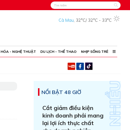
Cà Mau
,
32°C
/
32°C
-
33°C
 HÓA - NGHỆ THUẬT
DU LỊCH - THỂ THAO
NHỊP SỐNG TRẺ
NỔI BẬT 48 GIỜ
Cắt giảm điều kiện
kinh doanh phải mang
lại lợi ích thực chất