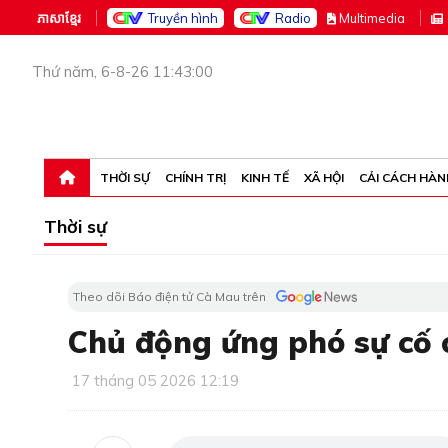
ភាសាខ្មែរ
Truyền hình
Radio
M
ultimedia
Thứ năm, 6-8-26 11:43:00
THỜI SỰ
CHÍNH TRỊ
KINH TẾ
XÃ HỘI
CẢI CÁCH HÀN
Thời sự
Theo dõi Báo điện tử Cà Mau trên
Chủ động ứng phó sự cố c
17 tháng 05 2026 12:19