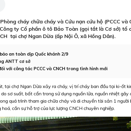
 Phòng cháy chữa cháy và Cứu nạn cứu hộ (PCCC và
Công ty Cổ phần ô tô Bảo Toàn (gọi tắt là Cơ sở) tổ 
CH tại chợ Ngan Dừa (ấp Nội Ô, xã Hồng Dân).
 bảo an toàn dịp Quốc khánh 2/9
ợng ANTT cơ sở
ối với công tác PCCC và CNCH trong tình hình mới
t, tại chợ Ngan Dừa xảy ra cháy, vị trí cháy ban đầu tại ki-ốt k
 sơ suất, bất cẩn trong sử dụng nguồn lửa, nguồn nhiệt gây
ng quá trình tham gia chữa cháy và di chuyển tài sản 1 người 
ng hoá, cần sự hỗ trợ của lực lượng CNCH chuyên nghiệp.