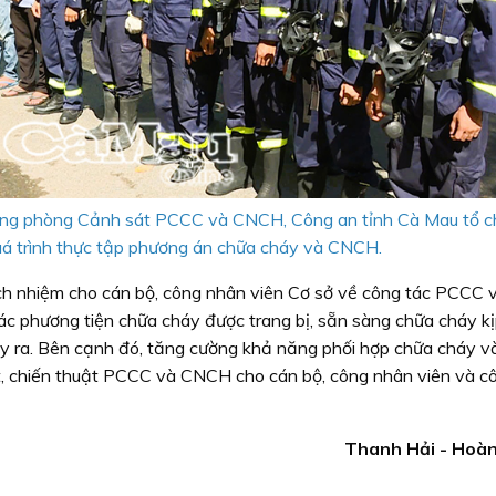
ng phòng Cảnh sát PCCC và CNCH, Công an tỉnh Cà Mau tổ c
uá trình thực tập phương án chữa cháy và CNCH.
ch nhiệm cho cán bộ, công nhân viên Cơ sở về công tác PCCC 
c phương tiện chữa cháy được trang bị, sẵn sàng chữa cháy kịp
 xảy ra. Bên cạnh đó, tăng cường khả năng phối hợp chữa cháy
uật, chiến thuật PCCC và CNCH cho cán bộ, công nhân viên và c
Thanh Hải - Hoà