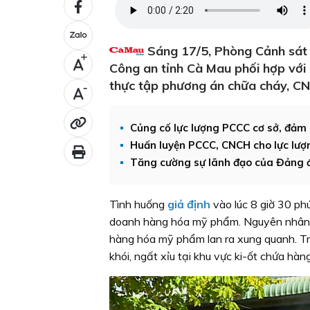
Sáng 17/5, Phòng Cảnh sát
+
Công an tỉnh Cà Mau phối hợp với 
thực tập phương án chữa cháy, CN
-
Củng cố lực lượng PCCC cơ sở, đảm
Huấn luyện PCCC, CNCH cho lực lư
Tăng cường sự lãnh đạo của Đảng đ
Tình huống
giả định
vào lúc 8 giờ 30 phú
doanh hàng hóa mỹ phẩm. Nguyên nhân do
hàng hóa mỹ phẩm lan ra xung quanh. Tro
khói, ngất xỉu tại khu vực ki-ốt chứa hà