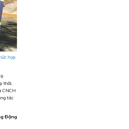
hức họp
và
 thời,
 và CNCH
ông tác
ng Đặng