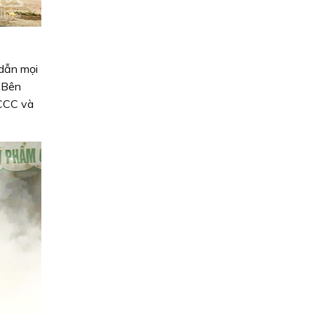
 dẫn mọi
. Bên
PCCC và