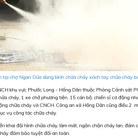
 tại chợ Ngan Dừa dùng bình chữa cháy xách tay chữa cháy b
CNCH khu vực Phước Long - Hồng Dân thuộc Phòng Cảnh sát 
ữa cháy, 1 xe chở phương tiện, 15 cán bộ, chiến sĩ cơ động n
t động chữa cháy và CNCH. Công an xã Hồng Dân cũng điều 2 m
hục vụ công tác chữa cháy.
riển khai đội hình chữa cháy, làm mát, ngăn chặn cháy lan, đám
cháy đảm bảo tuyệt đối an toàn.