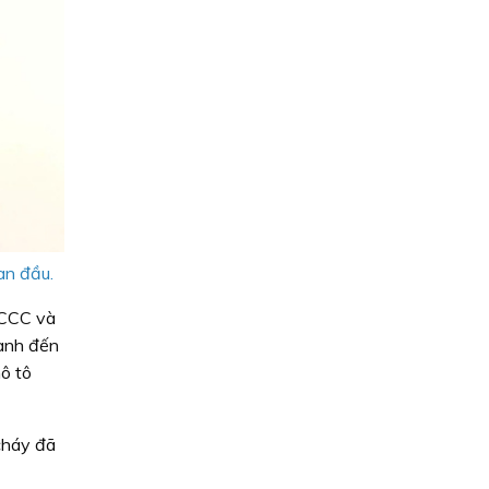
an đầu.
PCCC và
hanh đến
ô tô
 cháy đã