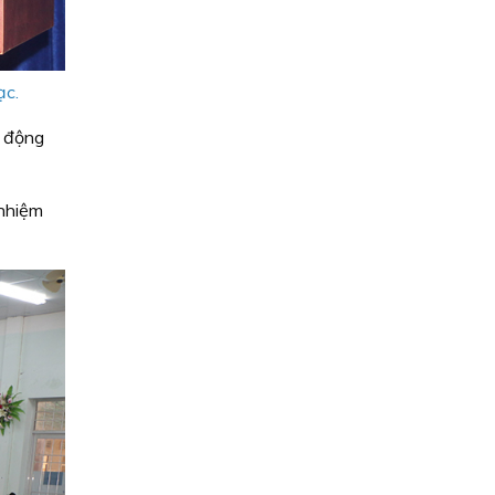
ạc.
t động
 nhiệm