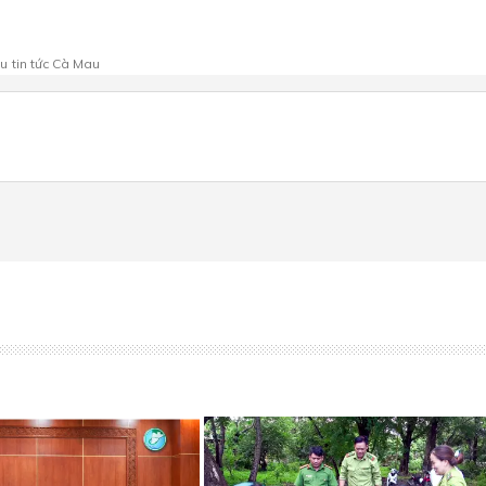
au
tin tức Cà Mau