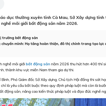
iáo dục thường xuyên tỉnh Cà Mau, Sở Xây dựng tỉnh 
h nghề môi giới bất động sản năm 2026.
hị trường bất động sản
huyển mình: Hạ tầng hoàn thiện, đô thị chỉnh trang tạo lực 
h nghề môi giới
bất động sản
năm 2026 thu hút hơn 400 thí s
ỉnh, thành khu vực miền Nam tham gia dự thi.
í Bình, Phó Giám đốc Sở Xây dựng, Chủ tịch Hội đồng thi sát h
chỉ là yêu cầu bắt buộc theo quy định pháp luật mà còn là bướ
ất động sản, nâng cao kiến thức pháp luật và đạo đức nghề ng