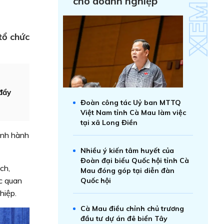
cho doanh nghiệp
tổ chức
đẩy
Đoàn công tác Uỷ ban MTTQ
Việt Nam tỉnh Cà Mau làm việc
tại xã Long Điền
inh hành
Nhiều ý kiến tâm huyết của
Đoàn đại biểu Quốc hội tỉnh Cà
ạch,
Mau đóng góp tại diễn đàn
c quan
Quốc hội
hiệp.
Cà Mau điều chỉnh chủ trương
đầu tư dự án đê biển Tây