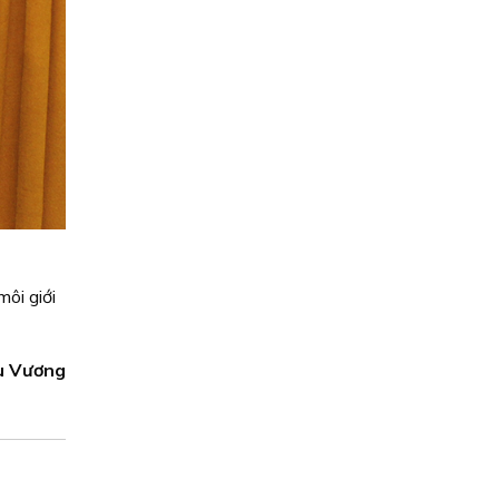
ôi giới
u Vương