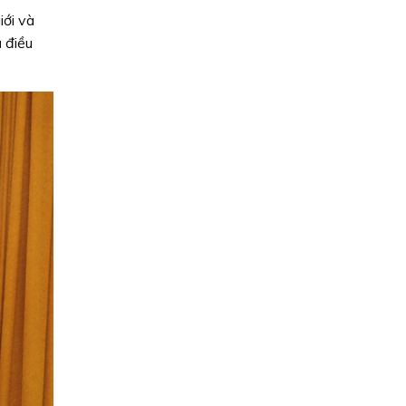
iới và
ủ điều