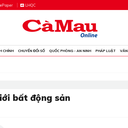
e
P
aper
LHQC
H CHÍNH
CHUYỂN ĐỔI SỐ
QUỐC PHÒNG - AN NINH
PHÁP LUẬT
VĂN
iới bất động sản