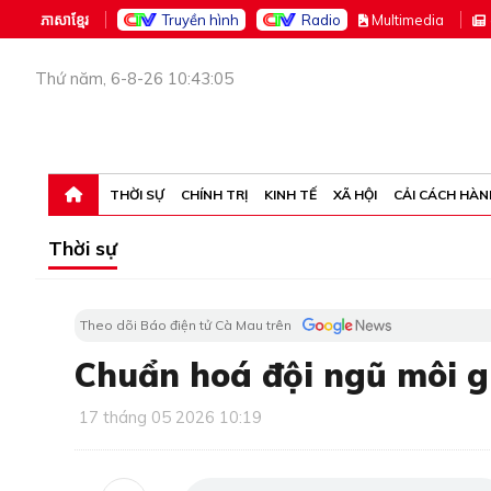
ភាសាខ្មែរ
Truyền hình
Radio
M
ultimedia
Thứ năm, 6-8-26 10:43:05
THỜI SỰ
CHÍNH TRỊ
KINH TẾ
XÃ HỘI
CẢI CÁCH HÀN
Thời sự
Theo dõi Báo điện tử Cà Mau trên
Chuẩn hoá đội ngũ môi g
17 tháng 05 2026 10:19