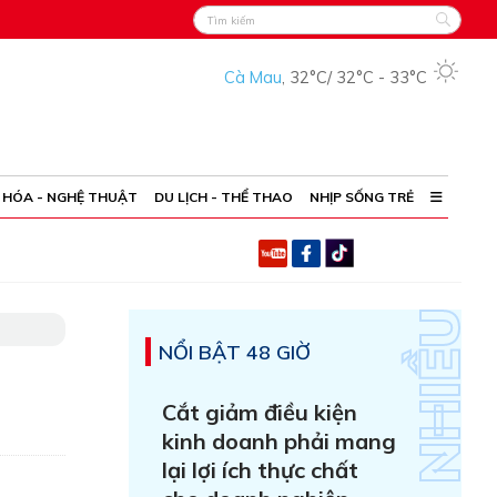
Cà Mau
,
32°C
/
32°C
-
33°C
 HÓA - NGHỆ THUẬT
DU LỊCH - THỂ THAO
NHỊP SỐNG TRẺ
NỔI BẬT 48 GIỜ
Cắt giảm điều kiện
kinh doanh phải mang
lại lợi ích thực chất