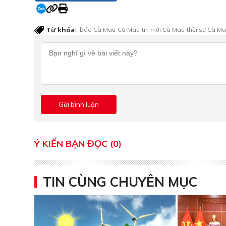
Từ khóa:
báo Cà Mau
Cà Mau
tin mới Cà Mau
thời sự Cà M
Ý KIẾN BẠN ĐỌC (0)
TIN CÙNG CHUYÊN MỤC