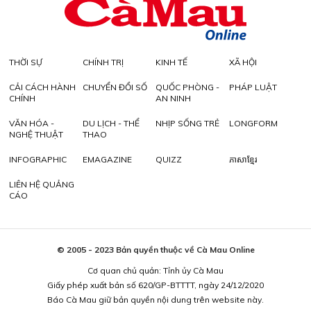
THỜI SỰ
CHÍNH TRỊ
KINH TẾ
XÃ HỘI
CẢI CÁCH HÀNH
CHUYỂN ĐỔI SỐ
QUỐC PHÒNG -
PHÁP LUẬT
CHÍNH
AN NINH
VĂN HÓA -
DU LỊCH - THỂ
NHỊP SỐNG TRẺ
LONGFORM
NGHỆ THUẬT
THAO
INFOGRAPHIC
EMAGAZINE
QUIZZ
ភាសាខ្មែរ
LIÊN HỆ QUẢNG
CÁO
© 2005 - 2023 Bản quyền thuộc về Cà Mau Online
Cơ quan chủ quản: Tỉnh ủy Cà Mau
Giấy phép xuất bản số 620/GP-BTTTT, ngày 24/12/2020
Báo Cà Mau giữ bản quyền nội dung trên website này.