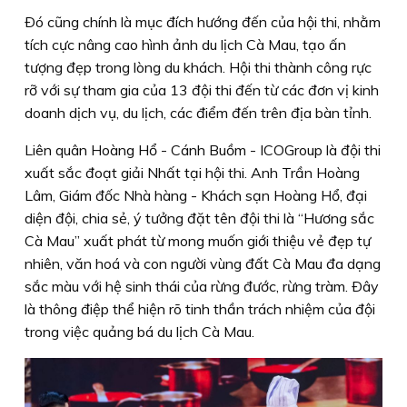
Ðó cũng chính là mục đích hướng đến của hội thi, nhằm
tích cực nâng cao hình ảnh du lịch Cà Mau, tạo ấn
tượng đẹp trong lòng du khách. Hội thi thành công rực
rỡ với sự tham gia của 13 đội thi đến từ các đơn vị kinh
doanh dịch vụ, du lịch, các điểm đến trên địa bàn tỉnh.
Liên quân Hoàng Hổ - Cánh Buồm - ICOGroup là đội thi
xuất sắc đoạt giải Nhất tại hội thi. Anh Trần Hoàng
Lâm, Giám đốc Nhà hàng - Khách sạn Hoàng Hổ, đại
diện đội, chia sẻ, ý tưởng đặt tên đội thi là “Hương sắc
Cà Mau” xuất phát từ mong muốn giới thiệu vẻ đẹp tự
nhiên, văn hoá và con người vùng đất Cà Mau đa dạng
sắc màu với hệ sinh thái của rừng đước, rừng tràm. Ðây
là thông điệp thể hiện rõ tinh thần trách nhiệm của đội
trong việc quảng bá du lịch Cà Mau.