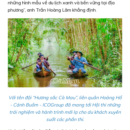
những hình mẫu về du lịch xanh và bền vững tại địa
phương”, anh Trần Hoàng Lâm khẳng định.
Với tên đội “Hương sắc Cà Mau”, liên quân Hoàng Hổ
- Cánh Buồm - ICOGroup đã mang tới Hội thi những
trải nghiệm và hành trình mới lạ cho du khách xuyên
suốt các phần thi.