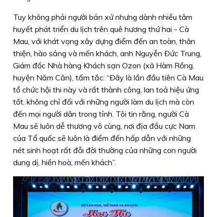
Tuy không phải người bản xứ nhưng dành nhiều tâm
huyết phát triển du lịch trên quê hương thứ hai - Cà
Mau, với khát vọng xây dựng điểm đến an toàn, thân
thiện, hào sảng và mến khách, anh Nguyễn Ðức Trung,
Giám đốc Nhà hàng Khách sạn Ozon (xã Hàm Rồng,
huyện Năm Căn), tấm tắc: “Ðây là lần đầu tiên Cà Mau
tổ chức hội thi này và rất thành công, lan toả hiệu ứng
tốt, không chỉ đối với những người làm du lịch mà còn
đến mọi người dân trong tỉnh. Tôi tin rằng, người Cà
Mau sẽ luôn dễ thương vô cùng, nơi địa đầu cực Nam
của Tổ quốc sẽ luôn là điểm đến hấp dẫn với những
nét sinh hoạt rất đỗi đời thường của những con người
dung dị, hiền hoà, mến khách”.