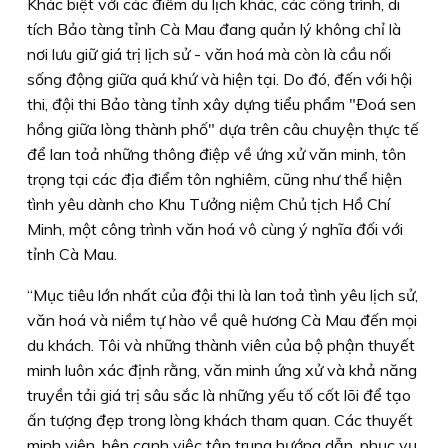
Khác biệt với các điểm du lịch khác, các công trình, di
tích Bảo tàng tỉnh Cà Mau đang quản lý không chỉ là
nơi lưu giữ giá trị lịch sử - văn hoá mà còn là cầu nối
sống động giữa quá khứ và hiện tại. Do đó, đến với hội
thi, đội thi Bảo tàng tỉnh xây dựng tiểu phẩm "Ðoá sen
hồng giữa lòng thành phố" dựa trên câu chuyện thực tế
để lan toả những thông điệp về ứng xử văn minh, tôn
trọng tại các địa điểm tôn nghiêm, cũng như thể hiện
tình yêu dành cho Khu Tưởng niệm Chủ tịch Hồ Chí
Minh, một công trình văn hoá vô cùng ý nghĩa đối với
tỉnh Cà Mau.
“Mục tiêu lớn nhất của đội thi là lan toả tình yêu lịch sử,
văn hoá và niềm tự hào về quê hương Cà Mau đến mọi
du khách. Tôi và những thành viên của bộ phận thuyết
minh luôn xác định rằng, văn minh ứng xử và khả năng
truyền tải giá trị sâu sắc là những yếu tố cốt lõi để tạo
ấn tượng đẹp trong lòng khách tham quan. Các thuyết
minh viên, bên cạnh việc tập trung hướng dẫn, phục vụ