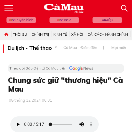
Truyền hình
Radio
ភាសាខ្មែរ
THỜI SỰ
CHÍNH TRỊ
KINH TẾ
XÃ HỘI
CẢI CÁCH HÀNH CHÍNH
Du lịch - Thể thao
Cà Mau - Điểm đến
Mọi miền đ
Theo dõi Báo điện tử Cà Mau trên
Chung sức giữ "thương hiệu" Cà
Mau
08 tháng 12 2024 06:01