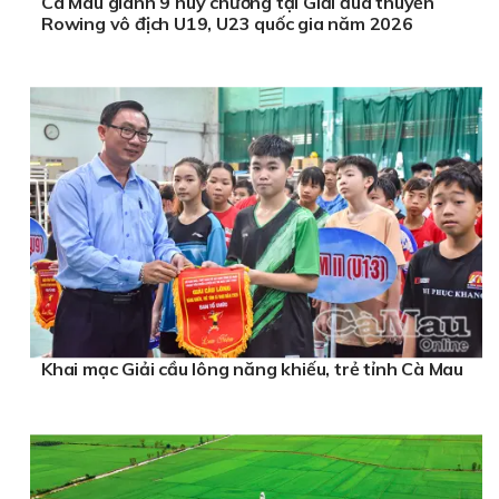
Cà Mau giành 9 huy chương tại Giải đua thuyền
Rowing vô địch U19, U23 quốc gia năm 2026
Khai mạc Giải cầu lông năng khiếu, trẻ tỉnh Cà Mau