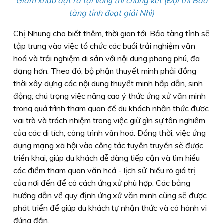
Giám khảo đặt ra tại vòng thi chung kết (Đội thi Bảo
tàng tỉnh đoạt giải Nhì)
Chị Nhung cho biết thêm, thời gian tới, Bảo tàng tỉnh sẽ
tập trung vào việc tổ chức các buổi trải nghiệm văn
hoá và trải nghiệm di sản với nội dung phong phú, đa
dạng hơn. Theo đó, bộ phận thuyết minh phải đồng
thời xây dựng các nội dung thuyết minh hấp dẫn, sinh
động; chú trọng việc nâng cao ý thức ứng xử văn minh
trong quá trình tham quan để du khách nhận thức được
vai trò và trách nhiệm trong việc giữ gìn sự tôn nghiêm
của các di tích, công trình văn hoá. Ðồng thời, việc ứng
dụng mạng xã hội vào công tác tuyên truyền sẽ được
triển khai, giúp du khách dễ dàng tiếp cận và tìm hiểu
các điểm tham quan văn hoá - lịch sử, hiểu rõ giá trị
của nơi đến để có cách ứng xử phù hợp. Các bảng
hướng dẫn về quy định ứng xử văn minh cũng sẽ được
phát triển để giúp du khách tự nhận thức và có hành vi
đúng đắn.