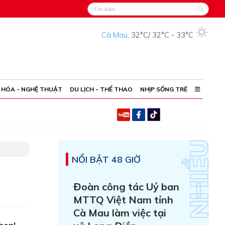
Cà Mau
,
32°C
/
32°C
-
33°C
 HÓA - NGHỆ THUẬT
DU LỊCH - THỂ THAO
NHỊP SỐNG TRẺ
NỔI BẬT 48 GIỜ
Đoàn công tác Uỷ ban
MTTQ Việt Nam tỉnh
Cà Mau làm việc tại