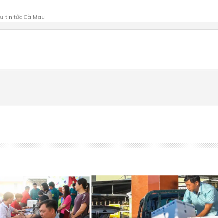
au
tin tức Cà Mau