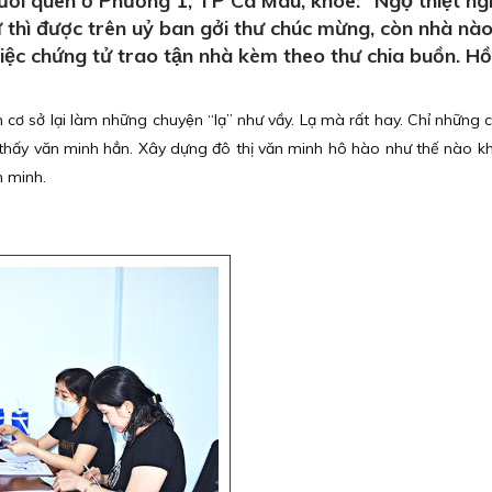
̀i quen ở Phường 1, TP Cà Mau, khoe: “Ngộ thiệt ng
̣ thì được trên uỷ ban gởi thư chúc mừng, còn nhà nào
iệc chứng tử trao tận nhà kèm theo thư chia buồn. Hồ
n cơ sở lại làm những chuyện “lạ” như vầy. Lạ mà rất hay. Chỉ những cư
a thấy văn minh hẳn. Xây dựng đô thị văn minh hô hào như thế nào kh
ăn minh.