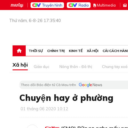
ភាសាខ្មែរ
Truyền hình
Radio
M
ultimedia
Thứ năm, 6-8-26 17:35:40
THỜI SỰ
CHÍNH TRỊ
KINH TẾ
XÃ HỘI
CẢI CÁCH HÀN
Xã hội
Giáo dục
Nông thôn - Đô thị
Chung tay xoá 
Theo dõi Báo điện tử Cà Mau trên
Chuyện hay ở phường
01 tháng 06 2020 10:12