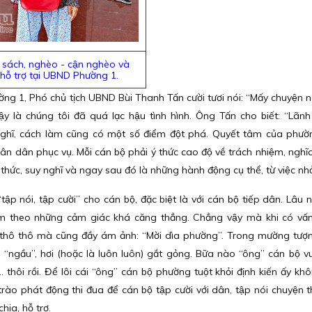
 sách, nghèo - cận nghèo và
 hỗ trợ tại UBND Phường 1.
ờng 1, Phó chủ tịch UBND Bùi Thanh Tấn cười tươi nói: “Mấy chuyện 
là chúng tôi đã quá lạc hậu tình hình. Ông Tấn cho biết: “Lãnh
 nghĩ, cách làm cũng có một số điểm đột phá. Quyết tâm của phườ
hân dân phục vụ. Mỗi cán bộ phải ý thức cao độ về trách nhiệm, nghi
n thức, suy nghĩ và ngay sau đó là những hành động cụ thể, từ việc nho
 nói, tập cười” cho cán bộ, đặc biệt là với cán bộ tiếp dân. Lâu 
m theo những cảm giác khá căng thẳng. Chẳng vậy mà khi có vấn đ
e thô thô mà cũng đầy ám ảnh: “Mời dìa phường”. Trong mường tươ
 “ngầu”, hơi (hoặc là luôn luôn) gắt gỏng. Bữa nào “ông” cán bộ vui
... thôi rồi. Để lôi cái “ông” cán bộ phường tuột khỏi định kiến ấy kh
 phát động thi đua để cán bộ tập cười với dân, tập nói chuyện t
hia, hỗ trợ.