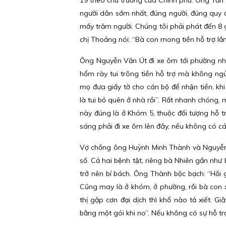
19 theo chủ trương của Chính phủ. Ông Tấn thô
người dân sớm nhất, đúng người, đúng quy đi
mấy trăm người. Chúng tôi phải phát đến 8 
chị Thoảng nói: “Bà con mong tiền hỗ trợ lắ
Ông Nguyễn Văn Út đi xe ôm tới phường nhận 
hổm rày tui trông tiền hỗ trợ mà không ngu
mọ đưa giấy tờ cho cán bộ để nhận tiền, k
là tui bỏ quên ở nhà rồi”. Rất nhanh chóng,
này đúng là ở Khóm 5, thuộc đối tượng hỗ 
sáng phải đi xe ôm lên đây, nếu không có cán b
Vợ chồng ông Huỳnh Minh Thành và Nguyễn 
số. Cả hai bệnh tật, riêng bà Nhiên gần như b
trở nên bí bách. Ông Thành bộc bạch: “Hồi
Cũng may là ở khóm, ở phường, rồi bà 
thị gặp cơn đại dịch thì khổ nào tả xiết. G
bằng một gói khi no”. Nếu không có sự hỗ trợ