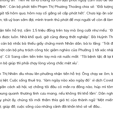
ng tin: “Tiền về tới là chúng tôi chỉ đạo phát ngay. Làm sao để tiê
̣nh”. Cán bộ phát tiền Phạm Thị Phương Thoảng chia sẻ: “Đối tượng 
giờ tối hôm qua, hôm nay cố gắng sẽ cấp phát hết”. Chưa kịp ăn sa
m, tới uỷ ban sớm đợi, mình tranh thủ phát để mọi người về còn đi làm
tiền hỗ trợ, cầm 1,5 triệu đồng trên tay mà ông cười như mếu: “Đỡ 
̉ được luôn. Nhà khổ quá, giờ cũng đang thất nghiệp”. Bà Huỳnh Thi
hi cán bộ nhắc bà thiếu giấy chứng minh Nhân dân, bà lo lắng: “Trời đâ
 một cán bộ phụ trách công tác giảm nghèo của Phường 1 tới xác nhâ
trợ”. Cô Sang cầm tiền trên tay mà rơi nước mắt: “Tôi bệnh tật, đi lại
ộ giúp thì phải chạy lòng vòng chắc mệt xỉu”.
Thị Nhiên dìu nhau lên phường nhận tiền hỗ trợ. Ông chạy xe ôm, b
ị liệt. Cuộc sống thuê trọ, “làm ngày nào xào ngày đó” vì dịch Cov
 giãn cách xã hội, vợ chồng tôi đâu có mần ra đồng nào, húp mì tôm
con xung quanh thương tình cưu mang, nếu không thì khổ lắm”. Dân ngh
iây phút ấy, chúng tôi mới thấm thía giá trị của thành ngữ “Một miế
, giúp đỡ, cuộc sống của những cảnh đời khốn khó sẽ về đâu...