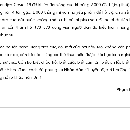
 dịch Covid-19 đã khiến đời sống của khoảng 2.000 đối tượng thuộc
hơn 4 tấn gạo, 1.000 thùng mì và nhu yếu phẩm để hỗ trợ, chia sẻ 
 của đất nước, không một ai bị bỏ lại phía sau. Được phát tiền hô
ay, ân cần thăm hỏi, tươi cười động viên người dân đã biểu hiện nhữn
 phục vụ.
nguồn năng lượng tích cực, đổi mới của nơi này. Mới không cần phả
o, xã nào, cán bộ nào cũng có thể thực hiện được. Bài học kinh ngh
sự thật: Cán bộ biết chào hỏi, biết cười, biết cảm ơn, biết xin lỗi, biê
́n bộ sẽ học được cách để phụng sự Nhân dân. Chuyện đẹp ở Phường 
̉ rộ khắp nơi nơi.../.
Phạm 