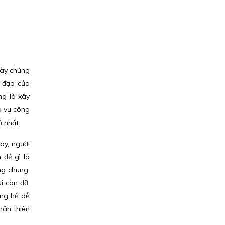
này chúng
 đạo của
ng là xây
̃a vụ công
̉ nhất.
nay, người
ề gì là
̣ng chung,
 còn đỡ,
ông hề dễ
hân thiện