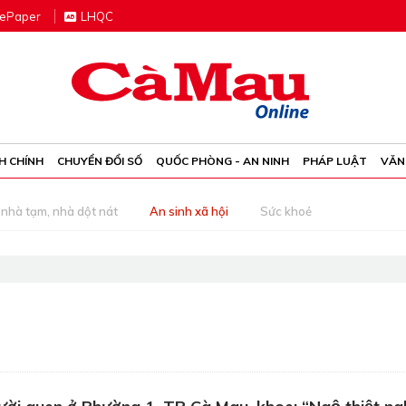
e
P
aper
LHQC
H CHÍNH
CHUYỂN ĐỔI SỐ
QUỐC PHÒNG - AN NINH
PHÁP LUẬT
VĂN
nhà tạm, nhà dột nát
An sinh xã hội
Sức khoẻ