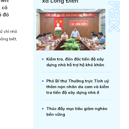
hen!
xã Long Điền
 có
i đó
̉ chỉ nhỏ
ông biết,
Kiểm tra, đôn đốc tiến độ xây
dựng nhà hỗ trợ hộ khó khăn
Phó Bí thư Thường trực Tỉnh uỷ
thăm nạn nhân da cam và kiểm
tra tiến độ xây dựng nhà ở
Thúc đẩy mục tiêu giảm nghèo
bền vững