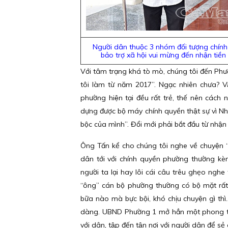
Người dân thuộc 3 nhóm đối tượng chính
bảo trợ xã hội vui mừng đến nhận tiền
Với tâm trạng khá tò mò, chúng tôi đến Phư
tôi làm từ năm 2017”. Ngạc nhiên chưa? Vậy 
phường hiện tại đều rất trẻ, thế nên cách
dựng được bộ máy chính quyền thật sự vì N
bộc của mình”. Đổi mới phải bắt đầu từ nhậ
Ông Tấn kể cho chúng tôi nghe về chuyện “tập
dân tới với chính quyền phường thường kè
người ta lại hay lôi cái câu trêu ghẹo ngh
“ông” cán bộ phường thường có bộ mặt rất
bữa nào mà bực bội, khó chịu chuyện gì thì
dàng. UBND Phường 1 mở hẳn một phong trào
với dân, tập đến tận nơi với người dân để sẻ c