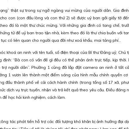
ng” thật sự trong sự ngỡ ngàng vui mừng của người dân. Gia đình
 cho con (con đầu lòng và con thứ 2) sẽ được uỷ ban gởi giấy tờ đế
heo đó là một thư chúc mừng. Với những gia đình có tang chế, trư
 chứng tử để uỷ ban trao tận nhà, kèm theo đó là thư chia buồn với t
ục có liên quan cho người qua đời như xoá khẩu, mai táng phí...
c khoá an ninh với tên tuổi, số điện thoại của Bí thư Đảng uỷ; Chủ
: “Bà con có vấn đề gì đều có thể phản ánh trực tiếp, kịp thời.
trợ người dân”. Phường 1 cũng đã lắp đặt camera an ninh ở tất cả 
ờng 1 vươn lên thành một điểm sáng của hình mẫu chính quyền cơ s
 đầu thành phố về cải cách hành chính (trong tổng số 17 xã, phườ
́c dịch vụ trực tuyến, nhận và trả kết quả theo yêu cầu. Điều đáng no
n để học hỏi kinh nghiệm, cách làm.
g tác phát tiền hỗ trợ các đối tượng khó khăn bị ảnh hưởng đại d