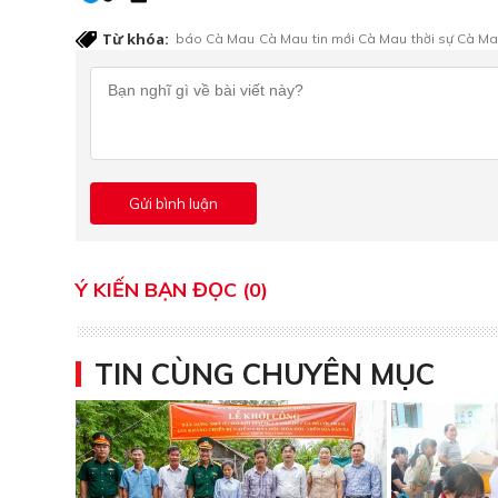
Từ khóa:
báo Cà Mau
Cà Mau
tin mới Cà Mau
thời sự Cà M
Ý KIẾN BẠN ĐỌC (0)
TIN CÙNG CHUYÊN MỤC