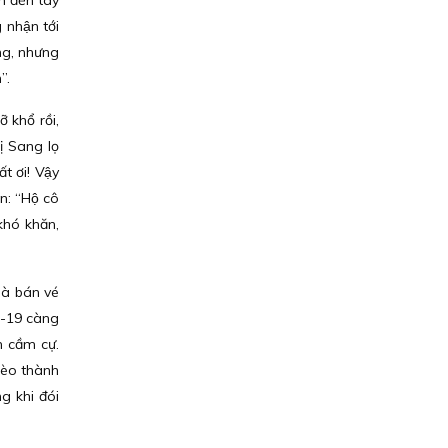
̀n đến tay
nhận tới
́ng, nhưng
”.
khổ rồi,
̣ Sang lọ
́t ơi! Vậy
̣n: “Hộ cô
 khó khăn,
à bán vé
id-19 càng
 cầm cự.
èo thành
ng khi đói