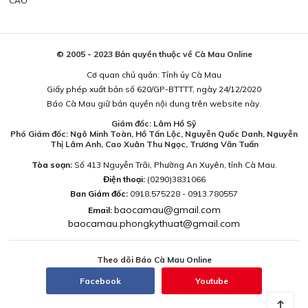
CÁO
© 2005 - 2023 Bản quyền thuộc về Cà Mau Online
Cơ quan chủ quản: Tỉnh ủy Cà Mau
Giấy phép xuất bản số 620/GP-BTTTT, ngày 24/12/2020
Báo Cà Mau giữ bản quyền nội dung trên website này.
Giám đốc: Lâm Hồ Sỹ
Phó Giám đốc: Ngô Minh Toàn, Hồ Tấn Lộc, Nguyễn Quốc Danh, Nguyễn
Thị Lâm Anh, Cao Xuân Thu Ngọc, Trương Văn Tuấn
Tòa soạn:
Số 413 Nguyễn Trãi, Phường An Xuyên, tỉnh Cà Mau.
Điện thoại:
(0290)3831066
Ban Giám đốc:
0918.575228 - 0913.780557
baocamau@gmail.com
Email:
baocamau.phongkythuat@gmail.com
Theo dõi Báo Cà Mau Online
Facebook
Youtube