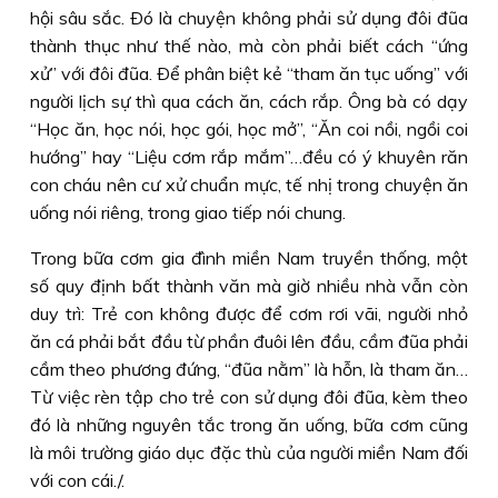
hội sâu sắc. Ðó là chuyện không phải sử dụng đôi đũa
thành thục như thế nào, mà còn phải biết cách “ứng
xử” với đôi đũa. Ðể phân biệt kẻ “tham ăn tục uống” với
người lịch sự thì qua cách ăn, cách rắp. Ông bà có dạy
“Học ăn, học nói, học gói, học mở”, “Ăn coi nồi, ngồi coi
hướng” hay “Liệu cơm rắp mắm”…đều có ý khuyên răn
con cháu nên cư xử chuẩn mực, tế nhị trong chuyện ăn
uống nói riêng, trong giao tiếp nói chung.
Trong bữa cơm gia đình miền Nam truyền thống, một
số quy định bất thành văn mà giờ nhiều nhà vẫn còn
duy trì: Trẻ con không được để cơm rơi vãi, người nhỏ
ăn cá phải bắt đầu từ phần đuôi lên đầu, cầm đũa phải
cầm theo phương đứng, “đũa nằm” là hỗn, là tham ăn…
Từ việc rèn tập cho trẻ con sử dụng đôi đũa, kèm theo
đó là những nguyên tắc trong ăn uống, bữa cơm cũng
là môi trường giáo dục đặc thù của người miền Nam đối
với con cái./.