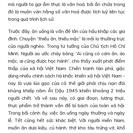
mà người ta gọi ẩm thực là văn hoá, bởi ẩn chứa trong
đó là muôn vàn hằng số văn hoá được tích luỹ liên tục
trong quá trình lịch sử.
Trước đây, ăn uống là vấn đề lớn của hầu khắp các gia
đình. Chuyện “thiếu ăn, thiếu mặc” là mối lo thường trực
của người nghèo. Trong tư tưởng của Chủ tịch Hồ Chí
Minh, Người ao ước cháy bỏng: “Ai cũng có cơm ăn, áo
mặc, ai cũng được học hành”, cho thấy xuất phát điểm
thấp của xã hội Việt Nam. Chiến tranh tàn phá, giặc
dùng nhiều chính sách hà khắc khiến xã hội Việt Nam -
nay là vựa lúa gạo của cả thế giới phải chịu nạn đói
khủng khiếp năm Ất Dậu 1945 khiến khoảng 2 triệu
người chết. Và về sau này, có giai đoạn, lương thực,
thực phẩm trở thành vấn đề bí bách của toàn xã hội.
Trong bối cảnh ấy, việc ăn uống ngày thường và ngày
lễ, Tết cũng hết sức khác biệt. Với người miền Nam,
muốn ăn dưa kiệu, củ hành, thịt kho tàu trứng vịt, khổ