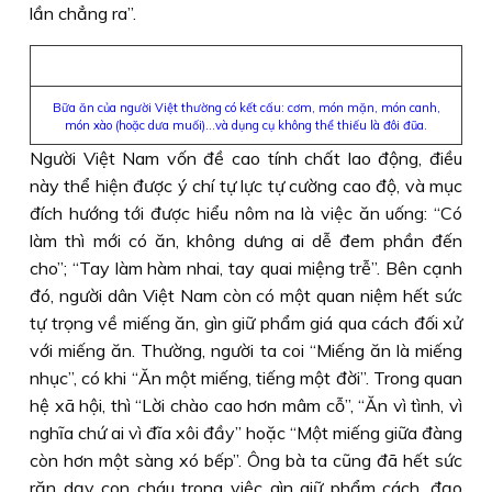
lần chẳng ra”.
Bữa ăn của người Việt thường có kết cấu: cơm, món mặn, món canh,
món xào (hoặc dưa muối)…và dụng cụ không thể thiếu là đôi đũa.
Người Việt Nam vốn đề cao tính chất lao động, điều
này thể hiện được ý chí tự lực tự cường cao độ, và mục
đích hướng tới được hiểu nôm na là việc ăn uống: “Có
làm thì mới có ăn, không dưng ai dễ đem phần đến
cho”; “Tay làm hàm nhai, tay quai miệng trễ”. Bên cạnh
đó, người dân Việt Nam còn có một quan niệm hết sức
tự trọng về miếng ăn, gìn giữ phẩm giá qua cách đối xử
với miếng ăn. Thường, người ta coi “Miếng ăn là miếng
nhục”, có khi “Ăn một miếng, tiếng một đời”. Trong quan
hệ xã hội, thì “Lời chào cao hơn mâm cỗ”, “Ăn vì tình, vì
nghĩa chứ ai vì đĩa xôi đầy” hoặc “Một miếng giữa đàng
còn hơn một sàng xó bếp”. Ông bà ta cũng đã hết sức
răn dạy con cháu trong việc gìn giữ phẩm cách, đạo