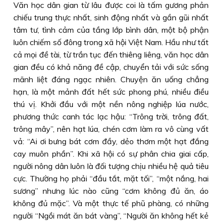
Văn học dân gian từ lâu được coi là tấm gương phản
chiếu trung thực nhất, sinh động nhất và gần gũi nhất
tâm tư, tình cảm của tầng lớp bình dân, một bộ phận
luôn chiếm số đông trong xã hội Việt Nam. Hầu như tất
cả mọi đề tài, từ trần tục đến thiêng liêng, văn học dân
gian đều có khả năng đề cập, chuyển tải với sức sống
mãnh liệt đáng ngạc nhiên. Chuyện ăn uống chẳng
hạn, là một mảnh đất hết sức phong phú, nhiều điều
thú vị. Khởi đầu với một nền nông nghiệp lúa nước,
phương thức canh tác lạc hậu: “Trông trời, trông đất,
trông mây”, nên hạt lúa, chén cơm làm ra vô cùng vất
vả: “Ai ơi bưng bát cơm đầy, dẻo thơm một hạt đắng
cay muôn phần”. Khi xã hội có sự phân chia giai cấp,
người nông dân luôn là đối tượng chịu nhiều hệ quả tiêu
cực. Thường họ phải “đầu tắt, mặt tối”, “một nắng, hai
sương” nhưng lúc nào cũng “cơm không đủ ăn, áo
không đủ mặc”. Và một thực tế phũ phàng, có những
người “Ngồi mát ăn bát vàng”, “Người ăn không hết kẻ