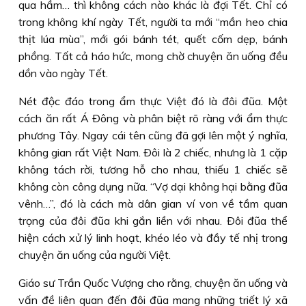
qua hầm… thì không cách nào khác là đợi Tết. Chỉ có
trong không khí ngày Tết, người ta mới “mần heo chia
thịt lúa mùa”, mới gói bánh tét, quết cốm dẹp, bánh
phồng. Tất cả háo hức, mong chờ chuyện ăn uống đều
dồn vào ngày Tết.
Nét độc đáo trong ẩm thực Việt đó là đôi đũa. Một
cách ăn rất Á Ðông và phân biệt rõ ràng với ẩm thực
phương Tây. Ngay cái tên cũng đã gợi lên một ý nghĩa,
không gian rất Việt Nam. Ðôi là 2 chiếc, nhưng là 1 cặp
không tách rời, tương hỗ cho nhau, thiếu 1 chiếc sẽ
không còn công dụng nữa. “Vợ dại không hại bằng đũa
vênh…”, đó là cách mà dân gian ví von về tầm quan
trọng của đôi đũa khi gắn liền với nhau. Ðôi đũa thể
hiện cách xử lý linh hoạt, khéo léo và đầy tế nhị trong
chuyện ăn uống của người Việt.
Giáo sư Trần Quốc Vượng cho rằng, chuyện ăn uống và
vấn đề liên quan đến đôi đũa mang những triết lý xã