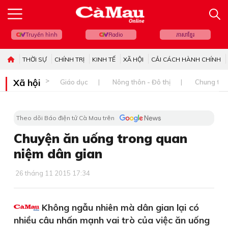
Truyền hình
Radio
ភាសាខ្មែរ
THỜI SỰ
CHÍNH TRỊ
KINH TẾ
XÃ HỘI
CẢI CÁCH HÀNH CHÍNH
Xã hội
Giáo dục
Nông thôn - Đô thị
Chung tay 
Theo dõi Báo điện tử Cà Mau trên
Chuyện ăn uống trong quan
niệm dân gian
26 tháng 11 2015 17:34
Không ngẫu nhiên mà dân gian lại có
nhiều câu nhấn mạnh vai trò của việc ăn uống