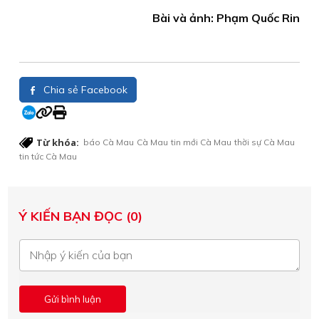
Bài và ảnh: Phạm Quốc Rin
Chia sẻ Facebook
Từ khóa:
báo Cà Mau
Cà Mau
tin mới Cà Mau
thời sự Cà Mau
tin tức Cà Mau
Ý KIẾN BẠN ĐỌC (0)