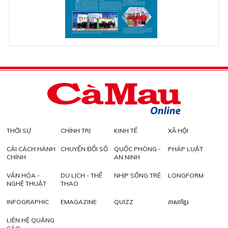
THỜI SỰ
CHÍNH TRỊ
KINH TẾ
XÃ HỘI
CẢI CÁCH HÀNH
CHUYỂN ĐỔI SỐ
QUỐC PHÒNG -
PHÁP LUẬT
CHÍNH
AN NINH
VĂN HÓA -
DU LỊCH - THỂ
NHỊP SỐNG TRẺ
LONGFORM
NGHỆ THUẬT
THAO
INFOGRAPHIC
EMAGAZINE
QUIZZ
ភាសាខ្មែរ
LIÊN HỆ QUẢNG