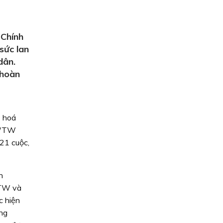
 Chính
sức lan
dân.
 hoàn
ể hoá
CT/TW
21 cuộc,
n
/TW và
c hiện
ng