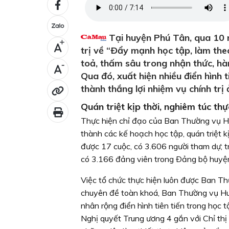
Tại huyện Phú Tân, qua 10 n
+
trị về “Ðẩy mạnh học tập, làm the
toả, thấm sâu trong nhận thức, hà
-
Qua đó, xuất hiện nhiều điển hình t
thành thắng lợi nhiệm vụ chính trị
Quán triệt kịp thời, nghiêm túc thự
Thực hiện chỉ đạo của Ban Thường vụ Hu
thành các kế hoạch học tập, quán triệt k
được 17 cuộc, có 3.606 người tham dự; 
có 3.166 đảng viên trong Ðảng bộ huyện
Việc tổ chức thực hiện luôn được Ban Th
chuyên đề toàn khoá, Ban Thường vụ Hu
nhân rộng điển hình tiên tiến trong học 
Nghị quyết Trung ương 4 gắn với Chỉ th