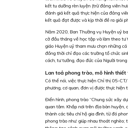
kết tu dưỡng rèn luyện (trừ đảng viên hưu
đánh giá kết quả thực hiện của đảng viên
kết quả đạt được và kịp thời đề ra giải
Năm 2020, Ban Thường vụ Huyện uỷ ban
cờ đầu tháng về học tập và làm theo tư
giáo Huyện uỷ tham mưu chọn những cá n
đồng thời chỉ đạo các trường tổ chức si
cách, tư tưởng, đạo đức của Người trong 
Lan toả phong trào, mô hình thiết
Có thể nói, việc thực hiện Chỉ thị 05-C
phương, cơ quan, đơn vị được thực hiện 
Ðiển hình, phong trào “Chung sức xây dự
quan tâm. Khắp nơi trên địa bàn huyện, 
thành các tiêu chí hộ gia đình, từ đó ph
phong trào như: giúp nhau thoát nghèo; th
thông; tạo cảnh quan môi trường xanh, sạ