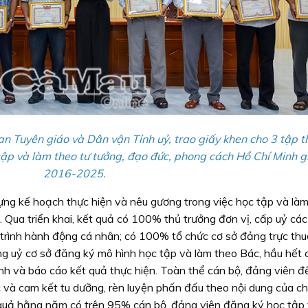
Tuyên giáo và Dân vận Tỉnh uỷ, trao giấy khen cho 3 tập th
tập và làm theo tư tưởng, đạo đức, phong cách Hồ Chí Minh g
2016-2025.
ựng kế hoạch thực hiện và nêu gương trong việc học tập và làm
 Qua triển khai, kết quả có 100% thủ trưởng đơn vị, cấp uỷ cá
trình hành động cá nhân; có 100% tổ chức cơ sở đảng trực thu
g uỷ cơ sở đăng ký mô hình học tập và làm theo Bác, hầu hết 
nh và báo cáo kết quả thực hiện. Toàn thể cán bộ, đảng viên đ
 và cam kết tu dưỡng, rèn luyện phấn đấu theo nội dung của c
quả hằng năm có trên 95% cán bộ, đảng viên đăng ký học tập