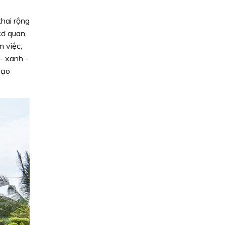
khai rộng
cơ quan,
m việc;
- xanh -
mạo