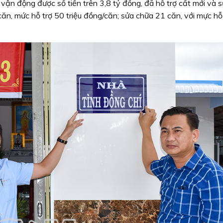
 vận động được số tiền trên 3,8 tỷ đồng, đã hỗ trợ cất mới và 
căn, mức hỗ trợ 50 triệu đồng/căn; sửa chữa 21 căn, với mực hỗ