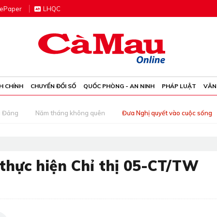
e
P
aper
LHQC
H CHÍNH
CHUYỂN ĐỔI SỐ
QUỐC PHÒNG - AN NINH
PHÁP LUẬT
VĂN
g Đảng
Năm tháng không quên
Đưa Nghị quyết vào cuộc sống
thực hiện Chỉ thị 05-CT/TW