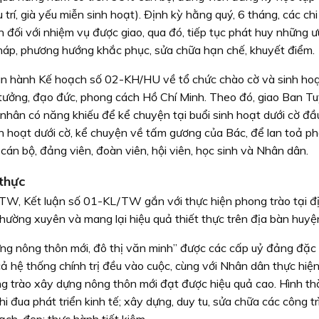
 trí, già yếu miễn sinh hoạt). Ðịnh kỳ hằng quý, 6 tháng, các chi
 đối với nhiệm vụ được giao, qua đó, tiếp tục phát huy những ư
 pháp, phương hướng khắc phục, sửa chữa hạn chế, khuyết điểm.
 hành Kế hoạch số 02-KH/HU về tổ chức chào cờ và sinh hoạ
 tưởng, đạo đức, phong cách Hồ Chí Minh. Theo đó, giao Ban T
hân có năng khiếu để kể chuyện tại buổi sinh hoạt dưới cờ đầ
nh hoạt dưới cờ, kể chuyện về tấm gương của Bác, để lan toả p
cán bộ, đảng viên, đoàn viên, hội viên, học sinh và Nhân dân.
 thực
T/TW, Kết luận số 01-KL/TW gắn với thực hiện phong trào tại đ
thường xuyên và mang lại hiệu quả thiết thực trên địa bàn huyệ
ng nông thôn mới, đô thị văn minh” được các cấp uỷ đảng đặc 
cả hệ thống chính trị đều vào cuộc, cùng với Nhân dân thực hiệ
ong trào xây dựng nông thôn mới đạt được hiệu quả cao. Hình t
i đua phát triển kinh tế; xây dựng, duy tu, sửa chữa các công tr
ch, đẹp; thực hành tiết kiệm...