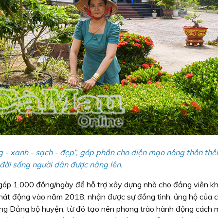
g - xanh - sạch - đẹp”, góp phần cho diện mạo nông thôn thê
 đời sống người dân được nâng lên.
góp 1.000 đồng/ngày để hỗ trợ xây dựng nhà cho đảng viên k
hát động vào năm 2018, nhận được sự đồng tình, ủng hộ của c
ong Ðảng bộ huyện, từ đó tạo nên phong trào hành động cách 