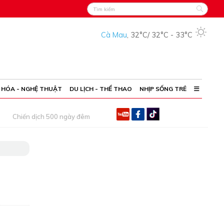
Cà Mau
,
32°C
/
32°C
-
33°C
 HÓA - NGHỆ THUẬT
DU LỊCH - THỂ THAO
NHỊP SỐNG TRẺ
Chiến dịch 500 ngày đêm