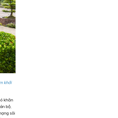
m khởi
hó khăn
án bộ,
mạng sôi