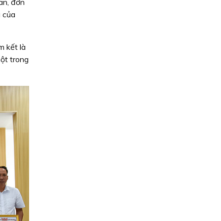
an, đơn
u của
m kết là
ột trong