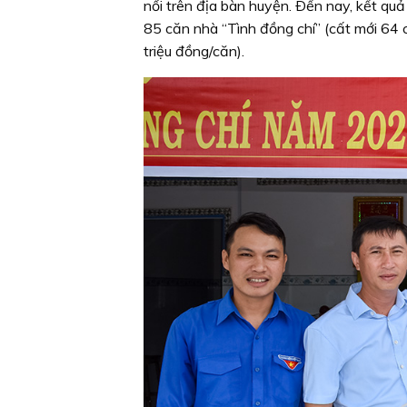
nổi trên địa bàn huyện. Ðến nay, kết quả
85 căn nhà “Tình đồng chí” (cất mới 64 
triệu đồng/căn).