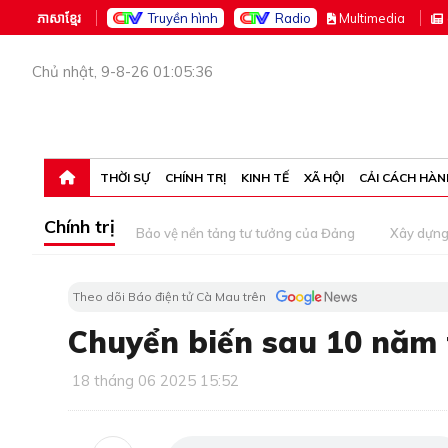
ភាសាខ្មែរ
Truyền hình
Radio
M
ultimedia
Chủ nhật, 9-8-26 01:05:36
THỜI SỰ
CHÍNH TRỊ
KINH TẾ
XÃ HỘI
CẢI CÁCH HÀN
Chính trị
Bảo vệ nền tảng tư tưởng của Đảng
Xây dựn
Theo dõi Báo điện tử Cà Mau trên
Chuyển biến sau 10 năm 
18 tháng 06 2025 15:52