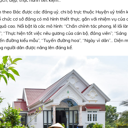
 theo Bác được các đảng uỷ, chi bộ trực thuộc Huyện uỷ triển 
 tổ chức cơ sở đảng có mô hình thiết thực, gắn với nhiệm vụ của 
uả cao. Nổi bật là các mô hình: “Chấn chỉnh tác phong, lề lối là
; “Thực hiện tốt việc nêu gương của cán bộ, đảng viên”; “Sáng 
ến đường kiểu mẫu”, “Tuyến đường hoa”, “Ngày vì dân”... Diện 
ng người dân được nâng lên đáng kể.