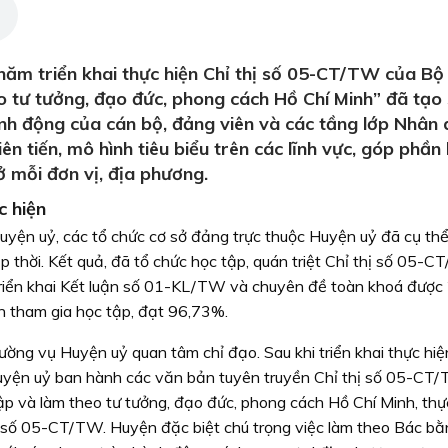
ăm triển khai thực hiện Chỉ thị số 05-CT/TW của Bộ
o tư tưởng, đạo đức, phong cách Hồ Chí Minh” đã tạo 
nh động của cán bộ, đảng viên và các tầng lớp Nhân 
iên tiến, mô hình tiêu biểu trên các lĩnh vực, góp phần
 ở mỗi đơn vị, địa phương.
c hiện
yện uỷ, các tổ chức cơ sở đảng trực thuộc Huyện uỷ đã cụ th
ịp thời. Kết quả, đã tổ chức học tập, quán triệt Chỉ thị số 05-
triển khai Kết luận số 01-KL/TW và chuyên đề toàn khoá được 
 tham gia học tập, đạt 96,73%.
ường vụ Huyện uỷ quan tâm chỉ đạo. Sau khi triển khai thực hiệ
yện uỷ ban hành các văn bản tuyên truyền Chỉ thị số 05-CT
tập và làm theo tư tưởng, đạo đức, phong cách Hồ Chí Minh, thự
ị số 05-CT/TW. Huyện đặc biệt chú trọng việc làm theo Bác bằ