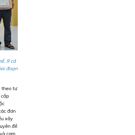
ể, 9 cá
iai đoạn
 theo tư
c cấp
ộc
các đơn
ều xây
huyên đề
 và cam