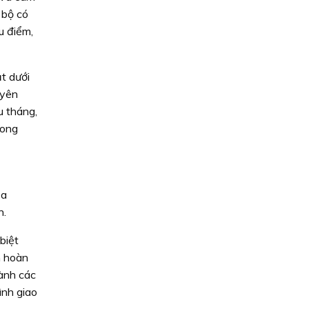
 bộ có
u điểm,
t dưới
uyên
u tháng,
hong
ịa
n.
biệt
n hoàn
hành các
ình giao