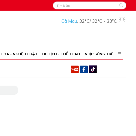
Cà Mau
,
32°C
/
32°C
-
33°C
 HÓA - NGHỆ THUẬT
DU LỊCH - THỂ THAO
NHỊP SỐNG TRẺ