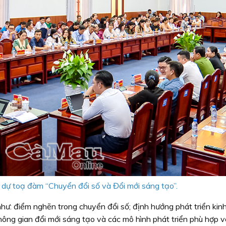
 dự toạ đàm “Chuyển đổi số và Đổi mới sáng tạo”.
ư: điểm nghẽn trong chuyển đổi số; định hướng phát triển kinh
hông gian đổi mới sáng tạo và các mô hình phát triển phù hợp v