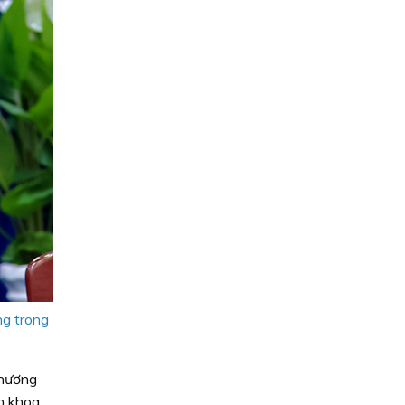
ng trong
phương
ển khoa