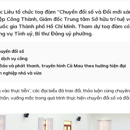
Liêu tổ chức toạ đàm “Chuyển đổi số và Đổi mới sá
ệp Công Thành, Giám đốc Trung tâm Sở hữu trí tuệ v
Quốc gia Thành phố Hồ Chí Minh. Tham dự toạ đàm c
ng vụ Tỉnh uỷ, Bí thư Đảng uỷ phường.
uyển đổi số
 dịch vụ công
Báo và phát thanh, truyền hình Cà Mau theo hướng hiện đại
h nghiệp nhỏ và vừa
vào thực tiễn”, các đại biểu đã trao đổi, thảo luận cùng chuyên
khăn, vướng mắc trong quá trình thực hiện chuyển đổi số và đổi