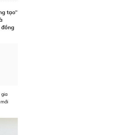
ng tạo”
à
ó đồng
 gia
 mới