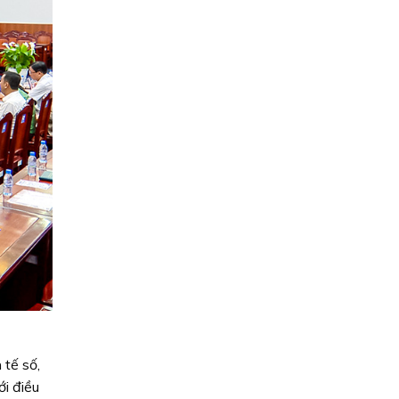
 tế số,
ới điều