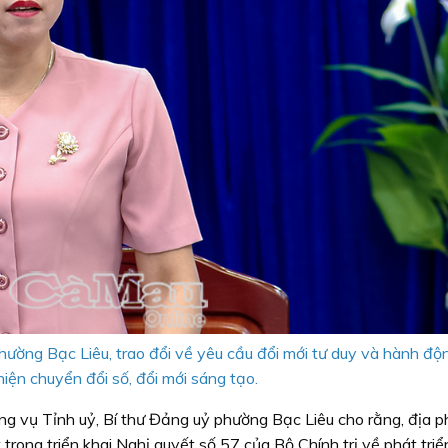
hường Bạc Liêu, trao đổi về yêu cầu đổi mới tư duy và hành độ
hiện chuyển đổi số, đổi mới sáng tạo.
ng vụ Tỉnh uỷ, Bí thư Đảng uỷ phường Bạc Liêu cho rằng, địa 
rong triển khai Nghị quyết số 57 của Bộ Chính trị về phát tri