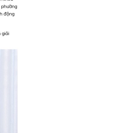
ỷ phường
nh động
 giải