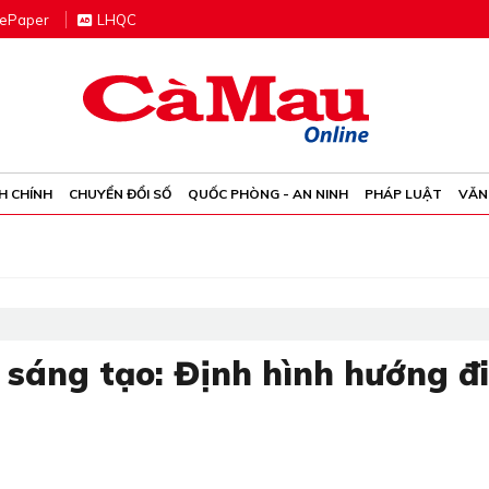
e
P
aper
LHQC
H CHÍNH
CHUYỂN ĐỔI SỐ
QUỐC PHÒNG - AN NINH
PHÁP LUẬT
VĂN
 sáng tạo: Định hình hướng đi