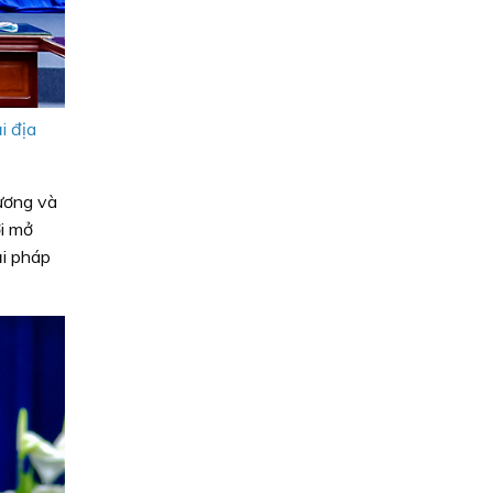
i địa
ương và
ợi mở
ải pháp