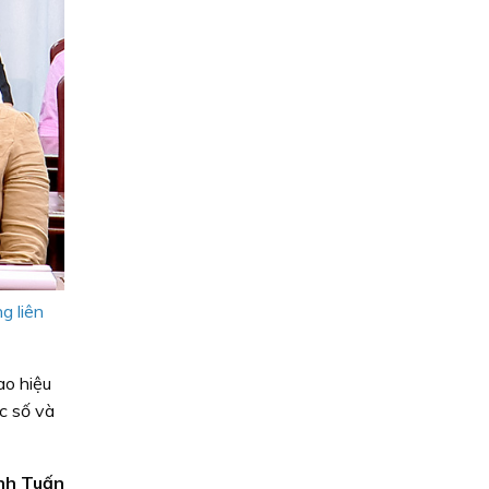
g liên
ao hiệu
c số và
nh Tuấn