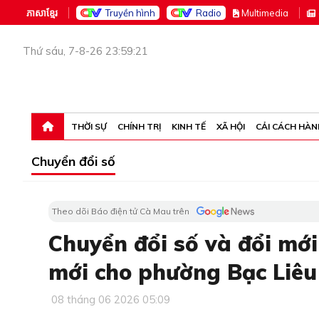
ភាសាខ្មែរ
Truyền hình
Radio
M
ultimedia
Thứ sáu, 7-8-26 23:59:21
THỜI SỰ
CHÍNH TRỊ
KINH TẾ
XÃ HỘI
CẢI CÁCH HÀN
Chuyển đổi số
Theo dõi Báo điện tử Cà Mau trên
Chuyển đổi số và đổi mới
mới cho phường Bạc Liêu
08 tháng 06 2026 05:09