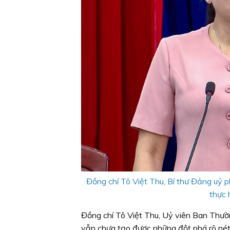
Đồng chí Tô Việt Thu, Bí thư Đảng uỷ p
thực 
Đồng chí Tô Việt Thu, Uỷ viên Ban Thườ
vẫn chưa tạo được những đột phá rõ nét t