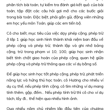
phân tích bài toán, tự kiểm tra đánh giá kết quả của bài
toán, tập đặt các câu hỏi gợi mở cho các bước giải
trong bài toán. Ðặc biệt, phải gần gũi, động viên những
em học yếu môn Toán, giúp các em tiến bộ.
Cô cho biết, mục tiêu của việc dạy phép cộng, phép trừ
ở lớp 1 giúp học sinh hình thành khái niệm ban đầu về
phép cộng và phép trừ, thành lập và ghi nhớ bảng
cộng, trừ trong phạm vi 10, 100, giúp học sinh nhận
biết tính chất giao hoán của phép cộng, quan hệ giữa
phép cộng và phép trừ thông qua các ví dụ bằng số.
Ðể giúp học sinh học tốt phép cộng, phép trừ, phát triển
năng lực và hứng thú học toán, cô Hương cho nhiều ví
dụ cụ thể, nếu phép tính cộng, cô tìm những ví dụ mang
tính thêm, gộp, đếm... Nếu phép tính trừ thì cô cho ví dụ
tách, lấy đi... thể hiện qua nhiều hình ảnh.
Qua nhiều năm chủ nhiệm lớp đầu tiên của chương