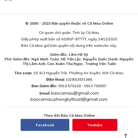
© 2005 - 2023 Bản quyền thuộc về Cà Mau Online
Cơ quan chủ quản: Tỉnh ủy Cà Mau
Giấy phép xuất bản số 620/GP-BTTTT, ngày 24/12/2020
Báo Cà Mau giữ bản quyền nội dung trên website này.
Giám đốc: Lâm Hồ Sỹ
Phó Giám đốc: Ngô Minh Toàn, Hồ Tấn Lộc, Nguyễn Quốc Danh, Nguyễn
Thị Lâm Anh, Cao Xuân Thu Ngọc, Trương Văn Tuấn
Tòa soạn:
Số 413 Nguyễn Trãi, Phường An Xuyên, tỉnh Cà Mau.
Điện thoại:
(0290)3831066
Ban Giám đốc:
0918.575228 - 0913.780557
baocamau@gmail.com
Email:
baocamau.phongkythuat@gmail.com
Theo dõi Báo Cà Mau Online
Facebook
Youtube