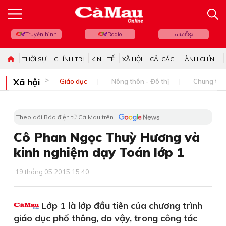
Truyền hình
Radio
ភាសាខ្មែរ
THỜI SỰ
CHÍNH TRỊ
KINH TẾ
XÃ HỘI
CẢI CÁCH HÀNH CHÍNH
Xã hội
Giáo dục
Nông thôn - Đô thị
Chung tay 
Theo dõi Báo điện tử Cà Mau trên
Cô Phan Ngọc Thuỳ Hương và
kinh nghiệm dạy Toán lớp 1
19 tháng 05 2015 15:40
Lớp 1 là lớp đầu tiên của chương trình
giáo dục phổ thông, do vậy, trong công tác