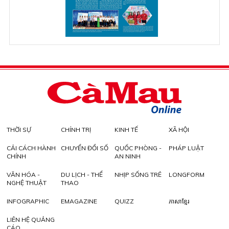
THỜI SỰ
CHÍNH TRỊ
KINH TẾ
XÃ HỘI
CẢI CÁCH HÀNH
CHUYỂN ĐỔI SỐ
QUỐC PHÒNG -
PHÁP LUẬT
CHÍNH
AN NINH
VĂN HÓA -
DU LỊCH - THỂ
NHỊP SỐNG TRẺ
LONGFORM
NGHỆ THUẬT
THAO
INFOGRAPHIC
EMAGAZINE
QUIZZ
ភាសាខ្មែរ
LIÊN HỆ QUẢNG
CÁO