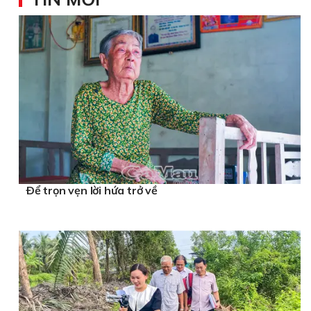
Ðể trọn vẹn lời hứa trở về