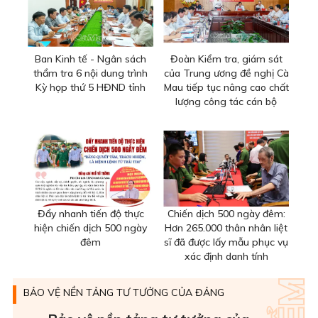
Ban Kinh tế - Ngân sách
Đoàn Kiểm tra, giám sát
thẩm tra 6 nội dung trình
của Trung ương đề nghị Cà
Kỳ họp thứ 5 HĐND tỉnh
Mau tiếp tục nâng cao chất
lượng công tác cán bộ
Đẩy nhanh tiến độ thực
Chiến dịch 500 ngày đêm:
hiện chiến dịch 500 ngày
Hơn 265.000 thân nhân liệt
đêm
sĩ đã được lấy mẫu phục vụ
xác định danh tính
BẢO VỆ NỀN TẢNG TƯ TƯỞNG CỦA ĐẢNG