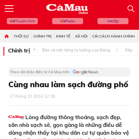
Truyền hình
Radio
ភាសាខ្មែរ
THỜI SỰ
CHÍNH TRỊ
KINH TẾ
XÃ HỘI
CẢI CÁCH HÀNH CHÍNH
Chính trị
Bảo vệ nền tảng tư tưởng của Đảng
Xây dự
Theo dõi Báo điện tử Cà Mau trên
Cùng nhau làm sạch đường phố
17 tháng 10 2016 12:38
Lòng đường thông thoáng, sạch đẹp,
sân nhà sạch sẽ, gọn gàng là những điều dễ
dàng nhận thấy tại khu dân cư tự quản bảo vệ