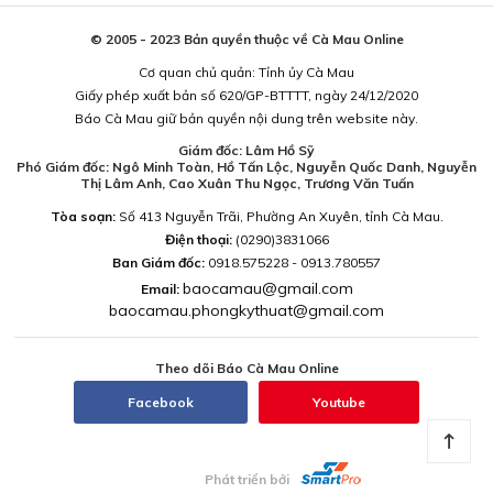
© 2005 - 2023 Bản quyền thuộc về Cà Mau Online
Cơ quan chủ quản: Tỉnh ủy Cà Mau
Giấy phép xuất bản số 620/GP-BTTTT, ngày 24/12/2020
Báo Cà Mau giữ bản quyền nội dung trên website này.
Giám đốc: Lâm Hồ Sỹ
Phó Giám đốc: Ngô Minh Toàn, Hồ Tấn Lộc, Nguyễn Quốc Danh, Nguyễn
Thị Lâm Anh, Cao Xuân Thu Ngọc, Trương Văn Tuấn
Tòa soạn:
Số 413 Nguyễn Trãi, Phường An Xuyên, tỉnh Cà Mau.
Điện thoại:
(0290)3831066
Ban Giám đốc:
0918.575228 - 0913.780557
baocamau@gmail.com
Email:
baocamau.phongkythuat@gmail.com
Theo dõi Báo Cà Mau Online
Facebook
Youtube
Phát triển bởi