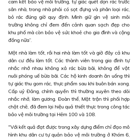
cam kết bảo vệ môi trường, tự giác quét dọn rác trước
sân nhà, trong nhà phải có sọt đựng và phân loại rác,
bỏ rác đúng giờ quy định. Mình giữ gìn vệ sinh môi
trường không chỉ đem đến cảnh quan sạch đẹp cho
khu phố mà còn bảo vệ sức khoẻ cho gia đình và cộng
đồng nữa”.
Một nhà làm tốt, rồi hai nhà làm tốt và giờ đây cả khu
dân cư đều làm tốt. Các thành viên trong gia đình tự
nhắc nhở nhau không xả rác bừa bãi, không để vật
nuôi phóng uế bừa bãi. Các hộ kinh doanh ăn uống thì
tự giác thu gom rác, thực phẩm sau khi buôn bán xong.
Cấp uỷ Ðảng, chính quyền thì thường xuyên theo dõi
nhắc nhở, làm gương. Ðoàn thể, Mặt trận thì phối hợp
chặt chẽ, đã đem lại hiệu quả thiết thực trong công tác
bảo vệ môi trường tại Hẻm 100 và 108.
"Với kết quả đạt được trong xây dựng điểm chỉ đạo mô
hình khu dân cư tự quản bảo vệ môi trường ở Khóm 6,