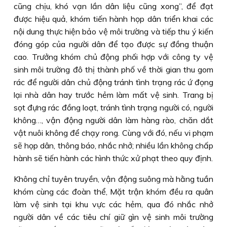
cũng chịu, khó vạn lần dân liệu cũng xong”, để đạt
được hiệu quả, khóm tiến hành họp dân triển khai các
nội dung thực hiện bảo vệ môi trường và tiếp thu ý kiến
đóng góp của người dân để tạo được sự đồng thuận
cao. Trưởng khóm chủ động phối hợp với công ty vệ
sinh môi trường đô thị thành phố về thời gian thu gom
rác để người dân chủ động tránh tình trạng rác ứ đọng
lại nhà dân hay trước hẻm làm mất vệ sinh. Trang bị
sọt đựng rác đồng loạt, tránh tình trạng người có, người
không…, vận động người dân làm hàng rào, chăn dắt
vật nuôi không để chạy rong. Cùng với đó, nếu vi phạm
sẽ họp dân, thông báo, nhắc nhở; nhiều lần không chấp
hành sẽ tiến hành các hình thức xử phạt theo quy định.
Không chỉ tuyên truyền, vận động suông mà hằng tuần
khóm cùng các đoàn thể, Mặt trận khóm đều ra quân
làm vệ sinh tại khu vực các hẻm, qua đó nhắc nhở
người dân về các tiêu chí giữ gìn vệ sinh môi trường