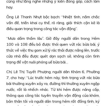
cũng như lắng nghe những ý kiến đóng góp, cách làm
hay.
Ông Lê Thanh Nhựt bộc bạch: “Nhiệt tình, nắm chắc
vấn đề, triển khai cụ thể, rõ ràng, giải thích cặn kẽ là
điều quan trọng trong công tác vận động”.
“Mưa dầm thấm lâu”. Giờ đây người dân trong Hẻm
100 và 108 đều bỏ được thói quen vứt rác bừa bãi, ý
thức về việc thu gom xử lý rác thải được nâng lên, trước
cửa nhà đều được quét dọn sạch sẽ, không còn tình
trạng để vật nuôi phóng uế bừa bãi…
Chị Lê Thị Tuyết Phượng, người dân Khóm 6, Phường
7, cho hay: “Lúc trước hẻm này, tình trạng vứt rác bừa
bãi thường xuyên xảy ra, đường thì thường xuyên ngập
nước, rất là nhếch nhác. Từ khi hẻm được nâng cấp,
thông qua công tác tuyên truyền vận động của khóm,
bản thân tôi và người dân trong hẻm rất đồng tình, ký