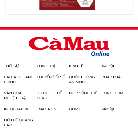
THỜI SỰ
CHÍNH TRỊ
KINH TẾ
XÃ HỘI
CẢI CÁCH HÀNH
CHUYỂN ĐỔI SỐ
QUỐC PHÒNG -
PHÁP LUẬT
CHÍNH
AN NINH
VĂN HÓA -
DU LỊCH - THỂ
NHỊP SỐNG TRẺ
LONGFORM
NGHỆ THUẬT
THAO
INFOGRAPHIC
EMAGAZINE
QUIZZ
ភាសាខ្មែរ
LIÊN HỆ QUẢNG
CÁO