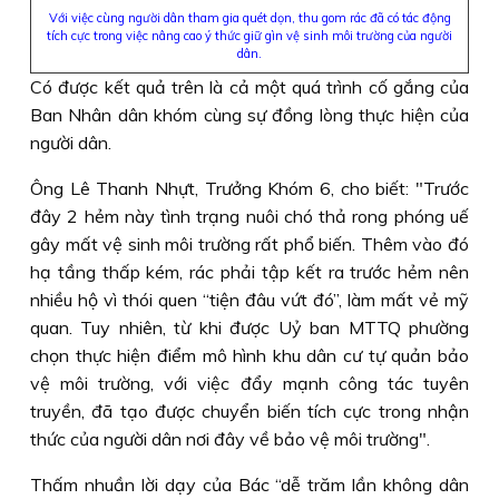
Với việc cùng người dân tham gia quét dọn, thu gom rác đã có tác động
tích cực trong việc nâng cao ý thức giữ gìn vệ sinh môi trường của người
dân.
Có được kết quả trên là cả một quá trình cố gắng của
Ban Nhân dân khóm cùng sự đồng lòng thực hiện của
người dân.
Ông Lê Thanh Nhựt, Trưởng Khóm 6, cho biết: "Trước
đây 2 hẻm này tình trạng nuôi chó thả rong phóng uế
gây mất vệ sinh môi trường rất phổ biến. Thêm vào đó
hạ tầng thấp kém, rác phải tập kết ra trước hẻm nên
nhiều hộ vì thói quen “tiện đâu vứt đó”, làm mất vẻ mỹ
quan. Tuy nhiên, từ khi được Uỷ ban MTTQ phường
chọn thực hiện điểm mô hình khu dân cư tự quản bảo
vệ môi trường, với việc đẩy mạnh công tác tuyên
truyền, đã tạo được chuyển biến tích cực trong nhận
thức của người dân nơi đây về bảo vệ môi trường".
Thấm nhuần lời dạy của Bác “dễ trăm lần không dân