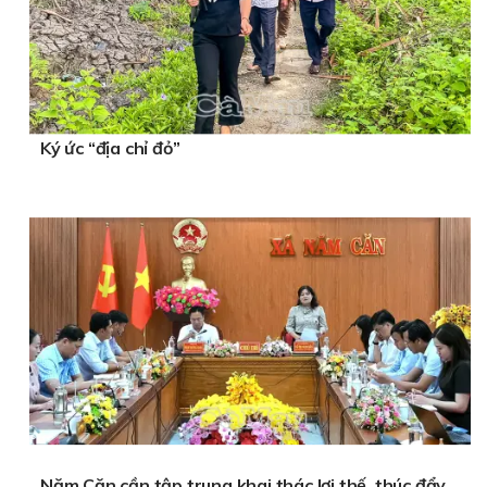
Ký ức “địa chỉ đỏ”
Năm Căn cần tập trung khai thác lợi thế, thúc đẩy