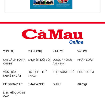
THỜI SỰ
CHÍNH TRỊ
KINH TẾ
XÃ HỘI
CẢI CÁCH HÀNH
CHUYỂN ĐỔI SỐ
QUỐC PHÒNG -
PHÁP LUẬT
CHÍNH
AN NINH
VĂN HÓA -
DU LỊCH - THỂ
NHỊP SỐNG TRẺ
LONGFORM
NGHỆ THUẬT
THAO
INFOGRAPHIC
EMAGAZINE
QUIZZ
ភាសាខ្មែរ
LIÊN HỆ QUẢNG
CÁO