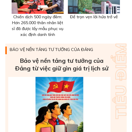
Chiến dịch 500 ngày đêm:
Ðể trọn vẹn lời hứa trở về
Hơn 265.000 thân nhân liệt
sĩ đã được lấy mẫu phục vụ
xác định danh tính
BẢO VỆ NỀN TẢNG TƯ TƯỞNG CỦA ĐẢNG
Bảo vệ nền tảng tư tưởng của
Ðảng từ việc giữ gìn giá trị lịch sử