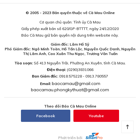
© 2005 - 2023 Bản quyền thuộc về Cà Mau Online
Cơ quan chủ quản: Tỉnh ủy Cà Mau
Giấy phép xuất bản số 620/GP-BTTTT, ngày 24/12/2020
Báo Cà Mau giữ bản quyền nội dung trên website này.
Giám đốc: Lâm Hồ Sỹ
Phó Giám đốc: Ngô Minh Toàn, Hồ Tấn Lộc, Nguyễn Quốc Danh, Nguyễn
Thị Lâm Anh, Cao Xuân Thu Ngọc, Trương Văn Tuấn
Tòa soạn:
Số 413 Nguyễn Trãi, Phường An Xuyên, tỉnh Cà Mau.
Điện thoại:
(0290)3831066
Ban Giám đốc:
0918.575228 - 0913.780557
baocamau@gmail.com
Email:
baocamau.phongkythuat@gmail.com
Theo dõi Báo Cà Mau Online
Facebook
Youtube
Phát triển bởi