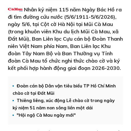
Nhân kỷ niệm 115 năm Ngày Bác Hồ ra
đi tìm đường cứu nước (5/6/1911-5/6/2026),
ngày 5/6, tại Cột cờ Hà Nội tại Mũi Cà Mau
(trong khuôn viên Khu du lịch Mũi Cà Mau, xã
Đất Mũi), Ban Liên lạc Cựu cán bộ Đoàn Thanh
niên Việt Nam phía Nam, Ban Liên lạc Khu
đoàn Tây Nam Bộ và Ban Thường vụ Tỉnh
đoàn Cà Mau tổ chức nghi thức chào cờ và ký
kết phối hợp hành động giai đoạn 2026-2030.
Đoàn cán bộ Dân vận tiêu biểu TP Hồ Chí Minh
chào cờ tại Đất Mũi
Thiêng liêng, xúc động Lễ chào cờ trong ngày
kỷ niệm 51 năm non sông liền một dải
"Hội ngộ Cà Mau ngày mới"