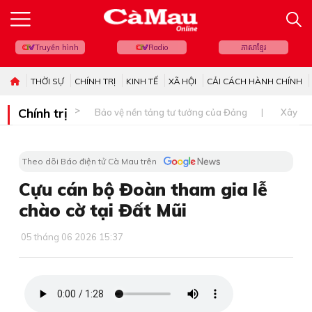
Truyền hình
Radio
ភាសាខ្មែរ
THỜI SỰ
CHÍNH TRỊ
KINH TẾ
XÃ HỘI
CẢI CÁCH HÀNH CHÍNH
Chính trị
Bảo vệ nền tảng tư tưởng của Đảng
Xây dự
Theo dõi Báo điện tử Cà Mau trên
Cựu cán bộ Đoàn tham gia lễ
chào cờ tại Đất Mũi
05 tháng 06 2026 15:37