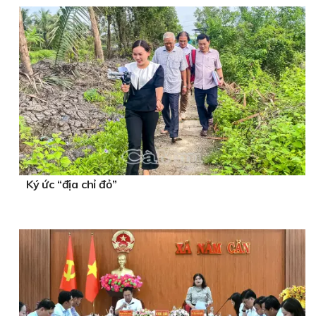
Ký ức “địa chỉ đỏ”