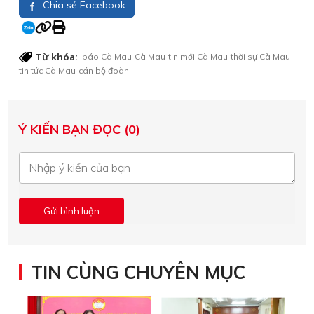
Chia sẻ Facebook
Từ khóa:
báo Cà Mau
Cà Mau
tin mới Cà Mau
thời sự Cà Mau
tin tức Cà Mau
cán bộ đoàn
Ý KIẾN BẠN ĐỌC (0)
TIN CÙNG CHUYÊN MỤC