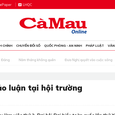
e
P
aper
LHQC
H CHÍNH
CHUYỂN ĐỔI SỐ
QUỐC PHÒNG - AN NINH
PHÁP LUẬT
VĂN
g Đảng
Năm tháng không quên
Đưa Nghị quyết vào cuộc sống
o luận tại hội trường