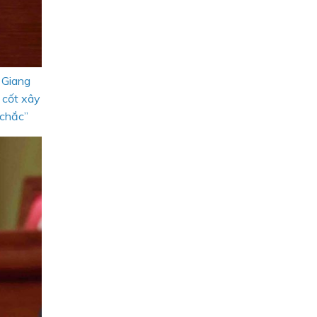
 Giang
 cốt xây
 chắc”