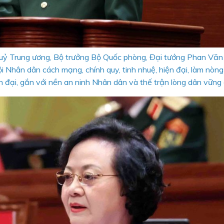
n uỷ Trung ương, Bộ trưởng Bộ Quốc phòng, Đại tướng Phan Văn
 Nhân dân cách mạng, chính quy, tinh nhuệ, hiện đại, làm nòng
đại, gắn với nền an ninh Nhân dân và thế trận lòng dân vững