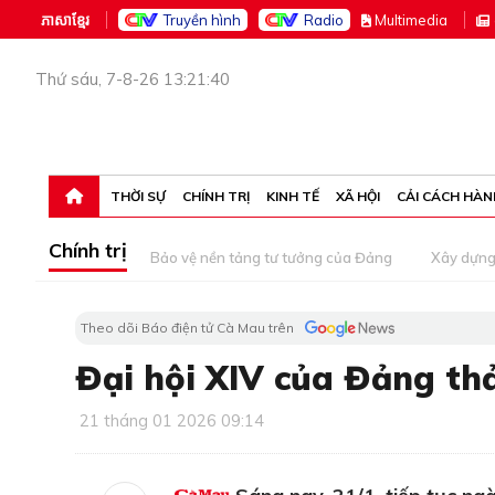
ភាសាខ្មែរ
Truyền hình
Radio
M
ultimedia
Thứ sáu, 7-8-26 13:21:40
THỜI SỰ
CHÍNH TRỊ
KINH TẾ
XÃ HỘI
CẢI CÁCH HÀN
Chính trị
Bảo vệ nền tảng tư tưởng của Đảng
Xây dựn
Theo dõi Báo điện tử Cà Mau trên
Đại hội XIV của Đảng thả
21 tháng 01 2026 09:14