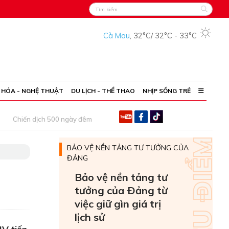
Cà Mau
,
32°C
/
32°C
-
33°C
 HÓA - NGHỆ THUẬT
DU LỊCH - THỂ THAO
NHỊP SỐNG TRẺ
Chiến dịch 500 ngày đêm
BẢO VỆ NỀN TẢNG TƯ TƯỞNG CỦA
ĐẢNG
Bảo vệ nền tảng tư
tưởng của Ðảng từ
việc giữ gìn giá trị
lịch sử