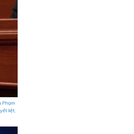
hủ Phạm
ết liệt,