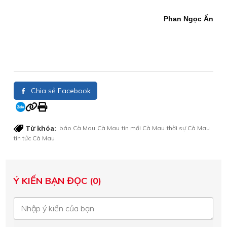
Phan Ngọc Ẩn
Chia sẻ Facebook
Từ khóa:
báo Cà Mau
Cà Mau
tin mới Cà Mau
thời sự Cà Mau
tin tức Cà Mau
Ý KIẾN BẠN ĐỌC (0)