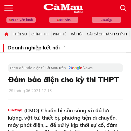
Truyền hình
Radio
ភាសាខ្មែរ
THỜI SỰ
CHÍNH TRỊ
KINH TẾ
XÃ HỘI
CẢI CÁCH HÀNH CHÍNH
Doanh nghiệp kết nối
Theo dõi Báo điện tử Cà Mau trên
Ðảm bảo điện cho kỳ thi THPT
29 tháng 06 2021 17:13
(CMO) Chuẩn bị sẵn sàng và đủ lực
lượng, vật tư, thiết bị, phương tiện di chuyển,
máy phát điện,… để xử lý kịp thời sự cố, đảm