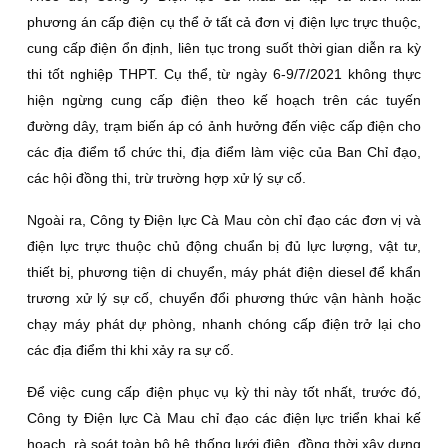
phương án cấp điện cụ thể ở tất cả đơn vị điện lực trực thuộc,
cung cấp điện ổn định, liên tục trong suốt thời gian diễn ra kỳ
thi tốt nghiệp THPT. Cụ thể, từ ngày 6-9/7/2021 không thực
hiện ngừng cung cấp điện theo kế hoạch trên các tuyến
đường dây, trạm biến áp có ảnh hưởng đến việc cấp điện cho
các địa điểm tổ chức thi, địa điểm làm việc của Ban Chỉ đạo,
các hội đồng thi, trừ trường hợp xử lý sự cố.
Ngoài ra, Công ty Ðiện lực Cà Mau còn chỉ đạo các đơn vị và
điện lực trực thuộc chủ động chuẩn bị đủ lực lượng, vật tư,
thiết bị, phương tiện di chuyển, máy phát điện diesel để khẩn
trương xử lý sự cố, chuyển đổi phương thức vận hành hoặc
chạy máy phát dự phòng, nhanh chóng cấp điện trở lại cho
các địa điểm thi khi xảy ra sự cố.
Ðể việc cung cấp điện phục vụ kỳ thi này tốt nhất, trước đó,
Công ty Ðiện lực Cà Mau chỉ đạo các điện lực triển khai kế
hoạch, rà soát toàn bộ hệ thống lưới điện, đồng thời xây dựng