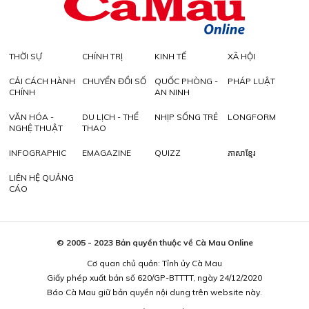
THỜI SỰ
CHÍNH TRỊ
KINH TẾ
XÃ HỘI
CẢI CÁCH HÀNH
CHUYỂN ĐỔI SỐ
QUỐC PHÒNG -
PHÁP LUẬT
CHÍNH
AN NINH
VĂN HÓA -
DU LỊCH - THỂ
NHỊP SỐNG TRẺ
LONGFORM
NGHỆ THUẬT
THAO
INFOGRAPHIC
EMAGAZINE
QUIZZ
ភាសាខ្មែរ
LIÊN HỆ QUẢNG
CÁO
© 2005 - 2023 Bản quyền thuộc về Cà Mau Online
Cơ quan chủ quản: Tỉnh ủy Cà Mau
Giấy phép xuất bản số 620/GP-BTTTT, ngày 24/12/2020
Báo Cà Mau giữ bản quyền nội dung trên website này.