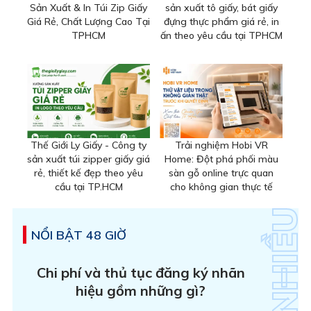
Sản Xuất & In Túi Zip Giấy
sản xuất tô giấy, bát giấy
Giá Rẻ, Chất Lượng Cao Tại
đựng thực phẩm giá rẻ, in
TPHCM
ấn theo yêu cầu tại TPHCM
Thế Giới Ly Giấy - Công ty
Trải nghiệm Hobi VR
sản xuất túi zipper giấy giá
Home: Đột phá phối màu
rẻ, thiết kế đẹp theo yêu
sàn gỗ online trực quan
cầu tại TP.HCM
cho không gian thực tế
NỔI BẬT 48 GIỜ
Chi phí và thủ tục đăng ký nhãn
hiệu gồm những gì?