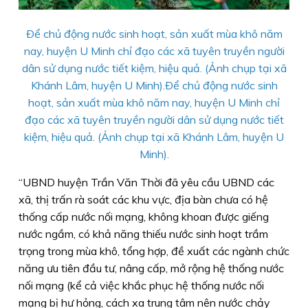
Ðể chủ động nước sinh hoạt, sản xuất mùa khô năm
nay, huyện U Minh chỉ đạo các xã tuyên truyền người
dân sử dụng nước tiết kiệm, hiệu quả. (Ảnh chụp tại xã
Khánh Lâm, huyện U Minh).Ðể chủ động nước sinh
hoạt, sản xuất mùa khô năm nay, huyện U Minh chỉ
đạo các xã tuyên truyền người dân sử dụng nước tiết
kiệm, hiệu quả. (Ảnh chụp tại xã Khánh Lâm, huyện U
Minh).
“UBND huyện Trần Văn Thời đã yêu cầu UBND các
xã, thị trấn rà soát các khu vực, địa bàn chưa có hệ
thống cấp nước nối mạng, không khoan được giếng
nước ngầm, có khả năng thiếu nước sinh hoạt trầm
trọng trong mùa khô, tổng hợp, đề xuất các ngành chức
năng ưu tiên đầu tư, nâng cấp, mở rộng hệ thống nước
nối mạng (kể cả việc khắc phục hệ thống nước nối
mạng bị hư hỏng, cách xa trung tâm nên nước chảy