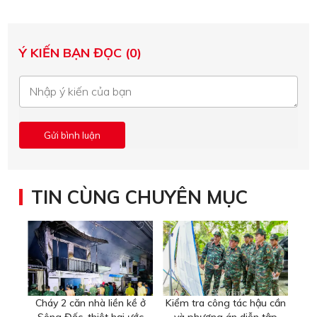
Ý KIẾN BẠN ĐỌC (0)
TIN CÙNG CHUYÊN MỤC
Cháy 2 căn nhà liền kề ở
Kiểm tra công tác hậu cần