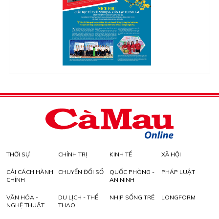
THỜI SỰ
CHÍNH TRỊ
KINH TẾ
XÃ HỘI
CẢI CÁCH HÀNH
CHUYỂN ĐỔI SỐ
QUỐC PHÒNG -
PHÁP LUẬT
CHÍNH
AN NINH
VĂN HÓA -
DU LỊCH - THỂ
NHỊP SỐNG TRẺ
LONGFORM
NGHỆ THUẬT
THAO