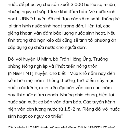
nước để phục vụ cho sản xuất 3.000 ha lúa sạ muộn,
nhưng nguy cơ sắp tới sẽ khó đảm bảo. Về nước sinh
hoạt, UBND huyện đã chỉ đạo các xã rà soát, thống kê
lại tình hình nước sinh hoạt trong dân. Hiện tại, các
giếng khoan vẫn đảm bảo lượng nước sinh hoạt. Nếu
tình trạng khô hạn kéo dài cũng sẽ tính tới phương án
cấp dụng cụ chứa nước cho người dân”.
Ðối với huyện U Minh, bà Trần Hồng Ửng, Trưởng
phòng Nông nghiệp và Phát triển nông thôn
(NN&PTNT) huyện, cho biết: “Mùa khô năm nay đến
sớm hơn mọi năm. Thông thường, thời điểm này mực
nước các kênh, rạch trên địa bàn vẫn còn cao, năm
nay thì nước giảm nhanh. Nhưng nhìn chung, hiện tại
nước sản xuất cơ bản vẫn đảm bảo. Các tuyến kênh
hiện vẫn còn lượng nước từ 1,5-2 m. Riêng đối với nước
sinh hoạt có nguy cơ thiếu”.
Chủ tịch UBND tỉnh cũng chỉ đạo Sở NN&PTNT chủ