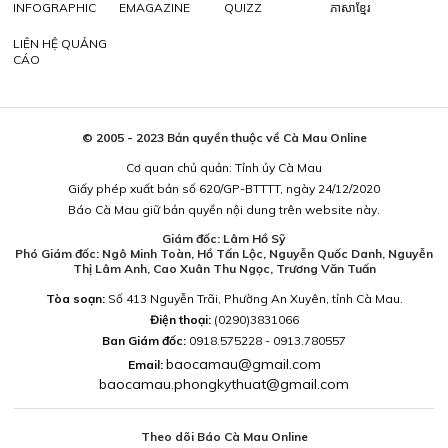
INFOGRAPHIC
EMAGAZINE
QUIZZ
ភាសាខ្មែរ
LIÊN HỆ QUẢNG
CÁO
© 2005 - 2023 Bản quyền thuộc về Cà Mau Online
Cơ quan chủ quản: Tỉnh ủy Cà Mau
Giấy phép xuất bản số 620/GP-BTTTT, ngày 24/12/2020
Báo Cà Mau giữ bản quyền nội dung trên website này.
Giám đốc: Lâm Hồ Sỹ
Phó Giám đốc: Ngô Minh Toàn, Hồ Tấn Lộc, Nguyễn Quốc Danh, Nguyễn
Thị Lâm Anh, Cao Xuân Thu Ngọc, Trương Văn Tuấn
Tòa soạn:
Số 413 Nguyễn Trãi, Phường An Xuyên, tỉnh Cà Mau.
Điện thoại:
(0290)3831066
Ban Giám đốc:
0918.575228 - 0913.780557
baocamau@gmail.com
Email:
baocamau.phongkythuat@gmail.com
Theo dõi Báo Cà Mau Online