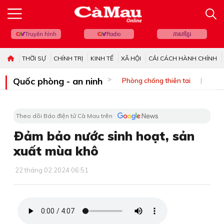
Truyền hình
Radio
ភាសាខ្មែរ
THỜI SỰ
CHÍNH TRỊ
KINH TẾ
XÃ HỘI
CẢI CÁCH HÀNH CHÍNH
Quốc phòng - an ninh
Phòng chống thiên tai
Bi
Theo dõi Báo điện tử Cà Mau trên
Ðảm bảo nước sinh hoạt, sản
xuất mùa khô
22 tháng 02 2024 06:51