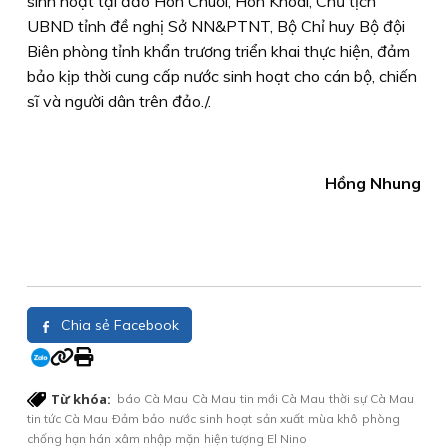
sinh hoạt tại đảo Hòn Chuối, Hòn Khoai, Chủ tịch
UBND tỉnh đề nghị Sở NN&PTNT, Bộ Chỉ huy Bộ đội
Biên phòng tỉnh khẩn trương triển khai thực hiện, đảm
bảo kịp thời cung cấp nước sinh hoạt cho cán bộ, chiến
sĩ và người dân trên đảo./.
Hồng Nhung
Chia sẻ Facebook
Từ khóa:
báo Cà Mau
Cà Mau
tin mới Cà Mau
thời sự Cà Mau
tin tức Cà Mau
Ðảm bảo
nước sinh hoạt
sản xuất
mùa khô
phòng
chống hạn hán
xâm nhập mặn
hiện tượng El Nino