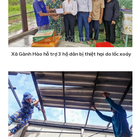
Xã Gành Hào hỗ trợ 3 hộ dân bị thiệt hại do lốc xoáy