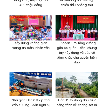
Sông Đốc, thiệt hại ước
và phương án diễn tập
400 triệu đồng
chiến đấu phòng thủ
Xây dựng không gian
Lữ đoàn 175 tăng cường
mạng an toàn, nhân văn
gắn bó quân - dân, chung
tay xây dựng và bảo vệ
vững chắc chủ quyền biển,
đảo
Nhà giàn DK1/10 kịp thời
Gần 19 tỷ đồng đầu tư 7
cấp cứu ngư dân nghi bị
công trình kè chống sạt lở