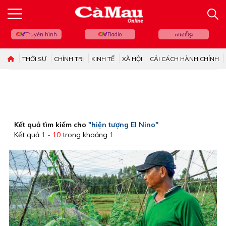
Truyền hình
Radio
ភាសាខ្មែរ
THỜI SỰ
CHÍNH TRỊ
KINH TẾ
XÃ HỘI
CẢI CÁCH HÀNH CHÍNH
Kết quả tìm kiếm cho
"hiện tượng El Nino"
Kết quả
1 - 10
trong khoảng
1