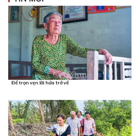
Ðể trọn vẹn lời hứa trở về