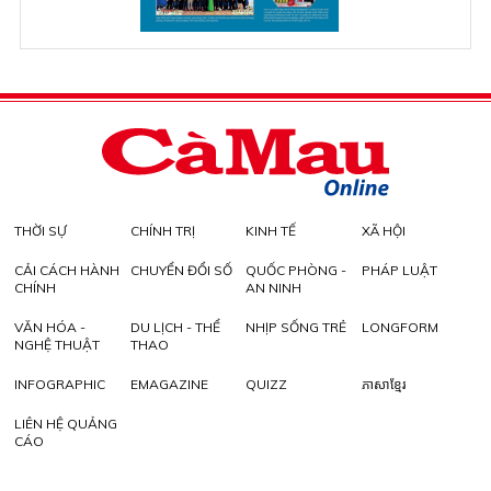
THỜI SỰ
CHÍNH TRỊ
KINH TẾ
XÃ HỘI
CẢI CÁCH HÀNH
CHUYỂN ĐỔI SỐ
QUỐC PHÒNG -
PHÁP LUẬT
CHÍNH
AN NINH
VĂN HÓA -
DU LỊCH - THỂ
NHỊP SỐNG TRẺ
LONGFORM
NGHỆ THUẬT
THAO
INFOGRAPHIC
EMAGAZINE
QUIZZ
ភាសាខ្មែរ
LIÊN HỆ QUẢNG
CÁO