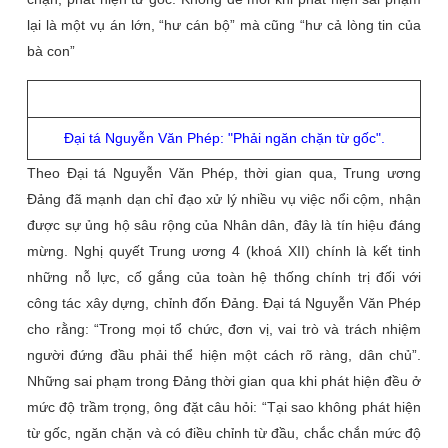
lại là một vụ án lớn, “hư cán bộ” mà cũng “hư cả lòng tin của
bà con”
Đại tá Nguyễn Văn Phép: "Phải ngăn chặn từ gốc".
Theo Đại tá Nguyễn Văn Phép, thời gian qua, Trung ương
Đảng đã mạnh dạn chỉ đạo xử lý nhiều vụ việc nổi cộm, nhận
được sự ủng hộ sâu rộng của Nhân dân, đây là tín hiệu đáng
mừng. Nghị quyết Trung ương 4 (khoá XII) chính là kết tinh
những nỗ lực, cố gắng của toàn hệ thống chính trị đối với
công tác xây dựng, chỉnh đốn Đảng. Đại tá Nguyễn Văn Phép
cho rằng: “Trong mọi tổ chức, đơn vị, vai trò và trách nhiệm
người đứng đầu phải thể hiện một cách rõ ràng, dân chủ”.
Những sai phạm trong Đảng thời gian qua khi phát hiện đều ở
mức độ trầm trọng, ông đặt câu hỏi: “Tại sao không phát hiện
từ gốc, ngăn chặn và có điều chỉnh từ đầu, chắc chắn mức độ