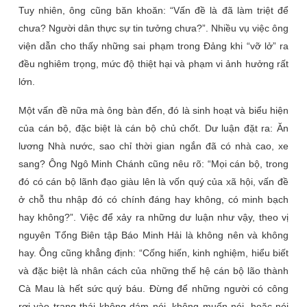
Tuy nhiên, ông cũng băn khoăn: “Vấn đề là đã làm triệt để
chưa? Người dân thực sự tin tưởng chưa?”. Nhiều vụ việc ông
viện dẫn cho thấy những sai phạm trong Đảng khi “vỡ lở” ra
đều nghiêm trọng, mức độ thiệt hại và phạm vi ảnh hưởng rất
lớn.
Một vấn đề nữa mà ông bàn đến, đó là sinh hoạt và biểu hiện
của cán bộ, đặc biệt là cán bộ chủ chốt. Dư luận đặt ra: Ăn
lương Nhà nước, sao chỉ thời gian ngắn đã có nhà cao, xe
sang? Ông Ngô Minh Chánh cũng nêu rõ: “Mọi cán bộ, trong
đó có cán bộ lãnh đạo giàu lên là vốn quý của xã hội, vấn đề
ở chỗ thu nhập đó có chính đáng hay không, có minh bạch
hay không?”. Việc để xảy ra những dư luận như vậy, theo vị
nguyên Tổng Biên tập Báo Minh Hải là không nên và không
hay. Ông cũng khẳng định: “Cống hiến, kinh nghiệm, hiểu biết
và đặc biệt là nhân cách của những thế hệ cán bộ lão thành
Cà Mau là hết sức quý báu. Đừng để những người có công
rơi vào trạng thái không dám nói, không muốn nói, hoặc nói