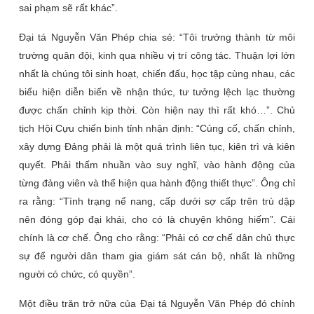
sai phạm sẽ rất khác”.
Đại tá Nguyễn Văn Phép chia sẻ: “Tôi trưởng thành từ môi
trường quân đội, kinh qua nhiều vị trí công tác. Thuận lợi lớn
nhất là chúng tôi sinh hoạt, chiến đấu, học tập cùng nhau, các
biểu hiện diễn biến về nhận thức, tư tưởng lệch lạc thường
được chấn chỉnh kịp thời. Còn hiện nay thì rất khó…”. Chủ
tịch Hội Cựu chiến binh tỉnh nhận định: “Củng cố, chấn chỉnh,
xây dựng Đảng phải là một quá trình liên tục, kiên trì và kiên
quyết. Phải thấm nhuần vào suy nghĩ, vào hành động của
từng đảng viên và thể hiện qua hành động thiết thực”. Ông chỉ
ra rằng: “Tình trạng nể nang, cấp dưới sợ cấp trên trù dập
nên đóng góp đại khái, cho có là chuyện không hiếm”. Cái
chính là cơ chế. Ông cho rằng: “Phải có cơ chế dân chủ thực
sự để người dân tham gia giám sát cán bộ, nhất là những
người có chức, có quyền”.
Một điều trăn trở nữa của Đại tá Nguyễn Văn Phép đó chính