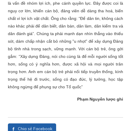
là vấn đề nhóm lợi ích, phe cánh quyền lực. Đây được coi là
nguy cơ lớn, khiến cán bộ, đảng viên dễ dàng tha hoá, biến
chất vì lợi ích vật chất. Ông cho rằng: “Để dân tin, không cách
nào khác phải để dân biết, dân bàn, dân làm, dân kiểm tra và
dân đánh giá”. Chúng ta phải mạnh dạn nhìn thẳng vào thiếu
sót, dám chấp nhận cắt bỏ những "u nhọt" để xây dựng Đảng
bộ tỉnh nhà trong sạch, vững mạnh. Với cán bộ trẻ, ông gởi
gắm: “Xây dựng Đảng, nói cho cùng là để mỗi người sống tốt
hơn, sống có ý nghĩa hơn, được xã hội và mọi người trân
trọng hơn. Anh em cán bộ trẻ phải nối tiếp truyền thống, kính
trọng thế hệ đi trước, sống có đạo đức, lý tưởng, học tập
không ngừng để phụng sự cho Tổ quốc”
Phạm Nguyên lược ghi
Chia sẻ Facebook