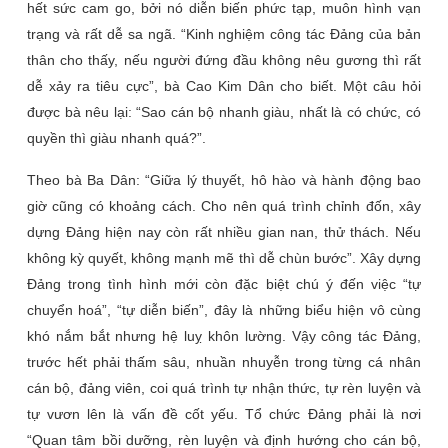
hết sức cam go, bởi nó diễn biến phức tạp, muôn hình vạn
trạng và rất dễ sa ngã. “Kinh nghiệm công tác Đảng của bản
thân cho thấy, nếu người đứng đầu không nêu gương thì rất
dễ xảy ra tiêu cực”, bà Cao Kim Dân cho biết. Một câu hỏi
được bà nêu lại: “Sao cán bộ nhanh giàu, nhất là có chức, có
quyền thì giàu nhanh quá?”.
Theo bà Ba Dân: “Giữa lý thuyết, hô hào và hành động bao
giờ cũng có khoảng cách. Cho nên quá trình chỉnh đốn, xây
dựng Đảng hiện nay còn rất nhiều gian nan, thử thách. Nếu
không kỳ quyết, không mạnh mẽ thì dễ chùn bước”. Xây dựng
Đảng trong tình hình mới còn đặc biệt chú ý đến việc “tự
chuyển hoá”, “tự diễn biến”, đây là những biểu hiện vô cùng
khó nắm bắt nhưng hệ luỵ khôn lường. Vậy công tác Đảng,
trước hết phải thấm sâu, nhuần nhuyễn trong từng cá nhân
cán bộ, đảng viên, coi quá trình tự nhận thức, tự rèn luyện và
tự vươn lên là vấn đề cốt yếu. Tổ chức Đảng phải là nơi
“Quan tâm bồi dưỡng, rèn luyện và định hướng cho cán bộ,