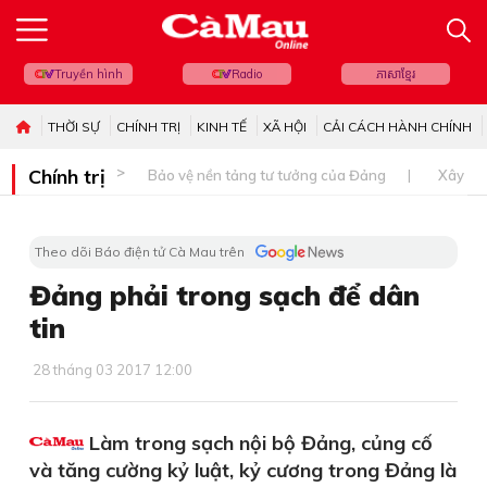
Truyền hình
Radio
ភាសាខ្មែរ
THỜI SỰ
CHÍNH TRỊ
KINH TẾ
XÃ HỘI
CẢI CÁCH HÀNH CHÍNH
Chính trị
Bảo vệ nền tảng tư tưởng của Đảng
Xây dự
Theo dõi Báo điện tử Cà Mau trên
Đảng phải trong sạch để dân
tin
28 tháng 03 2017 12:00
Làm trong sạch nội bộ Đảng, củng cố
và tăng cường kỷ luật, kỷ cương trong Đảng là