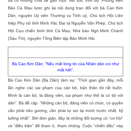
đã có những chia sẻ gan ruột, hết sức thời sự. Phóng viên
Báo Cà Mau lược ghi lại nội dung trao đổi với bà Cao Kim
Dân, nguyên Uỷ viên Thường vụ Tỉnh uỷ, Chủ tịch Hội Liên
hiệp Phụ nữ tỉnh Minh Hải; Đại tá Nguyễn Văn Phép, Chủ tịch
Hội Cựu chiến binh tỉnh Cà Mau; Nhà báo Ngô Minh Chánh
(Sáu Thi), nguyên Tổng Biên tập Báo Minh Hải.
Bà Cao Kim Dân: "Nếu mất lòng tin của Nhân dân coi như
mất hết".
Bà Cao Kim Dân (Ba Dân) tâm sự: “Thời gian gần đây, mỗi
lần nghe các sai phạm của cán bộ, bản thân tôi rất buồn.
Mình là cán bộ, là đảng viên, sai phạm như thế là có tội với
dân”. Bà đề cập: “Những cán bộ, đảng viên có chức, có quyền
cần phải nêu gương, cần phải tự soi lại mình trước nhất, kỹ
lưỡng nhất”. Bởi đơn giản, đây là những đối tượng có “cơ hội”
và “điều kiện” để tham ô, tham nhũng. Cuộc “chiến đấu” này