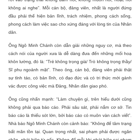
không ai nghe”. Mỗi cán bộ, đảng viên, nhất là người đứng
đầu phải thể hiện bản lĩnh, trách nhiệm, phong cách sống,
phong cách làm việc sao cho xứng đáng với lòng tin của Nhân
dân.
Ông Ngô Minh Chánh còn dẫn giải những nguy cơ, mà theo
cách nói của người xưa là dễ dàng đưa đến những mối hoạ
khôn lường, đó là: “Trẻ không trọng già/ Trò không trọng thầy/
Sĩ phu ngoảnh mặt”. Theo ông, cán bộ, đảng viên phải thật
sự tỉnh táo, có bản lĩnh, có đạo đức và có tri thức mới gánh
vác được công việc mà Đảng, Nhân dân giao phó.
Ông cũng nhấn mạnh: “Làm chuyện gì, trên hiểu dưới cũng
không phải qua báo cáo. Phải sâu sát, phải nắm cơ sở. Tin
báo cáo là thiếu sót lớn, bởi báo cáo có muôn vàn cách viết”.
Nhà báo Ngô Minh Chánh còn cảnh báo: “Không để tâm trạng
bất mãn tồn tại. Quan trọng nhất, sai phạm phải được ngăn
chặn, phát hiện từ gốc. Không để mỗi khi phát hiện sai phạm