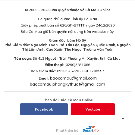
© 2005 - 2023 Bản quyền thuộc về Cà Mau Online
Cơ quan chủ quản: Tỉnh ủy Cà Mau
Giấy phép xuất bản số 620/GP-BTTTT, ngày 24/12/2020
Báo Cà Mau giữ bản quyền nội dung trên website này.
Giám đốc: Lâm Hồ Sỹ
Phó Giám đốc: Ngô Minh Toàn, Hồ Tấn Lộc, Nguyễn Quốc Danh, Nguyễn
Thị Lâm Anh, Cao Xuân Thu Ngọc, Trương Văn Tuấn
Tòa soạn:
Số 413 Nguyễn Trãi, Phường An Xuyên, tỉnh Cà Mau.
Điện thoại:
(0290)3831066
Ban Giám đốc:
0918.575228 - 0913.780557
baocamau@gmail.com
Email:
baocamau.phongkythuat@gmail.com
Theo dõi Báo Cà Mau Online
Facebook
Youtube
Phát triển bởi