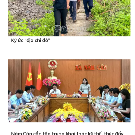
Ký ức “địa chỉ đỏ”
Năm Căn cần tập trung khai thác lợi thế, thúc đẩy