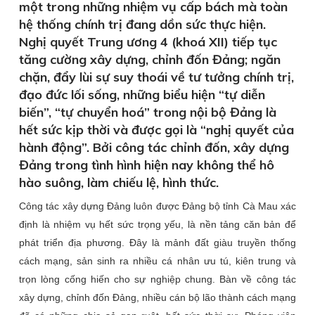
một trong những nhiệm vụ cấp bách mà toàn
hệ thống chính trị đang dồn sức thực hiện.
Nghị quyết Trung ương 4 (khoá XII) tiếp tục
tăng cường xây dựng, chỉnh đốn Đảng; ngăn
chặn, đẩy lùi sự suy thoái về tư tưởng chính trị,
đạo đức lối sống, những biểu hiện “tự diễn
biến”, “tự chuyển hoá” trong nội bộ Đảng là
hết sức kịp thời và được gọi là “nghị quyết của
hành động”. Bởi công tác chỉnh đốn, xây dựng
Đảng trong tình hình hiện nay không thể hô
hào suông, làm chiếu lệ, hình thức.
Công tác xây dựng Đảng luôn được Đảng bộ tỉnh Cà Mau xác
định là nhiệm vụ hết sức trọng yếu, là nền tảng căn bản để
phát triển địa phương. Đây là mảnh đất giàu truyền thống
cách mạng, sản sinh ra nhiều cá nhân ưu tú, kiên trung và
trọn lòng cống hiến cho sự nghiệp chung. Bàn về công tác
xây dựng, chỉnh đốn Đảng, nhiều cán bộ lão thành cách mạng