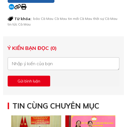
Từ khóa:
báo Cà Mau
Cà Mau
tin mới Cà Mau
thời sự Cà Mau
tin tức Cà Mau
Ý KIẾN BẠN ĐỌC (0)
TIN CÙNG CHUYÊN MỤC