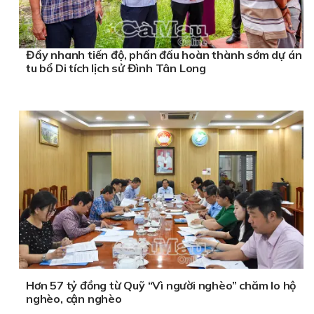
Đẩy nhanh tiến độ, phấn đấu hoàn thành sớm dự án
tu bổ Di tích lịch sử Đình Tân Long
Hơn 57 tỷ đồng từ Quỹ “Vì người nghèo” chăm lo hộ
nghèo, cận nghèo