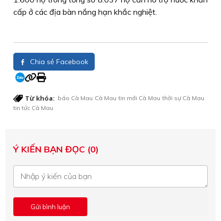
cấp ở các địa bàn nắng hạn khắc nghiệt.
Chia sẻ Facebook
Từ khóa:
báo Cà Mau
Cà Mau
tin mới Cà Mau
thời sự Cà Mau
tin tức Cà Mau
Ý KIẾN BẠN ĐỌC (0)