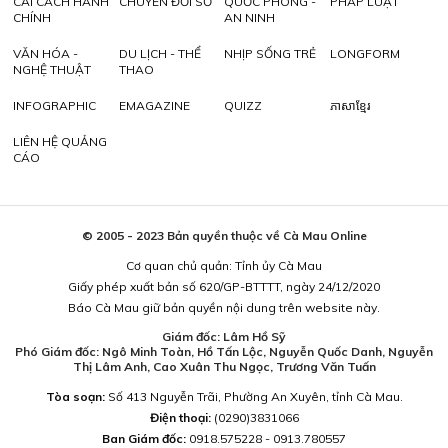
CẢI CÁCH HÀNH
CHUYỂN ĐỔI SỐ
QUỐC PHÒNG -
PHÁP LUẬT
CHÍNH
AN NINH
VĂN HÓA -
DU LỊCH - THỂ
NHỊP SỐNG TRẺ
LONGFORM
NGHỆ THUẬT
THAO
INFOGRAPHIC
EMAGAZINE
QUIZZ
ភាសាខ្មែរ
LIÊN HỆ QUẢNG
CÁO
© 2005 - 2023 Bản quyền thuộc về Cà Mau Online
Cơ quan chủ quản: Tỉnh ủy Cà Mau
Giấy phép xuất bản số 620/GP-BTTTT, ngày 24/12/2020
Báo Cà Mau giữ bản quyền nội dung trên website này.
Giám đốc: Lâm Hồ Sỹ
Phó Giám đốc: Ngô Minh Toàn, Hồ Tấn Lộc, Nguyễn Quốc Danh, Nguyễn
Thị Lâm Anh, Cao Xuân Thu Ngọc, Trương Văn Tuấn
Tòa soạn:
Số 413 Nguyễn Trãi, Phường An Xuyên, tỉnh Cà Mau.
Điện thoại:
(0290)3831066
Ban Giám đốc:
0918.575228 - 0913.780557