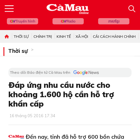
Truyền hình
Radio
ភាសាខ្មែរ
THỜI SỰ
CHÍNH TRỊ
KINH TẾ
XÃ HỘI
CẢI CÁCH HÀNH CHÍNH
Thời sự
Theo dõi Báo điện tử Cà Mau trên
Đáp ứng nhu cầu nước cho
khoảng 1.600 hộ cần hỗ trợ
khẩn cấp
16 tháng 05 2016 17:34
Đến nay, tỉnh đã hỗ trợ 600 bồn chứa