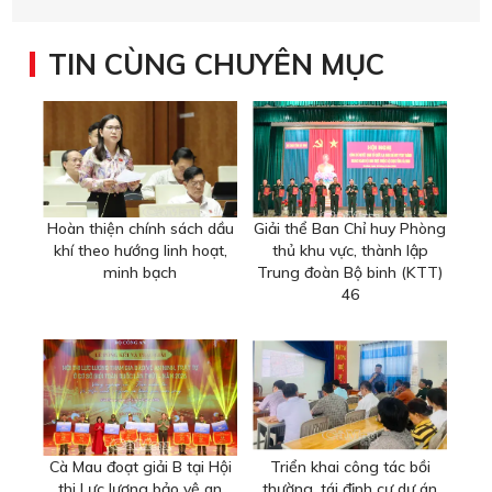
TIN CÙNG CHUYÊN MỤC
Hoàn thiện chính sách dầu
Giải thể Ban Chỉ huy Phòng
khí theo hướng linh hoạt,
thủ khu vực, thành lập
minh bạch
Trung đoàn Bộ binh (KTT)
46
Cà Mau đoạt giải B tại Hội
Triển khai công tác bồi
thi Lực lượng bảo vệ an
thường, tái định cư dự án