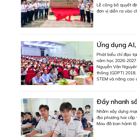
Lễ công bố quyết đị
đơn vị diễn ra vào 
Ứng dụng AI,
Phát biểu chỉ đạo t
năm học 2026-2027 đ
Nguyễn Văn Nguyên y
thông (GDPT) 2018, 
STEM và nâng cao c
Đẩy nhanh sắ
Nhằm xây dựng mạng 
địa phương hai cấp 
Mau đã ban hành lộ t