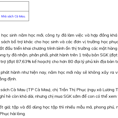
i Nhà sách Cà Mau.
học sinh năm học mới, công ty đã làm việc và hợp đồng khá
ch bổ trợ khác cho học sinh và các đơn vị trường học phục
ắt đầu triển khai chương trình bình ổn thị trường các mặt hàn
ông ty đã nhận, phân phối, phát hành trên 1 triệu bản SGK (đạ
trợ (đạt 87,63% kế hoạch) cho hơn 80 đại lý phủ kín địa bàn to
ộ phát hành như hiện nay, năm học mới này sẽ không xảy ra v
ẳng định.
 sách Cà Mau (TP Cà Mau), chị Trần Thị Phục (ngụ xã Lương T
 nghỉ hè còn khá dài, nhưng chị mua SGK sớm để con có thể xem 
ết giá; tập và đồ dùng học tập thì nhiều mẫu mã, phong phú, 
Phục hài lòng.