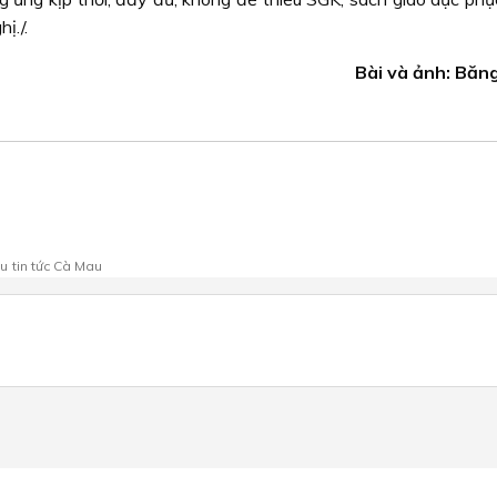
ị./.
Bài và ảnh: Băn
au
tin tức Cà Mau