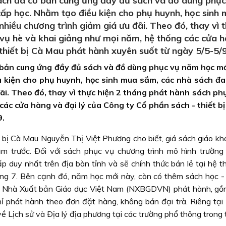
sách đã cơ bản cung ứng đầy đủ sách và đồ dùng phục
p học. Nhằm tạo điều kiện cho phụ huynh, học sinh
hiều chương trình giảm giá ưu đãi. Theo đó, thay vì 
 vụ hè và khai giảng như mọi năm, hệ thống các cửa 
 thiết bị Cà Mau phát hành xuyên suốt từ ngày 5/5-5/9
ơ bản cung ứng đầy đủ sách và đồ dùng phục vụ năm học m
u kiện cho phụ huynh, học sinh mua sắm, các nhà sách đ
đãi. Theo đó, thay vì thực hiện 2 tháng phát hành sách ph
các cửa hàng và đại lý của Công ty Cổ phần sách - thiết b
9.
bị Cà Mau Nguyễn Thị Việt Phương cho biết, giá sách giáo kh
m trước. Ðối với sách phục vụ chương trình mô hình trường
p duy nhất trên địa bàn tỉnh và sẽ chính thức bán lẻ tại hệ t
háng 7. Bên cạnh đó, năm học mới này, còn có thêm sách học -
o Nhà Xuất bản Giáo dục Việt Nam (NXBGDVN) phát hành, g
ỉ phát hành theo đơn đặt hàng, không bán đại trà. Riêng tại
về Lịch sử và Ðịa lý địa phương tại các trường phổ thông trong t