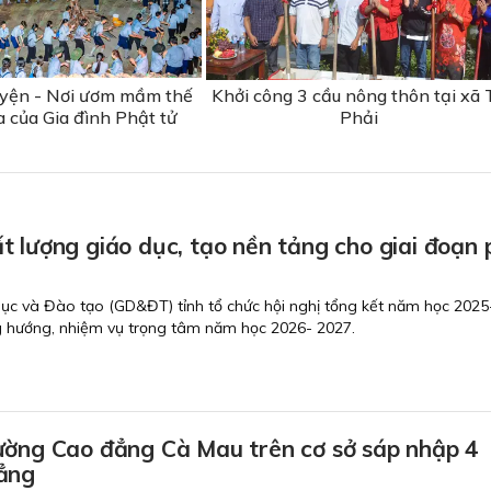
uyện - Nơi ươm mầm thế
Khởi công 3 cầu nông thôn tại xã T
a của Gia đình Phật tử
Phải
 lượng giáo dục, tạo nền tảng cho giai đoạn 
dục và Đào tạo (GD&ĐT) tỉnh tổ chức hội nghị tổng kết năm học 202
g hướng, nhiệm vụ trọng tâm năm học 2026- 2027.
ường Cao đẳng Cà Mau trên cơ sở sáp nhập 4
ẳng