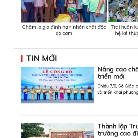
Chăm lo gia đình nạn nhân chất độc
Trại huấn l
da cam
hệ kế thừ
TIN MỚI
Nâng cao chất
triển mới
Chiều 7/8, Sở Giáo 
và triển khai phươn
Thành lập Tr
trường cao đ