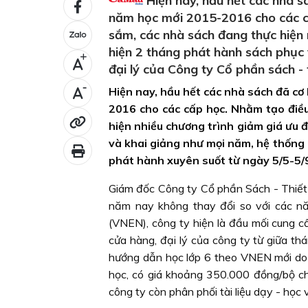
Hiện nay, hầu hết các nhà 
năm học mới 2015-2016 cho các cấ
sắm, các nhà sách đang thực hiện n
hiện 2 tháng phát hành sách phục
+
đại lý của Công ty Cổ phần sách -
-
Hiện nay, hầu hết các nhà sách đã c
2016 cho các cấp học. Nhằm tạo điề
hiện nhiều chương trình giảm giá ưu 
và khai giảng như mọi năm, hệ thống 
phát hành xuyên suốt từ ngày 5/5-5/
Giám đốc Công ty Cổ phần Sách - Thiết 
năm nay không thay đổi so với các nă
(VNEN), công ty hiện là đầu mối cung cấ
cửa hàng, đại lý của công ty từ giữa t
hướng dẫn học lớp 6 theo VNEN mới d
học, có giá khoảng 350.000 đồng/bộ ch
công ty còn phân phối tài liệu dạy - học 