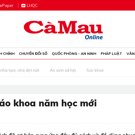
e
P
aper
LHQC
H CHÍNH
CHUYỂN ĐỔI SỐ
QUỐC PHÒNG - AN NINH
PHÁP LUẬT
VĂN
nhà tạm, nhà dột nát
An sinh xã hội
Sức khoẻ
iáo khoa năm học mới