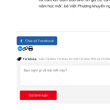
năm học mới”, bà Việt Phương khuyến ngh
Chia sẻ Facebook
Từ khóa:
báo Cà Mau
Cà Mau
tin mới Cà Mau
thời sự Cà M