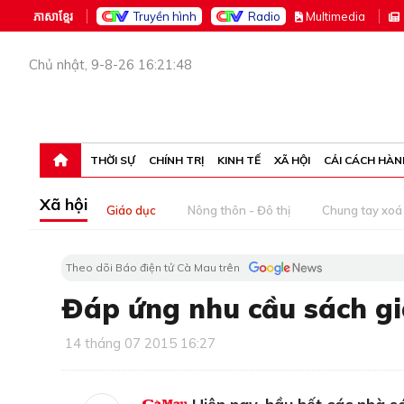
ភាសាខ្មែរ
Truyền hình
Radio
M
ultimedia
Chủ nhật, 9-8-26 16:21:48
THỜI SỰ
CHÍNH TRỊ
KINH TẾ
XÃ HỘI
CẢI CÁCH HÀN
Xã hội
Giáo dục
Nông thôn - Đô thị
Chung tay xoá 
Theo dõi Báo điện tử Cà Mau trên
Đáp ứng nhu cầu sách g
14 tháng 07 2015 16:27