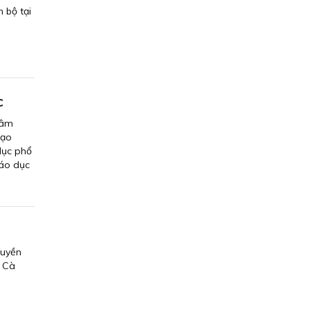
 bộ tại
c
tâm
tạo
dục phổ
iáo dục
quyền
h Cà