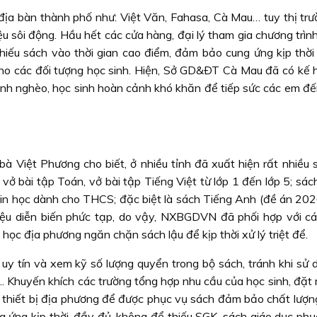
n địa bàn thành phố như: Việt Văn, Fahasa, Cà Mau… tuy thị tr
u sôi động. Hầu hết các cửa hàng, đại lý tham gia chương trìn
hiếu sách vào thời gian cao điểm, đảm bảo cung ứng kịp thời
cho các đối tượng học sinh. Hiện, Sở GD&ÐT Cà Mau đã có kế 
inh nghèo, học sinh hoàn cảnh khó khăn để tiếp sức các em đế
à Việt Phương cho biết, ở nhiều tỉnh đã xuất hiện rất nhiều 
vở bài tập Toán, vở bài tập Tiếng Việt từ lớp 1 đến lớp 5; sác
Tin học dành cho THCS; đặc biệt là sách Tiếng Anh (đề án 2020
iệu diễn biến phức tạp, do vậy, NXBGDVN đã phối hợp với c
 học địa phương ngăn chặn sách lậu để kịp thời xử lý triệt để.
uy tín và xem kỹ số lượng quyển trong bộ sách, tránh khi sử 
p... Khuyến khích các trường tổng hợp nhu cầu của học sinh, đặt
 - thiết bị địa phương để được phục vụ sách đảm bảo chất lượn
g ứng kịp thời, đầy đủ, không để thiếu SGK, sách giáo dục phụ