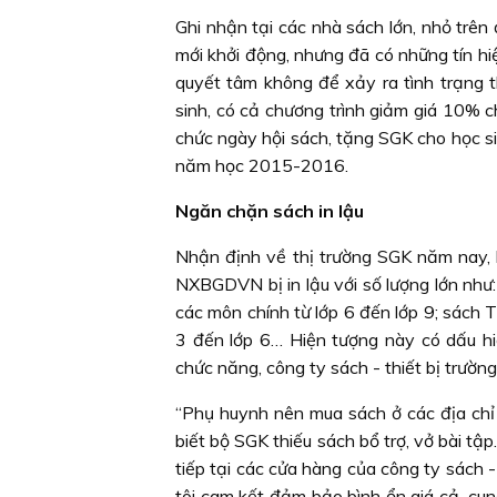
Ghi nhận tại các nhà sách lớn, nhỏ trê
mới khởi động, nhưng đã có những tín hiệ
quyết tâm không để xảy ra tình trạng t
sinh, có cả chương trình giảm giá 10% 
chức ngày hội sách, tặng SGK cho học s
năm học 2015-2016.
Ngăn chặn sách in lậu
Nhận định về thị trường SGK năm nay, b
NXBGDVN bị in lậu với số lượng lớn như: 
các môn chính từ lớp 6 đến lớp 9; sách 
3 đến lớp 6… Hiện tượng này có dấu h
chức năng, công ty sách - thiết bị trường
“Phụ huynh nên mua sách ở các địa chỉ 
biết bộ SGK thiếu sách bổ trợ, vở bài tậ
tiếp tại các cửa hàng của công ty sách
tôi cam kết đảm bảo bình ổn giá cả, cun