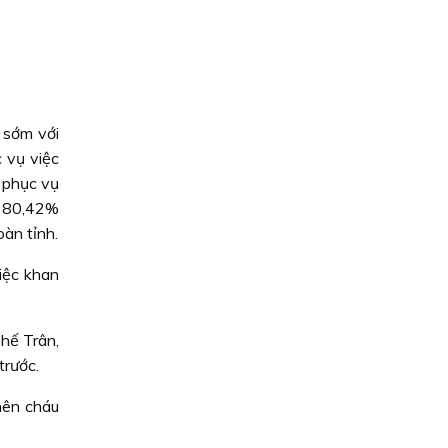
 sớm với
 vụ việc
g phục vụ
t 80,42%
àn tỉnh.
iệc khan
hế Trân,
trước.
nên cháu