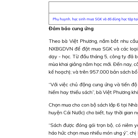
Phụ huynh, học sinh mua SGK và đồ dùng học tập tạ
Đảm bảo cung ứng
Theo bà Việt Phương, nắm bắt nhu cầu 
NXBGDVN để đặt mua SGK và các loại sá
dạy - học. Từ đầu tháng 5, công ty đã b
mùa khai giảng năm học mới. Ðến nay, c
kế hoạch); và trên 957.000 bản sách bổ 
“Với việc chủ động cung ứng và tiến đ
hiếm hay thiếu sách”, bà Việt Phương kh
Chọn mua cho con bộ sách lớp 6 tại Nhà
huyện Cái Nước) cho biết, tuy thời gian
“Sách được đóng gói trọn bộ, có niêm y
háo hức chọn mua nhiều món ưng ý”, chị 