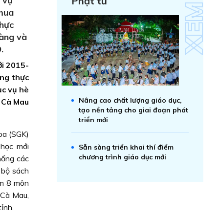
 vụ
Phật tử
 mua
thực
hàng và
.
ới 2015-
ang thực
ục vụ hè
Nâng cao chất lượng giáo dục,
ị Cà Mau
tạo nền tảng cho giai đoạn phát
triển mới
oa (SGK)
 học mới
Sẵn sàng triển khai thí điểm
chương trình giáo dục mới
hống các
 bộ sách
ồm 8 môn
 Cà Mau,
ỉnh.