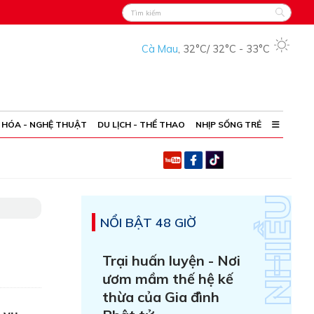
Cà Mau
,
32°C
/
32°C
-
33°C
 HÓA - NGHỆ THUẬT
DU LỊCH - THỂ THAO
NHỊP SỐNG TRẺ
NỔI BẬT 48 GIỜ
Trại huấn luyện - Nơi
ươm mầm thế hệ kế
thừa của Gia đình