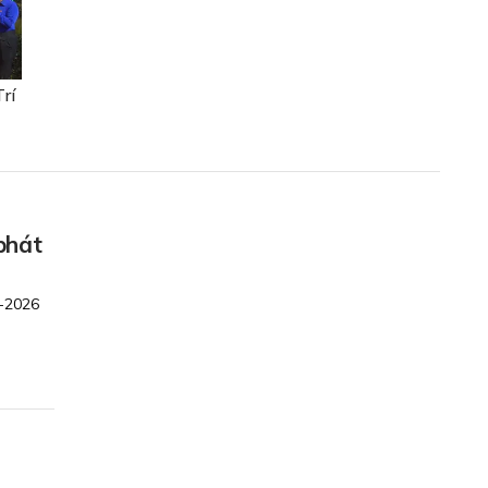
rí
phát
5-2026