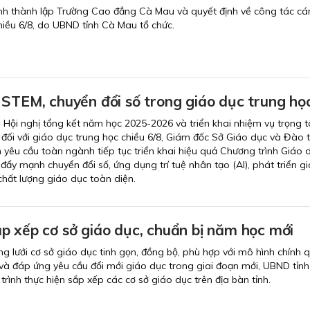
nh thành lập Trường Cao đẳng Cà Mau và quyết định về công tác cán
chiều 6/8, do UBND tỉnh Cà Mau tổ chức.
 STEM, chuyển đổi số trong giáo dục trung họ
ại Hội nghị tổng kết năm học 2025-2026 và triển khai nhiệm vụ trọng 
ối với giáo dục trung học chiều 6/8, Giám đốc Sở Giáo dục và Đào 
êu cầu toàn ngành tiếp tục triển khai hiệu quả Chương trình Giáo 
đẩy mạnh chuyển đổi số, ứng dụng trí tuệ nhân tạo (AI), phát triển g
hất lượng giáo dục toàn diện.
p xếp cơ sở giáo dục, chuẩn bị năm học mới
lưới cơ sở giáo dục tinh gọn, đồng bộ, phù hợp với mô hình chính 
và đáp ứng yêu cầu đổi mới giáo dục trong giai đoạn mới, UBND tỉn
rình thực hiện sắp xếp các cơ sở giáo dục trên địa bàn tỉnh.