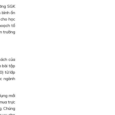
ường SGK
h bình ổn
 cho học
hoạch tổ
n trường
sách của
h bài tập
) từ lớp
ác ngành
dụng mới
 mua trực
g. Chúng
c vụ cho