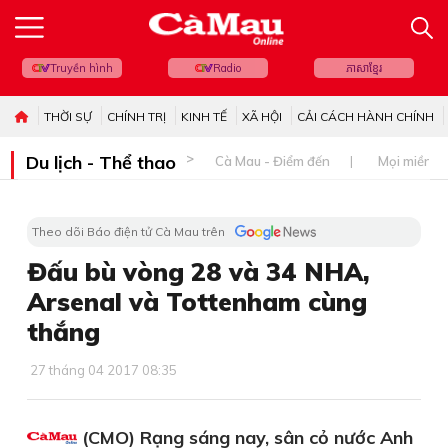
Truyền hình
Radio
ភាសាខ្មែរ
THỜI SỰ
CHÍNH TRỊ
KINH TẾ
XÃ HỘI
CẢI CÁCH HÀNH CHÍNH
Du lịch - Thể thao
Cà Mau - Điểm đến
Mọi miền đ
Theo dõi Báo điện tử Cà Mau trên
Đấu bù vòng 28 và 34 NHA,
Arsenal và Tottenham cùng
thắng
27 tháng 04 2017 08:35
(CMO) Rạng sáng nay, sân cỏ nước Anh