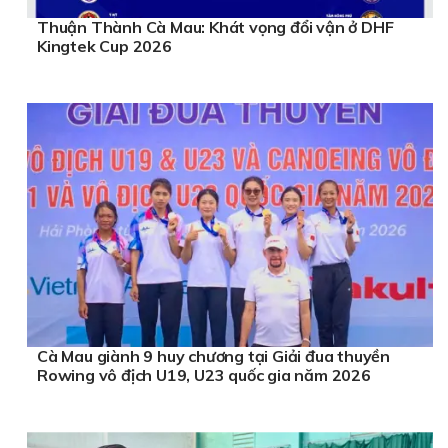
Thuận Thành Cà Mau: Khát vọng đổi vận ở DHF
Kingtek Cup 2026
Cà Mau giành 9 huy chương tại Giải đua thuyền
Rowing vô địch U19, U23 quốc gia năm 2026