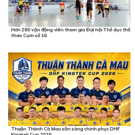
Hơn 280 vận động viên tham gia Đại hội Thể dục thể
thao Cụm số 16
Thuận Thành Cà Mau sẵn sàng chinh phục DHF
Kingtek Cup 2026