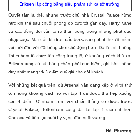
Eriksen lập công bằng siêu phẩm sút xa sở trường.
Quyết tâm là thế, nhưng trước chủ nhà Crystal Palace hừng
hực khí thế sau chuỗi phong độ cực tốt gần đây, Harry Kane
và các đồng đội vẫn tỏ ra thận trọng trong những phút đầu
nhập cuộc. Mãi đến khi trận đấu bước sang phút thứ 78, niềm
vui mới đến với đội bóng chơi chủ động hơn. Đó là tình huống
Tottenham tổ chức tấn công trung lộ, ở khoảng cách khá xa,
Eriksen tung cú sút bằng chân phải cực hiểm, ghi bàn thắng
duy nhất mang về 3 điểm quý giá cho đội khách.
Với những kết quả trên, dù Arsenal vẫn đang xếp ở vị trí thứ
6, nhưng khoảng cách so với top 4 đã được thu hẹp xuống
còn 4 điểm. Ở nhóm trên, với chiến thắng có được trước
Crystal Palace, Tottenham cũng đã tái lập 4 điểm ít hơn
Chelsea và tiếp tục nuôi hy vọng đến ngôi vương.
Hải Phương