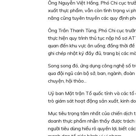
Ông Nguyễn Việt Hồng, Phó Chi cục trưởn
xuất thực phẩm, vẫn còn tình trạng vi p
năng cũng tuyên truyền các quy định ph
Ông Trần Thanh Tùng, Phó Chi cục trưởng
thực hiện quy trình thủ tục nộp hồ sơ AT
quan đến khu vực ăn uống; đồng thời đề 
ghi chép nhật ký đầy đủ, trang bị các 
Song song đó, ứng dụng công nghệ số tro
qua đội ngũ cán bộ sở, ban, ngành, đoàn 
chuyện, hội thảo...
Uỷ ban Mặt trận Tổ quốc tỉnh và các tổ chứ
trò giám sát hoạt động sản xuất, kinh 
Mục tiêu trọng tâm nhất của chiến dịch
doanh thực phẩm nhận thấy được trách 
người tiêu dùng hiểu rõ quyền lợi, biết c