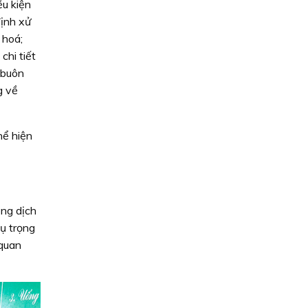
ều kiện
định xử
 hoá;
hi tiết
 buôn
g về
hể hiện
ng dịch
ụ trọng
 quan