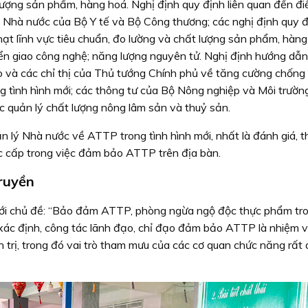
ượng sản phẩm, hàng hoá. Nghị định quy định liên quan đến đi
ý Nhà nước của Bộ Y tế và Bộ Công thương; các nghị định quy 
t lĩnh vực tiêu chuẩn, đo lường và chất lượng sản phẩm, hàng
n giao công nghệ; năng lượng nguyên tử. Nghị định hướng dẫn c
o và các chỉ thị của Thủ tướng Chính phủ về tăng cường chống
ng tình hình mới; các thông tư của Bộ Nông nghiệp và Môi trườn
c quản lý chất lượng nông lâm sản và thuỷ sản.
n lý Nhà nước về ATTP trong tình hình mới, nhất là đánh giá, t
các cấp trong việc đảm bảo ATTP trên địa bàn.
ruyền
 chủ đề: “Bảo đảm ATTP, phòng ngừa ngộ độc thực phẩm tro
 xác định, công tác lãnh đạo, chỉ đạo đảm bảo ATTP là nhiệm v
 trị, trong đó vai trò tham mưu của các cơ quan chức năng rất