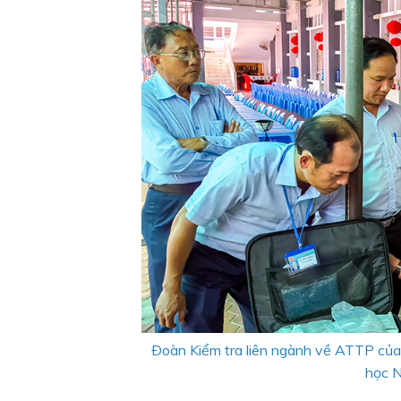
Ðoàn Kiểm tra liên ngành về ATTP của 
học N