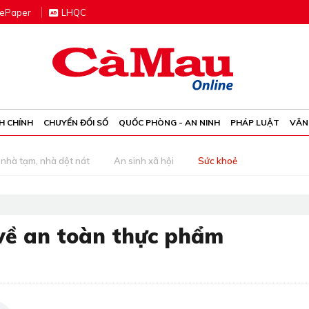
e
P
aper
LHQC
H CHÍNH
CHUYỂN ĐỔI SỐ
QUỐC PHÒNG - AN NINH
PHÁP LUẬT
VĂN
nhà tạm, nhà dột nát
An sinh xã hội
Sức khoẻ
về an toàn thực phẩm