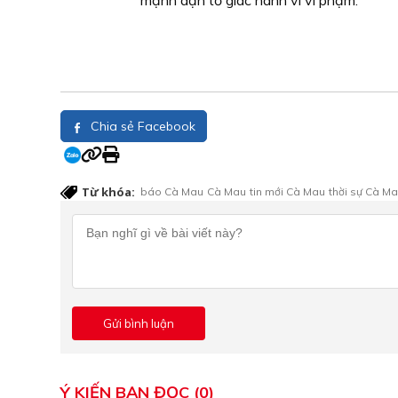
mạnh dạn tố giác hành vi vi phạm.
Chia sẻ Facebook
Từ khóa:
báo Cà Mau
Cà Mau
tin mới Cà Mau
thời sự Cà M
Ý KIẾN BẠN ĐỌC (0)