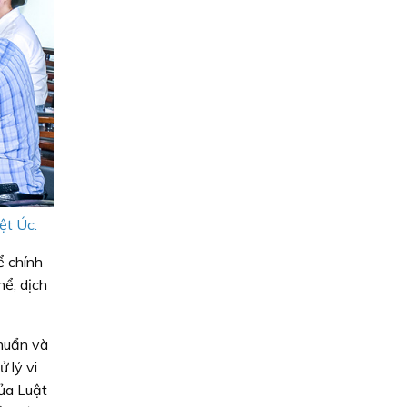
ệt Úc.
ể chính
hể, dịch
chuẩn và
 lý vi
ủa Luật