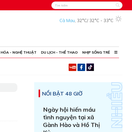
Cà Mau
,
32°C
/
32°C
-
33°C
 HÓA - NGHỆ THUẬT
DU LỊCH - THỂ THAO
NHỊP SỐNG TRẺ
NỔI BẬT 48 GIỜ
Ngày hội hiến máu
tình nguyện tại xã
Gành Hào và Hồ Thị