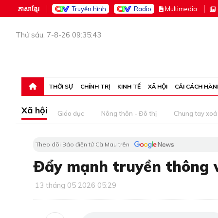
ភាសាខ្មែរ
Truyền hình
Radio
M
ultimedia
Thứ sáu, 7-8-26 09:35:43
THỜI SỰ
CHÍNH TRỊ
KINH TẾ
XÃ HỘI
CẢI CÁCH HÀN
Xã hội
Giáo dục
Nông thôn - Đô thị
Chung tay xoá 
Theo dõi Báo điện tử Cà Mau trên
Ðẩy mạnh truyền thông 
13 tháng 05 2026 05:29