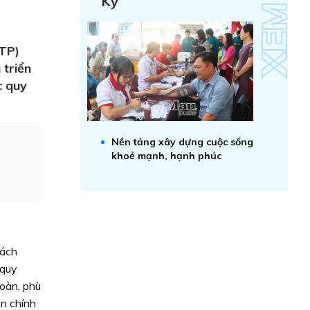
Kỷ
TTP)
 triển
c quy
Nền tảng xây dựng cuộc sống
khoẻ mạnh, hạnh phúc
rách
 quy
oàn, phù
ền chính