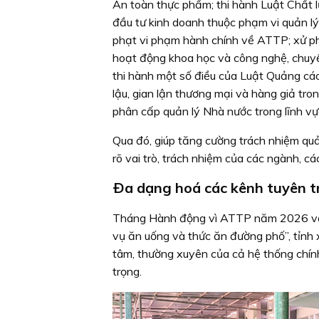
An toàn thực phẩm; thi hành Luật Chất l
đầu tư kinh doanh thuộc phạm vi quản l
phạt vi phạm hành chính về ATTP; xử phạ
hoạt động khoa học và công nghệ, chuyể
thi hành một số điều của Luật Quảng cá
lậu, gian lận thương mại và hàng giả tro
phân cấp quản lý Nhà nước trong lĩnh vự
Qua đó, giúp tăng cường trách nhiệm quả
rõ vai trò, trách nhiệm của các ngành, 
Ða dạng hoá các kênh tuyên t
Tháng Hành động vì ATTP năm 2026 với
vụ ăn uống và thức ăn đường phố”, tỉnh
tâm, thường xuyên của cả hệ thống chính
trọng.