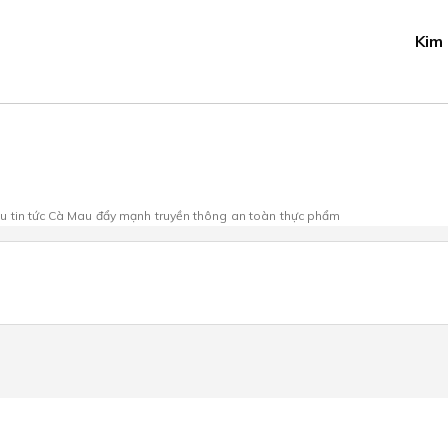
Kim
au
tin tức Cà Mau
đẩy mạnh
truyền thông
an toàn
thực phẩm