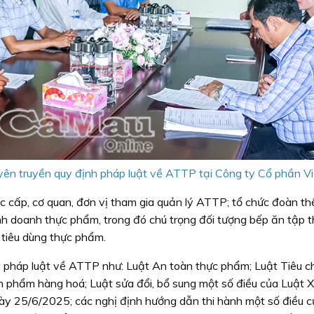
ên truyền quy định pháp luật về ATTP tại Công ty Cổ phần Vi
c cấp, cơ quan, đơn vị tham gia quản lý ATTP; tổ chức đoàn th
kinh doanh thực phẩm, trong đó chú trọng đối tượng bếp ăn tập t
 tiêu dùng thực phẩm.
a pháp luật về ATTP như: Luật An toàn thực phẩm; Luật Tiêu 
 phẩm hàng hoá; Luật sửa đổi, bổ sung một số điều của Luật Xử
 25/6/2025; các nghị định hướng dẫn thi hành một số điều c