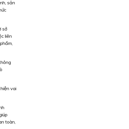
anh, sản
chức
ơ sở
c liên
 phẩm,
 thông
rò
hiện vai
inh
giúp
n toàn,