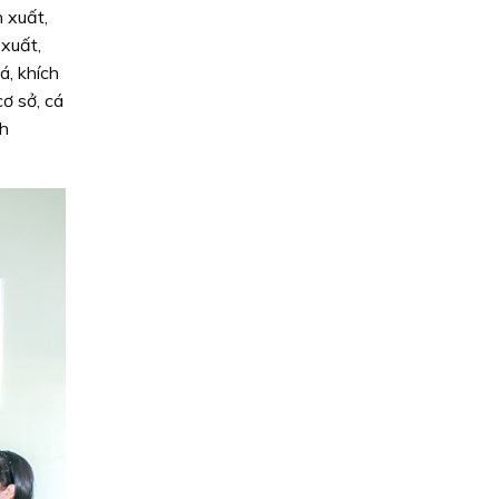
 xuất,
xuất,
, khích
ơ sở, cá
nh