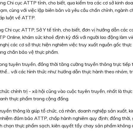
g Chi cục ATTP tỉnh, cho biết, qua kiểm tra các cơ sở kinh do
hạm, cùng với việc lập biên bản và yêu cầu chấn chỉnh, ngành 
áp luật về ATTP.
 Chi cục ATTP, Sở Y tế tỉnh, cho biết, đơn vị hướng dẫn các c
TP Online, khám sức khoẻ định kỳ đối với người lao động làm việ
nghị các cơ sở thực hiện nghiêm việc truy xuất nguồn gốc thực
màng chắn bảo vệ thực phẩm.
ng tuyên truyền, đồng thời tăng cường truyền thông trực tiếp
thể... với các hình thức như: hướng dẫn thực hành theo nhóm, t
c chính trị - xã hội cũng vào cuộc tuyên truyền, nhất là thực 
doanh thực phẩm trong cộng đồng.
 truyền thông là giúp tổ chức, cá nhân, doanh nghiệp sản xuất, k
nhiệm đảm bảo ATTP, chấp hành nghiêm quy định; đồng thời, 
ách chọn thực phẩm sạch, kiên quyết tẩy chay sản phẩm không a