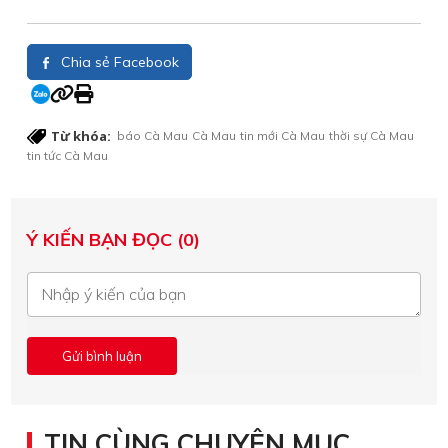
Chia sẻ Facebook
Từ khóa:
báo Cà Mau
Cà Mau
tin mới Cà Mau
thời sự Cà Mau
tin tức Cà Mau
Ý KIẾN BẠN ĐỌC (0)
TIN CÙNG CHUYÊN MỤC