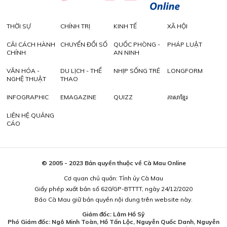
THỜI SỰ
CHÍNH TRỊ
KINH TẾ
XÃ HỘI
CẢI CÁCH HÀNH
CHUYỂN ĐỔI SỐ
QUỐC PHÒNG -
PHÁP LUẬT
CHÍNH
AN NINH
VĂN HÓA -
DU LỊCH - THỂ
NHỊP SỐNG TRẺ
LONGFORM
NGHỆ THUẬT
THAO
INFOGRAPHIC
EMAGAZINE
QUIZZ
ភាសាខ្មែរ
LIÊN HỆ QUẢNG
CÁO
© 2005 - 2023 Bản quyền thuộc về Cà Mau Online
Cơ quan chủ quản: Tỉnh ủy Cà Mau
Giấy phép xuất bản số 620/GP-BTTTT, ngày 24/12/2020
Báo Cà Mau giữ bản quyền nội dung trên website này.
Giám đốc: Lâm Hồ Sỹ
Phó Giám đốc: Ngô Minh Toàn, Hồ Tấn Lộc, Nguyễn Quốc Danh, Nguyễn