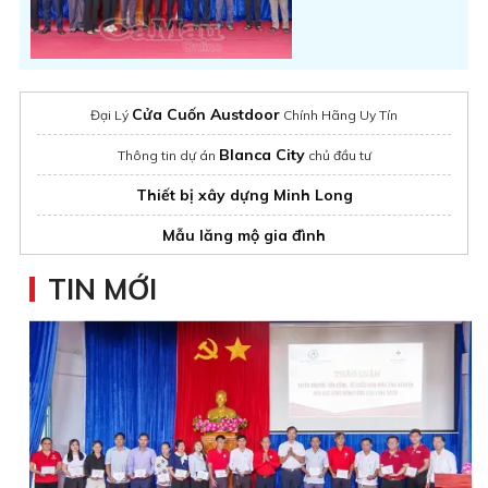
Cửa Cuốn Austdoor
Đại Lý
Chính Hãng Uy Tín
Blanca City
Thông tin dự án
chủ đầu tư
Thiết bị xây dựng Minh Long
Mẫu lăng mộ gia đình
K-HOME SKYVIEW
Dự án Nhà ở xã hội
TIN MỚI
AK Tower
chính sách ưu đãi tốt