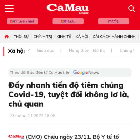
Truyền hình
Radio
ភាសាខ្មែរ
THỜI SỰ
CHÍNH TRỊ
KINH TẾ
XÃ HỘI
CẢI CÁCH HÀNH CHÍNH
Xã hội
Giáo dục
Nông thôn - Đô thị
Chung tay 
Theo dõi Báo điện tử Cà Mau trên
Đẩy nhanh tiến độ tiêm chủng
Covid-19, tuyệt đối không lơ là,
chủ quan
23 tháng 11 2022 16:08
(CMO) Chiều ngày 23/11, Bộ Y tế tổ