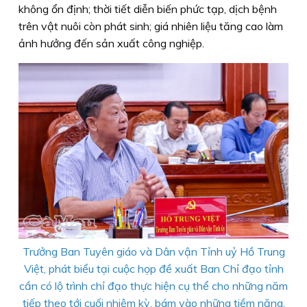
không ổn định; thời tiết diễn biến phức tạp, dịch bệnh
trên vật nuôi còn phát sinh; giá nhiên liệu tăng cao làm
ảnh hưởng đến sản xuất công nghiệp.
Trưởng Ban Tuyên giáo và Dân vận Tỉnh uỷ Hồ Trung
Việt, phát biểu tại cuộc họp đề xuất Ban Chỉ đạo tỉnh
cần có lộ trình chỉ đạo thực hiện cụ thể cho những năm
tiếp theo tới cuối nhiệm kỳ, bám vào những tiềm năng,