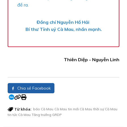
đề ra.
Đồng chí Nguyễn Hồ Hải
Bí thư Tỉnh uỷ Cà Mau, nhấn mạnh.
Thiên Diệp - Nguyễn Linh
Chia sẻ Facebook
Từ khóa:
báo Cà Mau
Cà Mau
tin mới Cà Mau
thời sự Cà Mau
tin tức Cà Mau
Tăng trưởng GRDP