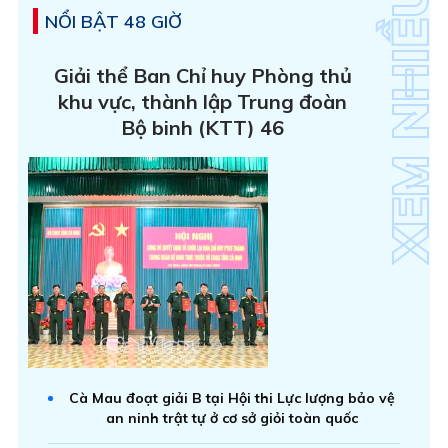
NỔI BẬT 48 GIỜ
Giải thể Ban Chỉ huy Phòng thủ
khu vực, thành lập Trung đoàn
Bộ binh (KTT) 46
Cà Mau đoạt giải B tại Hội thi Lực lượng bảo vệ
an ninh trật tự ở cơ sở giỏi toàn quốc