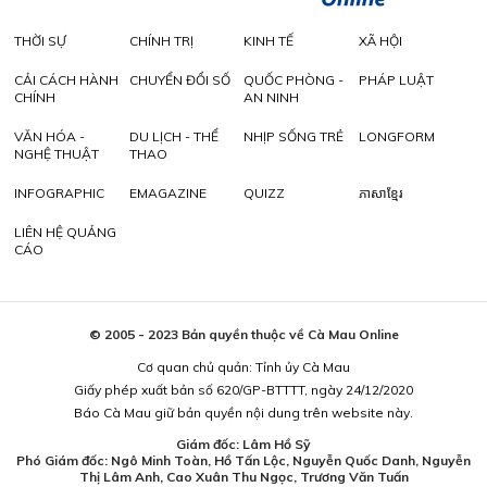
THỜI SỰ
CHÍNH TRỊ
KINH TẾ
XÃ HỘI
CẢI CÁCH HÀNH
CHUYỂN ĐỔI SỐ
QUỐC PHÒNG -
PHÁP LUẬT
CHÍNH
AN NINH
VĂN HÓA -
DU LỊCH - THỂ
NHỊP SỐNG TRẺ
LONGFORM
NGHỆ THUẬT
THAO
INFOGRAPHIC
EMAGAZINE
QUIZZ
ភាសាខ្មែរ
LIÊN HỆ QUẢNG
CÁO
© 2005 - 2023 Bản quyền thuộc về Cà Mau Online
Cơ quan chủ quản: Tỉnh ủy Cà Mau
Giấy phép xuất bản số 620/GP-BTTTT, ngày 24/12/2020
Báo Cà Mau giữ bản quyền nội dung trên website này.
Giám đốc: Lâm Hồ Sỹ
Phó Giám đốc: Ngô Minh Toàn, Hồ Tấn Lộc, Nguyễn Quốc Danh, Nguyễn
Thị Lâm Anh, Cao Xuân Thu Ngọc, Trương Văn Tuấn