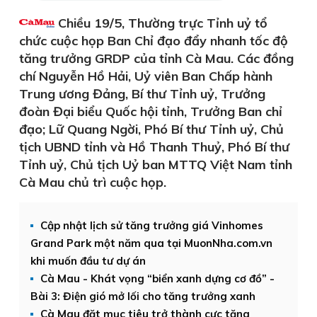
Chiều 19/5, Thường trực Tỉnh uỷ tổ
chức cuộc họp Ban Chỉ đạo đẩy nhanh tốc độ
tăng trưởng GRDP của tỉnh Cà Mau. Các đồng
chí Nguyễn Hồ Hải, Uỷ viên Ban Chấp hành
Trung ương Đảng, Bí thư Tỉnh uỷ, Trưởng
đoàn Đại biểu Quốc hội tỉnh, Trưởng Ban chỉ
đạo; Lữ Quang Ngời, Phó Bí thư Tỉnh uỷ, Chủ
tịch UBND tỉnh và Hồ Thanh Thuỷ, Phó Bí thư
Tỉnh uỷ, Chủ tịch Uỷ ban MTTQ Việt Nam tỉnh
Cà Mau chủ trì cuộc họp.
Cập nhật lịch sử tăng trưởng giá Vinhomes
Grand Park một năm qua tại MuonNha.com.vn
khi muốn đầu tư dự án
Cà Mau - Khát vọng “biển xanh dựng cơ đồ” -
Bài 3: Điện gió mở lối cho tăng trưởng xanh
Cà Mau đặt mục tiêu trở thành cực tăng