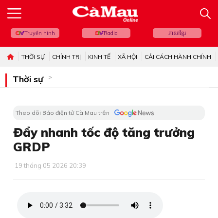
Truyền hình
Radio
ភាសាខ្មែរ
THỜI SỰ
CHÍNH TRỊ
KINH TẾ
XÃ HỘI
CẢI CÁCH HÀNH CHÍNH
Thời sự
Theo dõi Báo điện tử Cà Mau trên
Đẩy nhanh tốc độ tăng trưởng
GRDP
19 tháng 05 2026 20:39