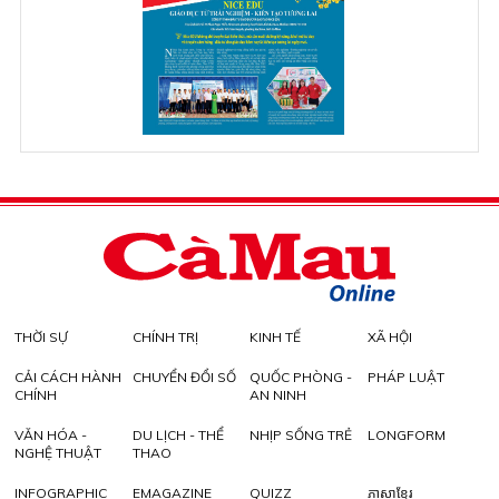
THỜI SỰ
CHÍNH TRỊ
KINH TẾ
XÃ HỘI
CẢI CÁCH HÀNH
CHUYỂN ĐỔI SỐ
QUỐC PHÒNG -
PHÁP LUẬT
CHÍNH
AN NINH
VĂN HÓA -
DU LỊCH - THỂ
NHỊP SỐNG TRẺ
LONGFORM
NGHỆ THUẬT
THAO
INFOGRAPHIC
EMAGAZINE
QUIZZ
ភាសាខ្មែរ