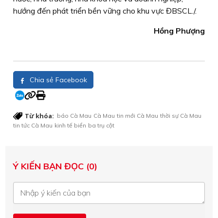
hướng đến phát triển bền vững cho khu vực ĐBSCL./.
Hồng Phượng
Chia sẻ Facebook
Từ khóa:
báo Cà Mau
Cà Mau
tin mới Cà Mau
thời sự Cà Mau
tin tức Cà Mau
kinh tế biển
ba trụ cột
Ý KIẾN BẠN ĐỌC (0)