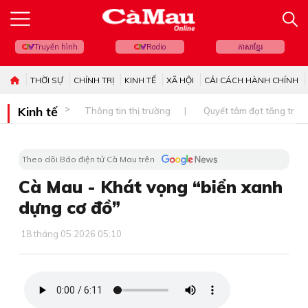
Truyền hình
Radio
ភាសាខ្មែរ
THỜI SỰ
CHÍNH TRỊ
KINH TẾ
XÃ HỘI
CẢI CÁCH HÀNH CHÍNH
Kinh tế
Thông tin thị trường
Quyết tâm đạt tăng trưở
Theo dõi Báo điện tử Cà Mau trên
Cà Mau - Khát vọng “biển xanh
dựng cơ đồ”
18 tháng 05 2026 05:10