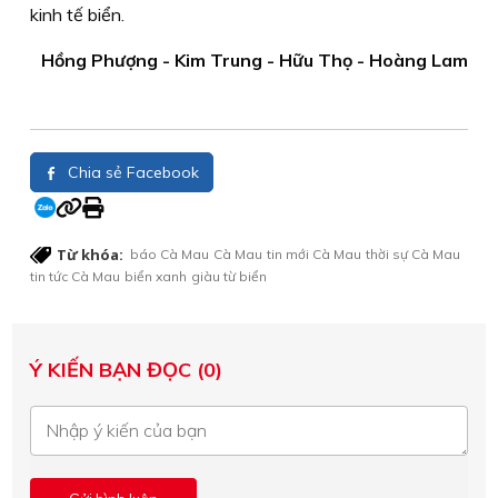
kinh tế biển.
Hồng Phượng - Kim Trung - Hữu Thọ - Hoàng Lam
Chia sẻ Facebook
Từ khóa:
báo Cà Mau
Cà Mau
tin mới Cà Mau
thời sự Cà Mau
tin tức Cà Mau
biển xanh
giàu từ biển
Ý KIẾN BẠN ĐỌC (0)