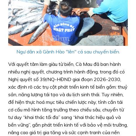
Ngư dân xã Gành Hào "lên" cá sau chuyến biển.
Với quyết tâm làm giàu từ biển, Cà Mau đã ban hành
nhiều nghị quyết, chương trình hành động, trong đó có
Nghị quyết số 39/NQ-HĐND giai đoạn 2026-2030,
xác định rõ các trụ cột phát triển kinh tế biển gồm: thuỷ
sản, năng lượng tái tạo và du lịch sinh thái. Tuy nhiên,
để hiện thực hoá mục tiêu chiến lược này, tỉnh cần tái
cơ cấu mô hình tăng trưởng theo chiều sâu, chuyển từ
tư duy “khai thác tối đa” sang “khai thác hiệu quả và
bền vững”, gắn phát triển kinh tế với bảo vệ môi trường,
nâng cao giá trị gia tăng và sức cạnh tranh của nền