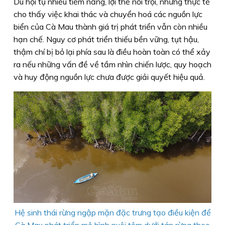
Dù hội tụ nhiều tiềm năng, lợi thế nổi trội, nhưng thực tế
cho thấy việc khai thác và chuyển hoá các nguồn lực
biển của Cà Mau thành giá trị phát triển vẫn còn nhiều
hạn chế. Nguy cơ phát triển thiếu bền vững, tụt hậu,
thậm chí bị bỏ lại phía sau là điều hoàn toàn có thể xảy
ra nếu những vấn đề về tầm nhìn chiến lược, quy hoạch
và huy động nguồn lực chưa được giải quyết hiệu quả.
Hệ sinh thái rừng ngập mặn đặc trưng tạo điều kiện để
Cà Mau phát triển mô hình nuôi tôm dưới tán rừng theo