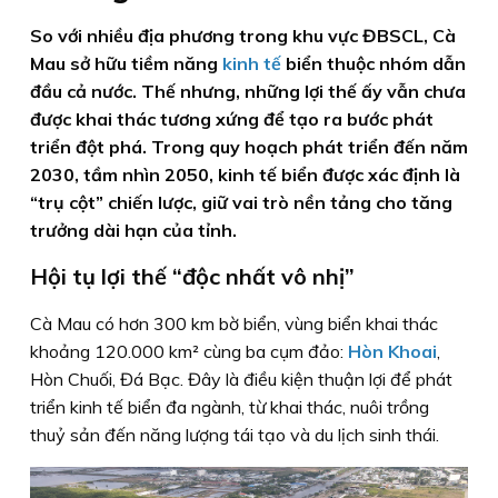
So với nhiều địa phương trong khu vực ĐBSCL, Cà
Mau sở hữu tiềm năng
kinh tế
biển thuộc nhóm dẫn
đầu cả nước. Thế nhưng, những lợi thế ấy vẫn chưa
được khai thác tương xứng để tạo ra bước phát
triển đột phá. Trong quy hoạch phát triển đến năm
2030, tầm nhìn 2050, kinh tế biển được xác định là
“trụ cột” chiến lược, giữ vai trò nền tảng cho tăng
trưởng dài hạn của tỉnh.
Hội tụ lợi thế “độc nhất vô nhị”
Cà Mau có hơn 300 km bờ biển, vùng biển khai thác
khoảng 120.000 km² cùng ba cụm đảo:
Hòn Khoai
,
Hòn Chuối, Đá Bạc. Đây là điều kiện thuận lợi để phát
triển kinh tế biển đa ngành, từ khai thác, nuôi trồng
thuỷ sản đến năng lượng tái tạo và du lịch sinh thái.