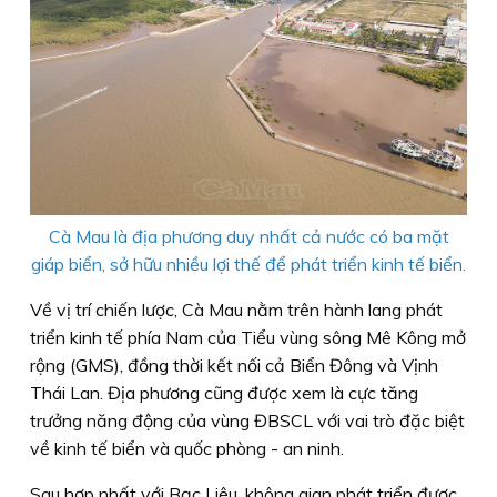
Cà Mau là địa phương duy nhất cả nước có ba mặt
giáp biển, sở hữu nhiều lợi thế để phát triển kinh tế biển.
Về vị trí chiến lược, Cà Mau nằm trên hành lang phát
triển kinh tế phía Nam của Tiểu vùng sông Mê Kông mở
rộng (GMS), đồng thời kết nối cả Biển Đông và Vịnh
Thái Lan. Địa phương cũng được xem là cực tăng
trưởng năng động của vùng ĐBSCL với vai trò đặc biệt
về kinh tế biển và quốc phòng - an ninh.
Sau hợp nhất với Bạc Liêu, không gian phát triển được