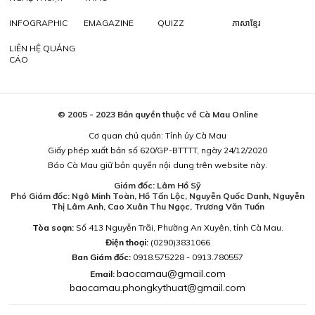
INFOGRAPHIC
EMAGAZINE
QUIZZ
ភាសាខ្មែរ
LIÊN HỆ QUẢNG
CÁO
© 2005 - 2023 Bản quyền thuộc về Cà Mau Online
Cơ quan chủ quản: Tỉnh ủy Cà Mau
Giấy phép xuất bản số 620/GP-BTTTT, ngày 24/12/2020
Báo Cà Mau giữ bản quyền nội dung trên website này.
Giám đốc: Lâm Hồ Sỹ
Phó Giám đốc: Ngô Minh Toàn, Hồ Tấn Lộc, Nguyễn Quốc Danh, Nguyễn
Thị Lâm Anh, Cao Xuân Thu Ngọc, Trương Văn Tuấn
Tòa soạn:
Số 413 Nguyễn Trãi, Phường An Xuyên, tỉnh Cà Mau.
Điện thoại:
(0290)3831066
Ban Giám đốc:
0918.575228 - 0913.780557
baocamau@gmail.com
Email:
baocamau.phongkythuat@gmail.com