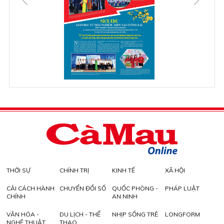
THỜI SỰ
CHÍNH TRỊ
KINH TẾ
XÃ HỘI
CẢI CÁCH HÀNH
CHUYỂN ĐỔI SỐ
QUỐC PHÒNG -
PHÁP LUẬT
CHÍNH
AN NINH
VĂN HÓA -
DU LỊCH - THỂ
NHỊP SỐNG TRẺ
LONGFORM
NGHỆ THUẬT
THAO