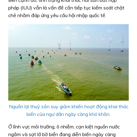
pháp (IUU) vẫn là vấn đề cần tiếp tục kiểm soát chặt
chẽ nhằm đáp ứng yêu cầu hội nhập quốc tế.
Nguồn lợi thuỷ sản suy giảm khiến hoạt động khai thác
biển của ngư dân ngày càng khó khăn.
Ở lĩnh vực môi trường, ô nhiễm, cạn kiệt nguồn nước
ngầm và sạt lở bờ biển đang diễn biến ngày càng