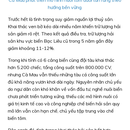
hướng bền vững.
Trước hết là tình trạng suy giảm nguồn lợi thuỷ sản.
Khai thác ven bờ kéo dài nhiều năm khiến trữ lượng hải
sản giảm rõ rệt. Theo kết quả điều tra, trữ lượng hải
sản khu vực biển Bạc Liêu cũ trong 5 năm gần đây
giảm khoảng 11-12%.
Trong khi tỉnh có 6 cảng biển cùng đội tàu khai thác
hơn 5.200 chiếc, tổng công suất trên 800.000 CV,
nhưng Cà Mau vẫn thiếu những tàu cá công suất lớn
đủ khả năng vươn khơi dài ngày. Nguyên nhân chủ yếu
do ngư dân còn khó khăn về vốn đầu tư, nghề nuôi biển
chưa phát triển tương xứng, thiếu các mô hình nuôi có
giá trị kinh tế cao và công nghiệp chế biến hải sản quy
mô lớn vẫn còn hạn chế, chủ yếu tập trung vào chế
biến tôm.
Bên cạnh đó, tình trạng khai thác hải sản bất hợp