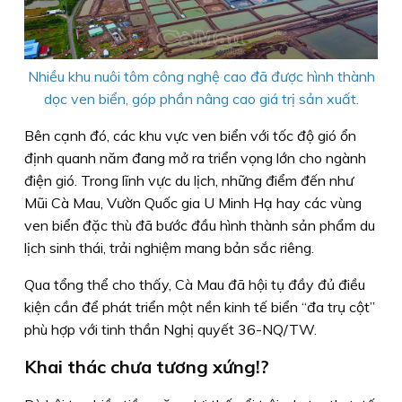
Nhiều khu nuôi tôm công nghệ cao đã được hình thành
dọc ven biển, góp phần nâng cao giá trị sản xuất.
Bên cạnh đó, các khu vực ven biển với tốc độ gió ổn
định quanh năm đang mở ra triển vọng lớn cho ngành
điện gió. Trong lĩnh vực du lịch, những điểm đến như
Mũi Cà Mau, Vườn Quốc gia U Minh Hạ hay các vùng
ven biển đặc thù đã bước đầu hình thành sản phẩm du
lịch sinh thái, trải nghiệm mang bản sắc riêng.
Qua tổng thể cho thấy, Cà Mau đã hội tụ đầy đủ điều
kiện cần để phát triển một nền kinh tế biển “đa trụ cột”
phù hợp với tinh thần Nghị quyết 36-NQ/TW.
Khai thác chưa tương xứng!?