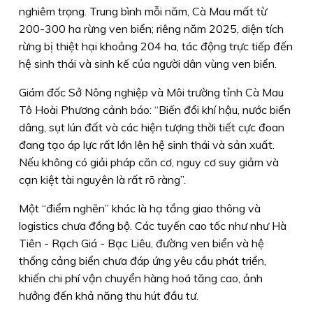
nghiêm trọng. Trung bình mỗi năm, Cà Mau mất từ
200-300 ha rừng ven biển; riêng năm 2025, diện tích
rừng bị thiệt hại khoảng 204 ha, tác động trực tiếp đến
hệ sinh thái và sinh kế của người dân vùng ven biển.
Giám đốc Sở Nông nghiệp và Môi trường tỉnh Cà Mau
Tô Hoài Phương cảnh báo: “Biến đổi khí hậu, nước biển
dâng, sụt lún đất và các hiện tượng thời tiết cực đoan
đang tạo áp lực rất lớn lên hệ sinh thái và sản xuất.
Nếu không có giải pháp căn cơ, nguy cơ suy giảm và
cạn kiệt tài nguyên là rất rõ ràng”.
Một “điểm nghẽn” khác là hạ tầng giao thông và
logistics chưa đồng bộ. Các tuyến cao tốc như như Hà
Tiên - Rạch Giá - Bạc Liêu, đường ven biển và hệ
thống cảng biển chưa đáp ứng yêu cầu phát triển,
khiến chi phí vận chuyển hàng hoá tăng cao, ảnh
hưởng đến khả năng thu hút đầu tư.