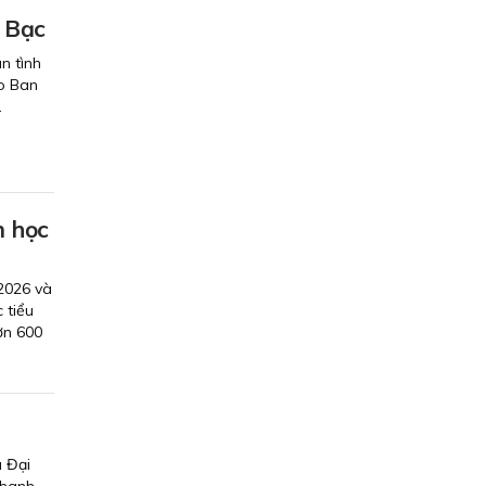
á Bạc
n tình
do Ban
.
m học
2026 và
 tiểu
ơn 600
 Đại