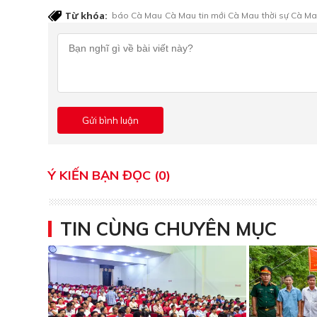
Từ khóa:
báo Cà Mau
Cà Mau
tin mới Cà Mau
thời sự Cà M
Ý KIẾN BẠN ĐỌC (0)
TIN CÙNG CHUYÊN MỤC