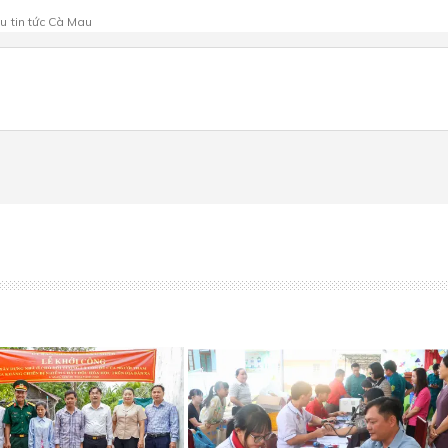
au
tin tức Cà Mau