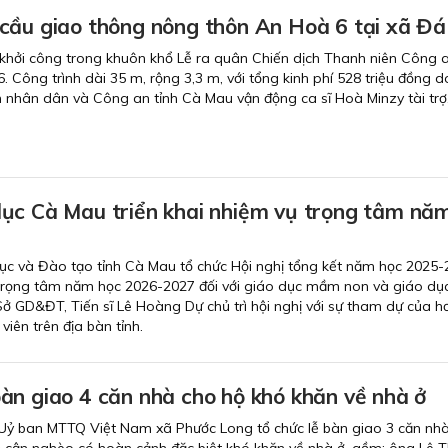
cầu giao thông nông thôn An Hoà 6 tại xã Đ
hởi công trong khuôn khổ Lễ ra quân Chiến dịch Thanh niên Công a
 Công trình dài 35 m, rộng 3,3 m, với tổng kinh phí 528 triệu đồng 
nhân dân và Công an tỉnh Cà Mau vận động ca sĩ Hoà Minzy tài trợ
ục Cà Mau triển khai nhiệm vụ trọng tâm nă
ục và Đào tạo tỉnh Cà Mau tổ chức Hội nghị tổng kết năm học 2025-
 trọng tâm năm học 2026-2027 đối với giáo dục mầm non và giáo dục
ở GD&ĐT, Tiến sĩ Lê Hoàng Dự chủ trì hội nghị với sự tham dự của h
viên trên địa bàn tỉnh.
àn giao 4 căn nhà cho hộ khó khăn về nhà ở
Uỷ ban MTTQ Việt Nam xã Phước Long tổ chức lễ bàn giao 3 căn nhà