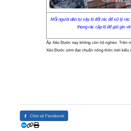
Mỗi người dân tự xây lò đốt rác để xử lý rác 
thùng rác cặp lộ để giữ gìn v
Ấp Xẻo Ðước nay không còn hộ nghèo. Trên nề
Xẻo Ðước sớm đạt chuẩn nông thôn mới kiểu 
Chia sẻ Facebook