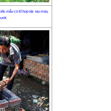
iểu mẫu có tổ hợp tác rau màu,
ướt.