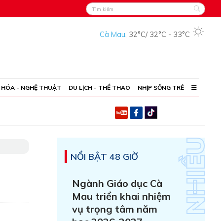
Cà Mau
,
32°C
/
32°C
-
33°C
 HÓA - NGHỆ THUẬT
DU LỊCH - THỂ THAO
NHỊP SỐNG TRẺ
NỔI BẬT 48 GIỜ
Ngành Giáo dục Cà
Mau triển khai nhiệm
vụ trọng tâm năm