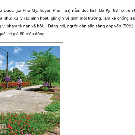
 Ðước (xã Phú Mỹ, huyện Phú Tân) nằm dọc kinh Bà Ký. 82 hộ trên t
 như: xử lý rác sinh hoạt, giữ gìn vệ sinh môi trường, làm kè chống sạt
ng vi phạm tệ nạn xã hội… Ðáng nói, người dân sẵn sàng góp vốn (50%)
ê” trị giá 80 triệu đồng.