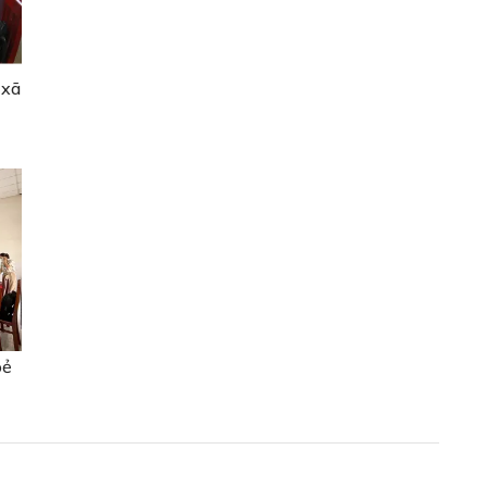
 xã
oẻ