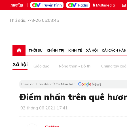
ភាសាខ្មែរ
Truyền hình
Radio
M
ultimedia
Thứ sáu, 7-8-26 05:08:45
THỜI SỰ
CHÍNH TRỊ
KINH TẾ
XÃ HỘI
CẢI CÁCH HÀN
Xã hội
Giáo dục
Nông thôn - Đô thị
Chung tay xoá 
Theo dõi Báo điện tử Cà Mau trên
Ðiểm nhấn trên quê hươ
02 tháng 06 2021 17:41