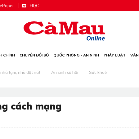
e
P
aper
LHQC
H CHÍNH
CHUYỂN ĐỔI SỐ
QUỐC PHÒNG - AN NINH
PHÁP LUẬT
VĂN
nhà tạm, nhà dột nát
An sinh xã hội
Sức khoẻ
ng cách mạng