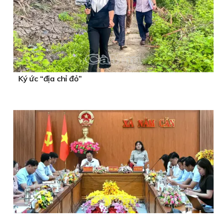
Ký ức “địa chỉ đỏ”