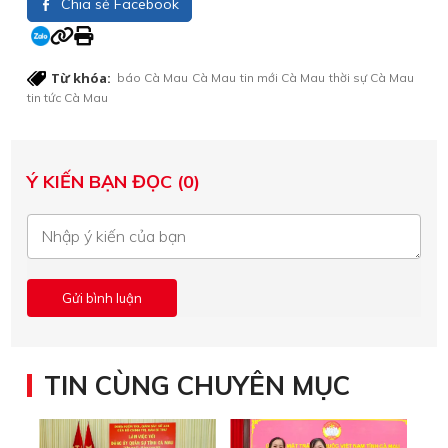
Chia sẻ Facebook
Từ khóa:
báo Cà Mau
Cà Mau
tin mới Cà Mau
thời sự Cà Mau
tin tức Cà Mau
Ý KIẾN BẠN ĐỌC (0)
TIN CÙNG CHUYÊN MỤC