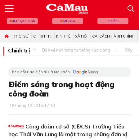
Truyền hình
Radio
ភាសាខ្មែរ
THỜI SỰ
CHÍNH TRỊ
KINH TẾ
XÃ HỘI
CẢI CÁCH HÀNH CHÍNH
Chính trị
Bảo vệ nền tảng tư tưởng của Đảng
Xây dự
Theo dõi Báo điện tử Cà Mau trên
Ðiểm sáng trong hoạt động
công đoàn
18 tháng 12 2015 17:13
Công đoàn cơ sở (CĐCS) Trường Tiểu
học Thái Văn Lung là một trong những đơn vị