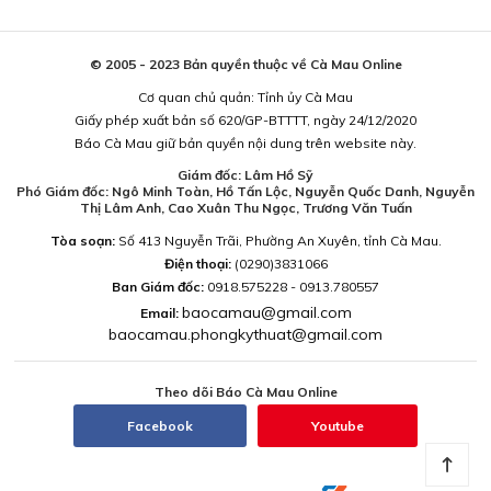
© 2005 - 2023 Bản quyền thuộc về Cà Mau Online
Cơ quan chủ quản: Tỉnh ủy Cà Mau
Giấy phép xuất bản số 620/GP-BTTTT, ngày 24/12/2020
Báo Cà Mau giữ bản quyền nội dung trên website này.
Giám đốc: Lâm Hồ Sỹ
Phó Giám đốc: Ngô Minh Toàn, Hồ Tấn Lộc, Nguyễn Quốc Danh, Nguyễn
Thị Lâm Anh, Cao Xuân Thu Ngọc, Trương Văn Tuấn
Tòa soạn:
Số 413 Nguyễn Trãi, Phường An Xuyên, tỉnh Cà Mau.
Điện thoại:
(0290)3831066
Ban Giám đốc:
0918.575228 - 0913.780557
baocamau@gmail.com
Email:
baocamau.phongkythuat@gmail.com
Theo dõi Báo Cà Mau Online
Facebook
Youtube