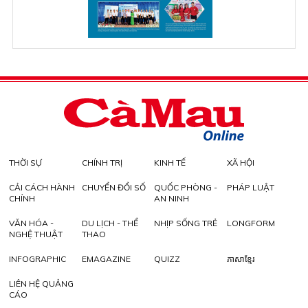
THỜI SỰ
CHÍNH TRỊ
KINH TẾ
XÃ HỘI
CẢI CÁCH HÀNH
CHUYỂN ĐỔI SỐ
QUỐC PHÒNG -
PHÁP LUẬT
CHÍNH
AN NINH
VĂN HÓA -
DU LỊCH - THỂ
NHỊP SỐNG TRẺ
LONGFORM
NGHỆ THUẬT
THAO
INFOGRAPHIC
EMAGAZINE
QUIZZ
ភាសាខ្មែរ
LIÊN HỆ QUẢNG
CÁO