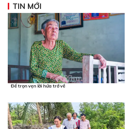
TIN MỚI
Ðể trọn vẹn lời hứa trở về