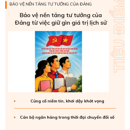
BẢO VỆ NỀN TẢNG TƯ TƯỞNG CỦA ĐẢNG
Bảo vệ nền tảng tư tưởng của
Ðảng từ việc giữ gìn giá trị lịch sử
Củng cố niềm tin, khơi dậy khát vọng
Cán bộ ngân hàng trong thời đại chuyển đổi số