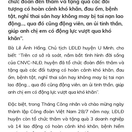
chức đoàn đến thăm và tặng quà các đối
tượng có hoàn cảnh khó khăn, đau ốm, bệnh
tật, nghỉ thai sản hay không may bị tai nạn lao
động..., qua đó cũng động viên, an ủi tinh thần,
giúp anh chị em có động lực vượt qua khó
khăn”.
Bà Lê Ánh Hồng, Chủ tịch LÐLÐ huyện U Minh, cho
biết: “Trên cơ sở rà soát, nắm bắt tình hình đời sống
của CNVC-NLÐ, huyện đã tổ chức đoàn đến thăm và
tặng quà các đối tượng có hoàn cảnh khó khăn, đau
ốm, bệnh tật, nghỉ thai sản hay không may bị tai nạn
lao động..., qua đó cũng động viên, an ủi tinh thần, giúp
anh chị em có động lực vượt qua khó khăn”.
Ðặc biệt, trong Tháng Công nhân và chào mừng ngày
thành lập Công đoàn Việt Nam 28/7 năm nay, LÐLÐ
huyện còn tổ chức thăm và tặng quà 3 doanh nghiệp
và 14 lao động có hoàn cảnh khó khăn, bệnh hiểm