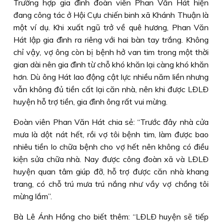
Trường hợp gia đình đoàn viên Phan Văn Hát hiện
đang công tác ở Hội Cựu chiến binh xã Khánh Thuận là
một ví dụ. Khi xuất ngũ trở về quê hương, Phan Văn
Hát lập gia đình ra riêng với hai bàn tay trắng. Không
chỉ vậy, vợ ông còn bị bệnh hở van tim trong một thời
gian dài nên gia đình từ chỗ khó khăn lại càng khó khăn
hơn. Dù ông Hát lao động cật lực nhiều năm liền nhưng
vẫn không đủ tiền cất lại căn nhà, nên khi được LÐLÐ
huyện hỗ trợ tiền, gia đình ông rất vui mừng.
Ðoàn viên Phan Văn Hát chia sẻ: “Trước đây nhà cửa
mưa là dột nát hết, rồi vợ tôi bệnh tim, làm được bao
nhiêu tiền lo chữa bệnh cho vợ hết nên không có điều
kiện sửa chữa nhà. Nay được công đoàn xã và LÐLÐ
huyện quan tâm giúp đỡ, hỗ trợ được căn nhà khang
trang, có chỗ trú mưa trú nắng như vầy vợ chồng tôi
mừng lắm”.
Bà Lê Ánh Hồng cho biết thêm: “LÐLÐ huyện sẽ tiếp