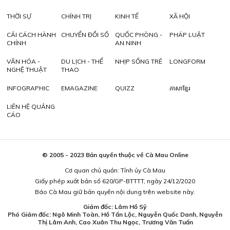
THỜI SỰ
CHÍNH TRỊ
KINH TẾ
XÃ HỘI
CẢI CÁCH HÀNH
CHUYỂN ĐỔI SỐ
QUỐC PHÒNG -
PHÁP LUẬT
CHÍNH
AN NINH
VĂN HÓA -
DU LỊCH - THỂ
NHỊP SỐNG TRẺ
LONGFORM
NGHỆ THUẬT
THAO
INFOGRAPHIC
EMAGAZINE
QUIZZ
ភាសាខ្មែរ
LIÊN HỆ QUẢNG
CÁO
© 2005 - 2023 Bản quyền thuộc về Cà Mau Online
Cơ quan chủ quản: Tỉnh ủy Cà Mau
Giấy phép xuất bản số 620/GP-BTTTT, ngày 24/12/2020
Báo Cà Mau giữ bản quyền nội dung trên website này.
Giám đốc: Lâm Hồ Sỹ
Phó Giám đốc: Ngô Minh Toàn, Hồ Tấn Lộc, Nguyễn Quốc Danh, Nguyễn
Thị Lâm Anh, Cao Xuân Thu Ngọc, Trương Văn Tuấn