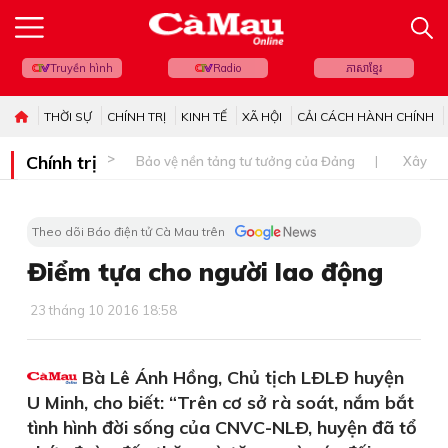
Truyền hình
Radio
ភាសាខ្មែរ
THỜI SỰ
CHÍNH TRỊ
KINH TẾ
XÃ HỘI
CẢI CÁCH HÀNH CHÍNH
Chính trị
Bảo vệ nền tảng tư tưởng của Đảng
Xây dự
Theo dõi Báo điện tử Cà Mau trên
Điểm tựa cho người lao động
23 tháng 10 2016 18:58
Bà Lê Ánh Hồng, Chủ tịch LÐLÐ huyện
U Minh, cho biết: “Trên cơ sở rà soát, nắm bắt
tình hình đời sống của CNVC-NLÐ, huyện đã tổ