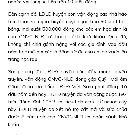
nghèo với tổng số tiền trên 10 triệu đồng.
Bên cạnh đó, LÐLÐ huyện còn vận động các nhà hảo
tâm trong và ngoài huyện quyên góp trao 50 suất học
bổng, mỗi suất 500.000 đồng cho các em học sinh là
con CNVC-NLÐ có hoàn cảnh khó khăn. Qua đó,
không chỉ chia gánh nặng với các gia đình vào đầu
năm học mới mà còn là động lực để con em họ vươn lên
trong học tập.
Song song đó, LÐLÐ huyện còn đẩy mạnh tuyên
truyền, vận động CNVC-NLÐ đóng góp Quỹ “Mái ấm
Công đoàn” do Tổng LÐLÐ Việt Nam phát động. Từ
đầu năm đến nay, LÐLÐ huyện đã vận động được 197
triệu đồng, đạt 105% chỉ tiêu tỉnh giao. Từ nguồn quỹ
này, LÐLÐ huyện đã xét hỗ trợ cất mới và sửa chữa
được 8 căn nhà cho CNVC-NLÐ có hoàn cảnh khó
khăn.