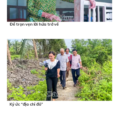
Ðể trọn vẹn lời hứa trở về
Ký ức “địa chỉ đỏ”