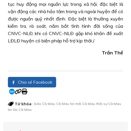
tục huy động mọi nguồn lực trong xã hội, đặc biệt là
vận động các nhà hảo tâm trong và ngoài huyện để có
được nguồn quỹ nhất định. Ðặc biệt là thường xuyên
kiểm tra, rà soát, nắm bắt tình hình đời sống của
CNVC-NLÐ, khi có CNVC-NLÐ gặp khó khăn đề xuất
LÐLÐ huyện có biện pháp hỗ trợ kịp thời./.
Trần Thể
Chia sẻ Facebook
Từ khóa:
báo Cà Mau
Cà Mau
tin mới Cà Mau
thời sự Cà Mau
tin tức Cà Mau