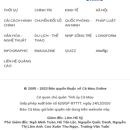
THỜI SỰ
CHÍNH TRỊ
KINH TẾ
XÃ HỘI
CẢI CÁCH HÀNH
CHUYỂN ĐỔI SỐ
QUỐC PHÒNG -
PHÁP LUẬT
CHÍNH
AN NINH
VĂN HÓA -
DU LỊCH - THỂ
NHỊP SỐNG TRẺ
LONGFORM
NGHỆ THUẬT
THAO
INFOGRAPHIC
EMAGAZINE
QUIZZ
ភាសាខ្មែរ
LIÊN HỆ QUẢNG
CÁO
© 2005 - 2023 Bản quyền thuộc về Cà Mau Online
Cơ quan chủ quản: Tỉnh ủy Cà Mau
Giấy phép xuất bản số 620/GP-BTTTT, ngày 24/12/2020
Báo Cà Mau giữ bản quyền nội dung trên website này.
Giám đốc: Lâm Hồ Sỹ
Phó Giám đốc: Ngô Minh Toàn, Hồ Tấn Lộc, Nguyễn Quốc Danh, Nguyễn
Thị Lâm Anh, Cao Xuân Thu Ngọc, Trương Văn Tuấn