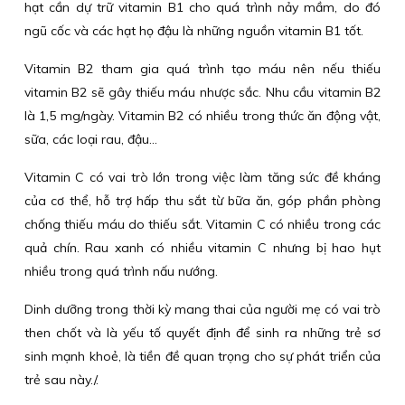
hạt cần dự trữ vitamin B1 cho quá trình nảy mầm, do đó
ngũ cốc và các hạt họ đậu là những nguồn vitamin B1 tốt.
Vitamin B2 tham gia quá trình tạo máu nên nếu thiếu
vitamin B2 sẽ gây thiếu máu nhược sắc. Nhu cầu vitamin B2
là 1,5 mg/ngày. Vitamin B2 có nhiều trong thức ăn động vật,
sữa, các loại rau, đậu...
Vitamin C có vai trò lớn trong việc làm tăng sức đề kháng
của cơ thể, hỗ trợ hấp thu sắt từ bữa ăn, góp phần phòng
chống thiếu máu do thiếu sắt. Vitamin C có nhiều trong các
quả chín. Rau xanh có nhiều vitamin C nhưng bị hao hụt
nhiều trong quá trình nấu nướng.
Dinh dưỡng trong thời kỳ mang thai của người mẹ có vai trò
then chốt và là yếu tố quyết định để sinh ra những trẻ sơ
sinh mạnh khoẻ, là tiền đề quan trọng cho sự phát triển của
trẻ sau này./.