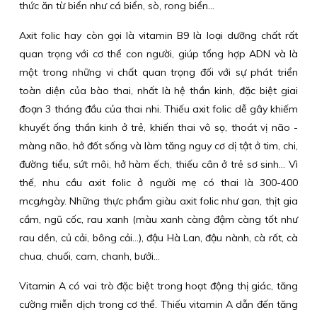
thức ăn từ biển như cá biển, sò, rong biển...
Axit folic hay còn gọi là vitamin B9 là loại dưỡng chất rất
quan trọng với cơ thể con người, giúp tổng hợp ADN và là
một trong những vi chất quan trọng đối với sự phát triển
toàn diện của bào thai, nhất là hệ thần kinh, đặc biệt giai
đoạn 3 tháng đầu của thai nhi. Thiếu axit folic dễ gây khiếm
khuyết ống thần kinh ở trẻ, khiến thai vô sọ, thoát vị não -
màng não, hở đốt sống và làm tăng nguy cơ dị tật ở tim, chi,
đường tiểu, sứt môi, hở hàm ếch, thiếu cân ở trẻ sơ sinh… Vì
thế, nhu cầu axit folic ở người mẹ có thai là 300-400
mcg/ngày. Những thực phẩm giàu axit folic như gan, thịt gia
cầm, ngũ cốc, rau xanh (màu xanh càng đậm càng tốt như
rau dền, củ cải, bông cải…), đậu Hà Lan, đậu nành, cà rốt, cà
chua, chuối, cam, chanh, bưởi…
Vitamin A có vai trò đặc biệt trong hoạt động thị giác, tăng
cường miễn dịch trong cơ thể. Thiếu vitamin A dẫn đến tăng