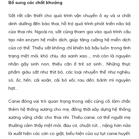
Bổ sung các chất khoáng
Sắt rất cần thiết cho quá trình vận chuyển ô xy và vi chất
dinh dưỡng đến bào thai, hỗ trợ quá trình phát triển não bộ
của thai nhi. Ngoài ra, sắt cũng tham gia vào quá trình cấu
tạo nên enzym hệ miễn dịch, giúp tăng cường hệ miễn dịch
của cơ thể. Thiếu sắt không chỉ khiến bà bầu luôn trong tình
trạng mệt mỏi, khó chịu, da xanh xao…, mà còn là nguyên
nhân gây sinh non, thiếu cân ở trẻ sơ sinh… Những thực
phẩm giàu sắt như thịt bò, các loại nhuyễn thể như nghêu,
sò, ốc, hến, cải xoăn, cải bó xôi, rau dền, bánh mì nguyên
hạt…
Canxi đóng vai trò quan trọng trong việc củng cố, làm chắc
thêm hệ thống xương cho mẹ, đồng thời xây dựng hệ thống
xương vững chắc cho thai nhi. Thiếu canxi, cơ thể người mẹ
thường cảm thấy mệt mỏi, đau cơ, chuột rút…, nặng hơn nữa
là xuất hiện các cơn co giật, biểu hiện của sự tụt canxi huyết.