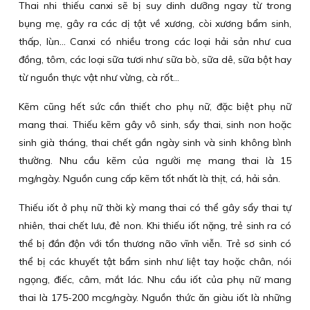
Thai nhi thiếu canxi sẽ bị suy dinh dưỡng ngay từ trong
bụng mẹ, gây ra các dị tật về xương, còi xương bẩm sinh,
thấp, lùn… Canxi có nhiều trong các loại hải sản như cua
đồng, tôm, các loại sữa tươi như sữa bò, sữa dê, sữa bột hay
từ nguồn thực vật như vừng, cà rốt…
Kẽm cũng hết sức cần thiết cho phụ nữ, đặc biệt phụ nữ
mang thai. Thiếu kẽm gây vô sinh, sẩy thai, sinh non hoặc
sinh già tháng, thai chết gần ngày sinh và sinh không bình
thường. Nhu cầu kẽm của người mẹ mang thai là 15
mg/ngày. Nguồn cung cấp kẽm tốt nhất là thịt, cá, hải sản.
Thiếu iốt ở phụ nữ thời kỳ mang thai có thể gây sẩy thai tự
nhiên, thai chết lưu, đẻ non. Khi thiếu iốt nặng, trẻ sinh ra có
thể bị đần độn với tổn thương não vĩnh viễn. Trẻ sơ sinh có
thể bị các khuyết tật bẩm sinh như liệt tay hoặc chân, nói
ngọng, điếc, câm, mắt lác. Nhu cầu iốt của phụ nữ mang
thai là 175-200 mcg/ngày. Nguồn thức ăn giàu iốt là những