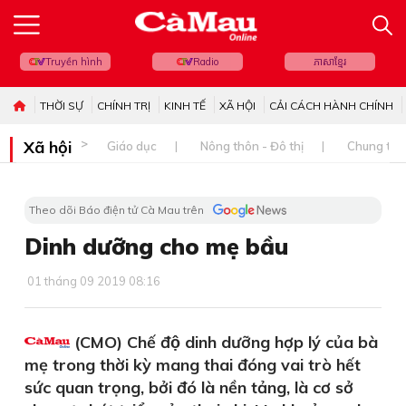
Truyền hình
Radio
ភាសាខ្មែរ
THỜI SỰ
CHÍNH TRỊ
KINH TẾ
XÃ HỘI
CẢI CÁCH HÀNH CHÍNH
Xã hội
Giáo dục
Nông thôn - Đô thị
Chung tay 
Theo dõi Báo điện tử Cà Mau trên
Dinh dưỡng cho mẹ bầu
01 tháng 09 2019 08:16
(CMO) Chế độ dinh dưỡng hợp lý của bà
mẹ trong thời kỳ mang thai đóng vai trò hết
sức quan trọng, bởi đó là nền tảng, là cơ sở