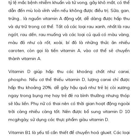
tỷ lệ mắc bệnh nhiễm khuẩn và tử vong, gây khô mắt, có thể
dẫn đến mù loà vĩnh viễn nếu không được điều trị. Sữa, gan,
trứng... là nguồn vitamin A động vật, dễ dàng được hấp thu
và dự trữ trong cơ thể. Tất cả các loại rau xanh, nhất là rau
ngót, rau dền, rau muống và các loại củ quả có màu vàng,
màu đỏ như cà rốt, xoài, bí đỏ là những thức ăn nhiều
caroten, còn gọi là tiền vitamin A, vào cơ thể sẽ chuyển
thành vitamin A.
Vitamin D giúp hấp thu các khoáng chất như canxi,
phospho. Nếu cơ thể thiếu vitamin D, lượng canxi chỉ được
hấp thu khoảng 20%, dễ gây hậu quả như trẻ bị còi xương
ngay trong bụng mẹ hay trẻ đẻ ra bình thường nhưng thóp
sẽ lâu liền. Phụ nữ có thai nên có thời gian hoạt động ngoài
trời càng nhiều càng tốt. Nên được bổ sung vitamin D 10
mcg/ngày, sử dụng các thực phẩm giàu vitamin D.
Vitamin B1 là yếu tố cần thiết để chuyển hoá gluxit. Các loại