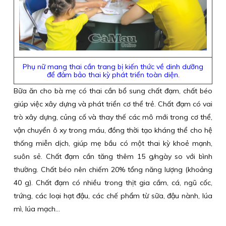
Phụ nữ mang thai cần trang bị kiến thức về dinh dưỡng
để đảm bảo thai kỳ phát triển toàn diện.
Bữa ăn cho bà mẹ có thai cần bổ sung chất đạm, chất béo
giúp việc xây dựng và phát triển cơ thể trẻ. Chất đạm có vai
trò xây dựng, củng cố và thay thế các mô mới trong cơ thể,
vận chuyển ô xy trong máu, đồng thời tạo kháng thể cho hệ
thống miễn dịch, giúp mẹ bầu có một thai kỳ khoẻ mạnh,
suôn sẻ. Chất đạm cần tăng thêm 15 g/ngày so với bình
thường. Chất béo nên chiếm 20% tổng năng lượng (khoảng
40 g). Chất đạm có nhiều trong thịt gia cầm, cá, ngũ cốc,
trứng, các loại hạt đậu, các chế phẩm từ sữa, đậu nành, lúa
mì, lúa mạch…