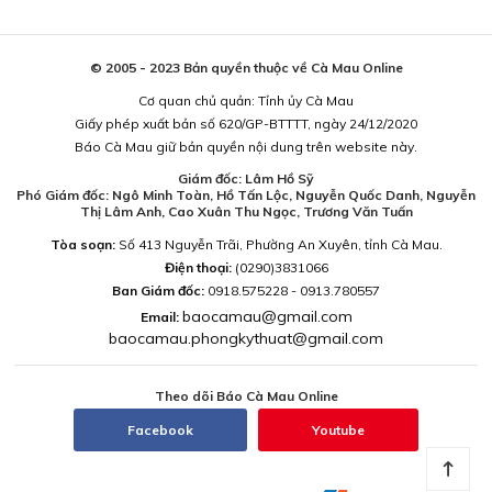
© 2005 - 2023 Bản quyền thuộc về Cà Mau Online
Cơ quan chủ quản: Tỉnh ủy Cà Mau
Giấy phép xuất bản số 620/GP-BTTTT, ngày 24/12/2020
Báo Cà Mau giữ bản quyền nội dung trên website này.
Giám đốc: Lâm Hồ Sỹ
Phó Giám đốc: Ngô Minh Toàn, Hồ Tấn Lộc, Nguyễn Quốc Danh, Nguyễn
Thị Lâm Anh, Cao Xuân Thu Ngọc, Trương Văn Tuấn
Tòa soạn:
Số 413 Nguyễn Trãi, Phường An Xuyên, tỉnh Cà Mau.
Điện thoại:
(0290)3831066
Ban Giám đốc:
0918.575228 - 0913.780557
baocamau@gmail.com
Email:
baocamau.phongkythuat@gmail.com
Theo dõi Báo Cà Mau Online
Facebook
Youtube