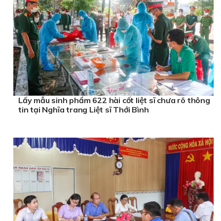
Lấy mẫu sinh phẩm 622 hài cốt liệt sĩ chưa rõ thông
tin tại Nghĩa trang Liệt sĩ Thới Bình