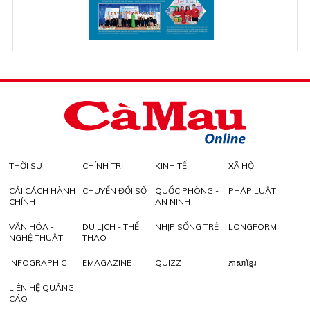
THỜI SỰ
CHÍNH TRỊ
KINH TẾ
XÃ HỘI
CẢI CÁCH HÀNH
CHUYỂN ĐỔI SỐ
QUỐC PHÒNG -
PHÁP LUẬT
CHÍNH
AN NINH
VĂN HÓA -
DU LỊCH - THỂ
NHỊP SỐNG TRẺ
LONGFORM
NGHỆ THUẬT
THAO
INFOGRAPHIC
EMAGAZINE
QUIZZ
ភាសាខ្មែរ
LIÊN HỆ QUẢNG
CÁO