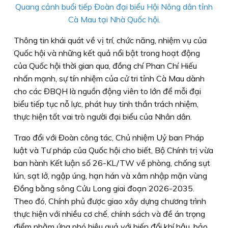
Quang cảnh buổi tiếp Đoàn đại biểu Hội Nông dân tỉnh
Cà Mau tại Nhà Quốc hội.
Thông tin khái quát về vị trí, chức năng, nhiệm vụ của
Quốc hội và những kết quả nổi bật trong hoạt động
của Quốc hội thời gian qua, đồng chí Phan Chí Hiếu
nhấn mạnh, sự tín nhiệm của cử tri tỉnh Cà Mau dành
cho các ĐBQH là nguồn động viên to lớn để mỗi đại
biểu tiếp tục nỗ lực, phát huy tinh thần trách nhiệm,
thực hiện tốt vai trò người đại biểu của Nhân dân.
Trao đổi với Đoàn công tác, Chủ nhiệm Uỷ ban Pháp
luật và Tư pháp của Quốc hội cho biết, Bộ Chính trị vừa
ban hành Kết luận số 26-KL/TW về phòng, chống sụt
lún, sạt lở, ngập úng, hạn hán và xâm nhập mặn vùng
Đồng bằng sông Cửu Long giai đoạn 2026-2035.
Theo đó, Chính phủ được giao xây dựng chương trình
thực hiện với nhiều cơ chế, chính sách và đề án trọng
điểm nhằm ứng phó hiệu quả với biến đổi khí hậu, bảo