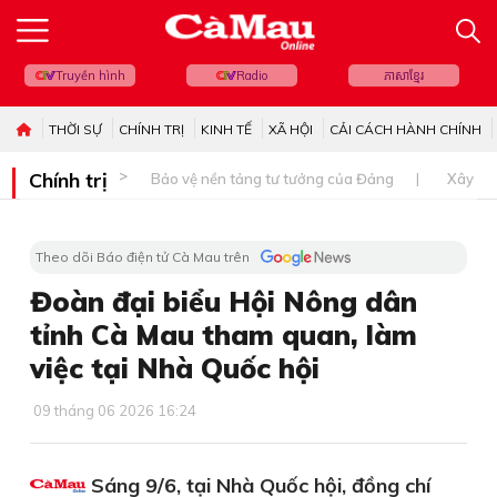
Truyền hình
Radio
ភាសាខ្មែរ
THỜI SỰ
CHÍNH TRỊ
KINH TẾ
XÃ HỘI
CẢI CÁCH HÀNH CHÍNH
Chính trị
Bảo vệ nền tảng tư tưởng của Đảng
Xây dự
Theo dõi Báo điện tử Cà Mau trên
Đoàn đại biểu Hội Nông dân
tỉnh Cà Mau tham quan, làm
việc tại Nhà Quốc hội
09 tháng 06 2026 16:24
Sáng 9/6, tại Nhà Quốc hội, đồng chí