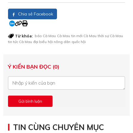
Chia sẻ Facebook
Từ khóa:
báo Cà Mau
Cà Mau
tin mới Cà Mau
thời sự Cà Mau
tin tức Cà Mau
đại biểu
hội nông dân
quốc hội
Ý KIẾN BẠN ĐỌC (0)
TIN CÙNG CHUYÊN MỤC