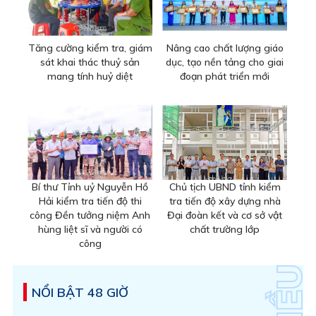
Tăng cường kiểm tra, giám
Nâng cao chất lượng giáo
sát khai thác thuỷ sản
dục, tạo nền tảng cho giai
mang tính huỷ diệt
đoạn phát triển mới
Bí thư Tỉnh uỷ Nguyễn Hồ
Chủ tịch UBND tỉnh kiểm
Hải kiểm tra tiến độ thi
tra tiến độ xây dựng nhà
công Đền tưởng niệm Anh
Đại đoàn kết và cơ sở vật
hùng liệt sĩ và người có
chất trường lớp
công
NỔI BẬT 48 GIỜ