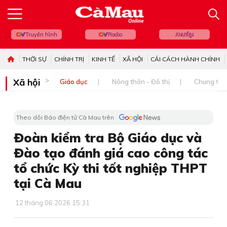
Truyền hình
Radio
ភាសាខ្មែរ
THỜI SỰ
CHÍNH TRỊ
KINH TẾ
XÃ HỘI
CẢI CÁCH HÀNH CHÍNH
Xã hội
Giáo dục
Nông thôn - Đô thị
Chung tay 
Theo dõi Báo điện tử Cà Mau trên
Đoàn kiểm tra Bộ Giáo dục và
Đào tạo đánh giá cao công tác
tổ chức Kỳ thi tốt nghiệp THPT
tại Cà Mau
12 tháng 06 2026 15:31