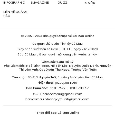
INFOGRAPHIC
EMAGAZINE
QUIZZ
ភាសាខ្មែរ
LIÊN HỆ QUẢNG
CÁO
© 2005 - 2023 Bản quyền thuộc về Cà Mau Online
Cơ quan chủ quản: Tỉnh ủy Cà Mau
Giấy phép xuất bản số 620/GP-BTTTT, ngày 24/12/2020
Báo Cà Mau giữ bản quyền nội dung trên website này.
Giám đốc: Lâm Hồ Sỹ
Phó Giám đốc: Ngô Minh Toàn, Hồ Tấn Lộc, Nguyễn Quốc Danh, Nguyễn
Thị Lâm Anh, Cao Xuân Thu Ngọc, Trương Văn Tuấn
Tòa soạn:
Số 413 Nguyễn Trãi, Phường An Xuyên, tỉnh Cà Mau.
Điện thoại:
(0290)3831066
Ban Giám đốc:
0918.575228 - 0913.780557
baocamau@gmail.com
Email:
baocamau.phongkythuat@gmail.com
Theo dõi Báo Cà Mau Online