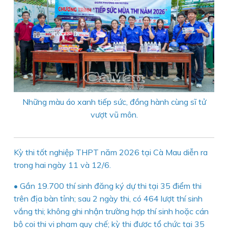
Những màu áo xanh tiếp sức, đồng hành cùng sĩ tử
vượt vũ môn.
Kỳ thi tốt nghiệp THPT năm 2026 tại Cà Mau diễn ra
trong hai ngày 11 và 12/6.
• Gần 19.700 thí sinh đăng ký dự thi tại 35 điểm thi
trên địa bàn tỉnh; sau 2 ngày thi, có 464 lượt thí sinh
vắng thi; không ghi nhận trường hợp thí sinh hoặc cán
bộ coi thi vi phạm quy chế; kỳ thi được tổ chức tại 35