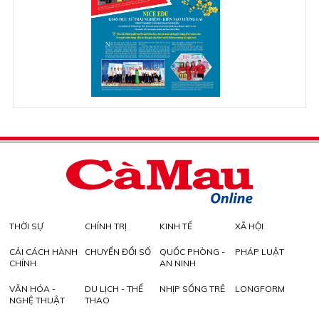
THỜI SỰ
CHÍNH TRỊ
KINH TẾ
XÃ HỘI
CẢI CÁCH HÀNH
CHUYỂN ĐỔI SỐ
QUỐC PHÒNG -
PHÁP LUẬT
CHÍNH
AN NINH
VĂN HÓA -
DU LỊCH - THỂ
NHỊP SỐNG TRẺ
LONGFORM
NGHỆ THUẬT
THAO