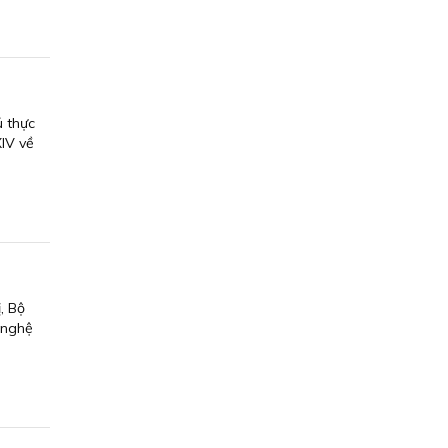
 thực
IV về
, Bộ
 nghệ