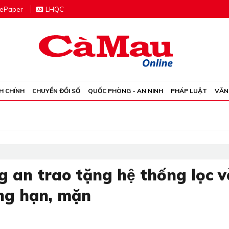
e
P
aper
LHQC
H CHÍNH
CHUYỂN ĐỔI SỐ
QUỐC PHÒNG - AN NINH
PHÁP LUẬT
VĂN
n trao tặng hệ thống lọc va
ng hạn, mặn