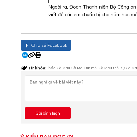
Ngoài ra, Đoàn Thanh niên Bộ Công an 
viết để các em chuẩn bị cho năm học mới
Chia sẻ Facebook
Từ khóa:
báo Cà Mau
Cà Mau
tin mới Cà Mau
thời sự Cà M
Ý KIẾN BẠN ĐỌC (0)