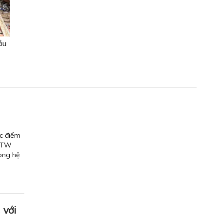
ầu
ác điểm
Đ/TW
rong hệ
 với