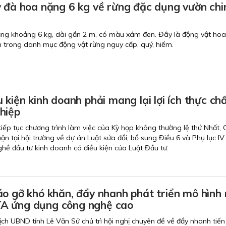
ỳ đà hoa nặng 6 kg về rừng đặc dụng vườn ch
ặng khoảng 6 kg, dài gần 2 m, có màu xám đen. Đây là động vật ho
 trong danh mục động vật rừng nguy cấp, quý, hiếm.
 kiện kinh doanh phải mang lại lợi ích thực ch
hiệp
 tiếp tục chương trình làm việc của Kỳ họp không thường lệ thứ Nhất,
uận tại hội trường về dự án Luật sửa đổi, bổ sung Điều 6 và Phụ lục IV
ề đầu tư kinh doanh có điều kiện của Luật Đầu tư.
o gỡ khó khăn, đẩy nhanh phát triển mô hình 
A ứng dụng công nghệ cao
ịch UBND tỉnh Lê Văn Sử chủ trì hội nghị chuyên đề về đẩy nhanh tiến