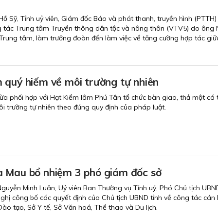
ồ Sỹ, Tỉnh uỷ viên, Giám đốc Báo và phát thanh, truyền hình (PTTH)
g tác Trung tâm Truyền thông dân tộc và nông thôn (VTV5) do ông
rung tâm, làm trưởng đoàn đến làm việc về tăng cường hợp tác giữ
 quý hiếm về môi trường tự nhiên
 phối hợp với Hạt Kiểm lâm Phú Tân tổ chức bàn giao, thả một cá t
 trường tự nhiên theo đúng quy định của pháp luật.
 Mau bổ nhiệm 3 phó giám đốc sở
Nguyễn Minh Luân, Uỷ viên Ban Thường vụ Tỉnh uỷ, Phó Chủ tịch UBND
 nghị công bố các quyết định của Chủ tịch UBND tỉnh về công tác cán 
Đào tạo, Sở Y tế, Sở Văn hoá, Thể thao và Du lịch.