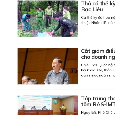
Thả cá thể k
Bạc Liêu
Cá thể kỳ đà hoa n
thuộc Nhóm IIB, nằm
Cắt giảm điều
cho doanh ng
Chiều 5/8, Quốc hội
hội khoá XVI, thảo l
danh mục ngành, ngh
Tập trung thá
tôm RAS-IMT
Ngày 5/8, Phó Chủ t