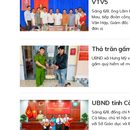
VTV5
Sáng 6/8, ông Lâm H
Mau, tiếp đoàn côn
Văn Hợp, Giám đốc T
đơn vị.
Thả trăn gấm
UBND xã Hưng Mỹ vừa
gấm quý hiếm về môi
UBND tỉnh Cà
Sáng 6/8, đồng chí 
Cà Mau, chủ trì hội
với Sở Giáo dục và 