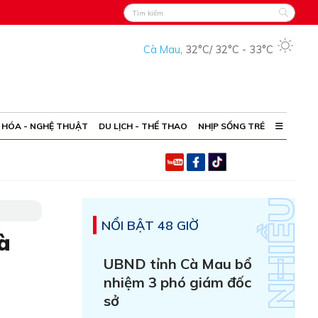
Cà Mau
,
32°C
/
32°C
-
33°C
 HÓA - NGHỆ THUẬT
DU LỊCH - THỂ THAO
NHỊP SỐNG TRẺ
NỔI BẬT 48 GIỜ
̀
UBND tỉnh Cà Mau bổ
nhiệm 3 phó giám đốc
sở