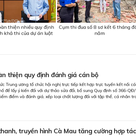
oàn thiện nhiều quy định
Cụm thi đua số 8 sơ kết 6 tháng đ
h khả thi của dự án luật
năm
àn thiện quy định đánh giá cán bộ
c Trung ương tổ chức hội nghị trực tiếp kết hợp trực tuyến kết nối c
phố để lấy ý kiến đối với dự thảo sửa đổi, bổ sung Quy định số 366-Q
kiểm điểm và đánh giá, xếp loại chất lượng đối với tập thể, cá nhân t
thanh, truyền hình Cà Mau tăng cường hợp tác