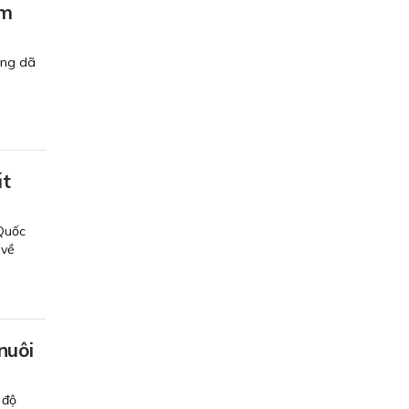
im
ang dã
ất
 Quốc
 về
nuôi
 độ