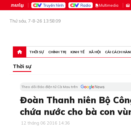
ភាសាខ្មែរ
Truyền hình
Radio
M
ultimedia
Thứ sáu, 7-8-26 13:58:09
THỜI SỰ
CHÍNH TRỊ
KINH TẾ
XÃ HỘI
CẢI CÁCH HÀN
Thời sự
Theo dõi Báo điện tử Cà Mau trên
Đoàn Thanh niên Bộ Công a
chứa nước cho bà con vù
12 tháng 06 2016 14:36