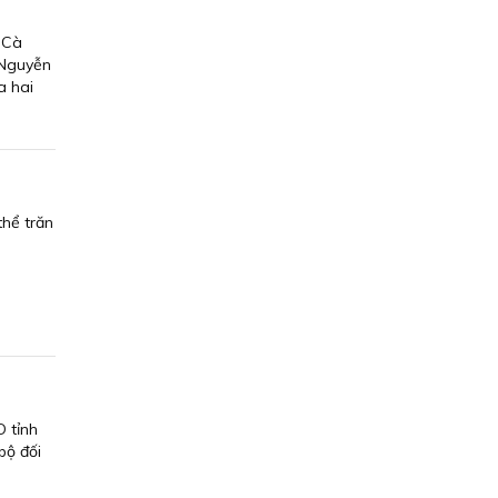
 Cà
 Nguyễn
a hai
hể trăn
 tỉnh
bộ đối