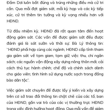
Ðầm Dơi luôn bắt đúng và trúng những điều mà cử tri
cần. Qua mỗi đợt giám sát, mỗi kỳ họp và các kỳ tiếp
xúc, cử tri thêm tin tưởng và kỳ vọng nhiều hơn với
HÐND.
Từ đầu nhiệm kỳ, HÐND đã rất quan tâm đến hoạt
động giám sát. Các vấn đề được giám sát đều được
đánh giá là sát sườn và thời sự. Bà Lý thông tin:
“HÐND phối hợp cùng các ngành, HÐND cấp tỉnh tham
gia giám sát về tạm giam, tạm giữ; việc thu, chi ngân
sách; các nguồn vận động xây dựng nông thôn mới; cải
cách thủ tục hành chính; chế độ và chính sách dành
cho giáo viên; tình hình sử dụng nước sạch trong đồng
bào dân tộc”.
Việc giám sát chuyên đề được lấy ý kiến và xây dựng
trên cơ sở trao đổi thông tin chặt chẽ của các tổ, ban
của HÐND, gắn vai trò của các vị thường trực HÐND
trong việc định hướng hoạt động. Qua mỗi vấn đề giám