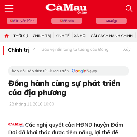
Truyền hình
Radio
ភាសាខ្មែរ
THỜI SỰ
CHÍNH TRỊ
KINH TẾ
XÃ HỘI
CẢI CÁCH HÀNH CHÍNH
Chính trị
Bảo vệ nền tảng tư tưởng của Đảng
Xây dự
Theo dõi Báo điện tử Cà Mau trên
Đồng hành cùng sự phát triển
của địa phương
28 tháng 11 2016 10:00
Các nghị quyết của HÐND huyện Ðầm
Dơi đã khai thác được tiềm năng, lợi thế để