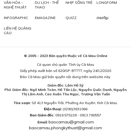
VĂN HÓA -
DU LỊCH - THỂ
NHỊP SỐNG TRẺ
LONGFORM
NGHỆ THUẬT
THAO
INFOGRAPHIC
EMAGAZINE
QUIZZ
ភាសាខ្មែរ
LIÊN HỆ QUẢNG
CÁO
© 2005 - 2023 Bản quyền thuộc về Cà Mau Online
Cơ quan chủ quản: Tỉnh ủy Cà Mau
Giấy phép xuất bản số 620/GP-BTTTT, ngày 24/12/2020
Báo Cà Mau giữ bản quyền nội dung trên website này.
Giám đốc: Lâm Hồ Sỹ
Phó Giám đốc: Ngô Minh Toàn, Hồ Tấn Lộc, Nguyễn Quốc Danh, Nguyễn
Thị Lâm Anh, Cao Xuân Thu Ngọc, Trương Văn Tuấn
Tòa soạn:
Số 413 Nguyễn Trãi, Phường An Xuyên, tỉnh Cà Mau.
Điện thoại:
(0290)3831066
Ban Giám đốc:
0918.575228 - 0913.780557
baocamau@gmail.com
Email:
baocamau.phongkythuat@gmail.com