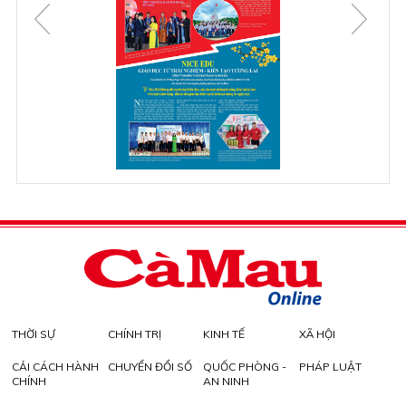
THỜI SỰ
CHÍNH TRỊ
KINH TẾ
XÃ HỘI
CẢI CÁCH HÀNH
CHUYỂN ĐỔI SỐ
QUỐC PHÒNG -
PHÁP LUẬT
CHÍNH
AN NINH