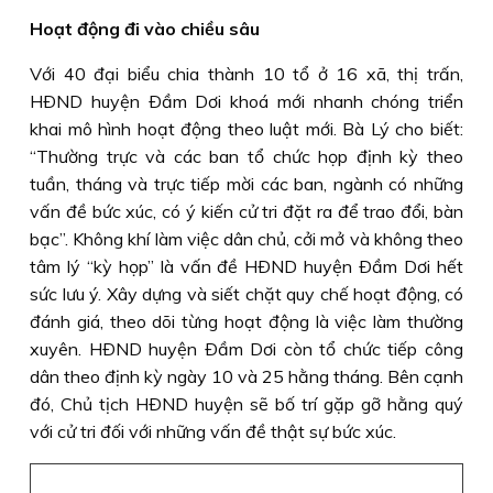
Hoạt động đi vào chiều sâu
Với 40 đại biểu chia thành 10 tổ ở 16 xã, thị trấn,
HÐND huyện Ðầm Dơi khoá mới nhanh chóng triển
khai mô hình hoạt động theo luật mới. Bà Lý cho biết:
“Thường trực và các ban tổ chức họp định kỳ theo
tuần, tháng và trực tiếp mời các ban, ngành có những
vấn đề bức xúc, có ý kiến cử tri đặt ra để trao đổi, bàn
bạc”. Không khí làm việc dân chủ, cởi mở và không theo
tâm lý “kỳ họp” là vấn đề HÐND huyện Ðầm Dơi hết
sức lưu ý. Xây dựng và siết chặt quy chế hoạt động, có
đánh giá, theo dõi từng hoạt động là việc làm thường
xuyên. HÐND huyện Ðầm Dơi còn tổ chức tiếp công
dân theo định kỳ ngày 10 và 25 hằng tháng. Bên cạnh
đó, Chủ tịch HÐND huyện sẽ bố trí gặp gỡ hằng quý
với cử tri đối với những vấn đề thật sự bức xúc.