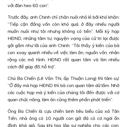
với đàn heo 60 con”.
Trước đây, anh Chinh chỉ chăn nuôi nhỏ lẻ bởi khó khăn:
“Tiếp cận đồng vốn còn khó quá, ở đây nhiều người
muốn nuôi như tôi nhưng không có tiền”. Mỗi kỳ họp
HÐND, những tâm tư, nguyện vọng của cử tri lại được
gởi gắm như lời của anh Chinh: “Tôi thấy ý kiến của bà
con xoay quanh nhiều về việc làm ăn, nguồn vốn, nhân
rộng các mô hình. HÐND rất quan tâm và tìm nhiều
cách để giúp đỡ, hỗ trợ”.
Chú Ba Chiến (Lê Văn Thi, ấp Thuận Long) thì tâm sự:
“Ở đây mà họp HÐND thì bà con quan tâm dữ lắm. Nhờ
các cuộc họp mà ý kiến của chúng tôi đến được với cơ
quan chức năng, làm ăn cũng thêm phần phát triển”.
Ông Ba Chiến là cựu chiến binh tiêu biểu của xã Tân
Tiến, nhà ông có 10 người con giờ đã có cơ ngơi ổn
định, khá giả. Sau khi tạo lập sự nghiệp cho các con,