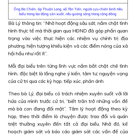
Ông Ba Chiến, ấp Thuận Long, xã Tân Tiến, người cựu chiến binh tiêu
biểu trong lao động sản xuất, nêu gương sáng trong cộng đồng.
Bà Lý thông tin: “Nhờ hoạt động sâu sát, nắm chặt tình
hình thực tế mà thời gian qua HÐND đã góp phần quan
trọng vào việc thực hiện các nhiệm vụ chính trị địa
phương, hiện tượng khiếu kiện và các điểm nóng của xã
hội hầu như rất ít”.
Mỗi đại biểu trên từng lĩnh vực nắm bắt chặt chẽ tình
hình, đặc biệt là lắng nghe ý kiến, tâm tư, nguyện vọng
của cử tri qua các kỳ họp, tiếp xúc, phản ánh.
Theo bà Lý, đại biểu có trách nhiệm xuyên suốt với lời
hứa của mình trước cử tri, “biết trăn trở những vấn đề
mà bà con đang đối mặt”. Tâm lý hoạt động theo kỳ
họp, theo thời điểm là chuyện được trao đổi và quán
triệt thường xuyên đến tất cả đại biểu. Nhờ đó, kế
hoạch giám sát và báo cáo giám sát các vấn đề của