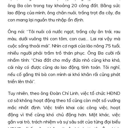
ông Ba còn trong tay khoảng 20 công đất. Bằng sức
lao động của mình, ông chăn nuôi, trồng trọt đa cây, đa
con mang lại nguồn thu nhập ổn định.
Ông nói: “Tôi nuôi cá nước ngọt, trồng cây ăn trái, rau
màu, dưới vuông thì con tôm, con cua… Lai rai vậy mà
cuộc sống thoải mái”. Nhìn cơ ngơi của lão nông 75 tuổi,
nhiều người phải trầm trồ thán phục. Ông Ba cười rồi
nhẩm tính: “Chia đất cho mấy đứa nhỏ cũng kha khá,
cái này có được cũng do lao động, tính toán. Tôi nghĩ,
nếu cố gắng thì bà con mình ai khó khăn rồi cũng phát
triển lên thôi”.
Tuy nhiên, theo ông Ðoàn Chí Linh, việc tổ chức HÐND
cơ sở không hoạt động theo tổ cũng còn một số vướng
mắc nhất định. Việc triển khai các công việc, hoạt
động vì thế cũng khó chủ động hơn. Mặt khác, việc
gắn vai trò, trách nhiệm và sự sâu sát của từng đại biểu