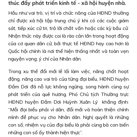
thúc đẩy phát triển kinh tế - xã hội huyện nhà.
Hầu như vai trò, vị trí và chức năng của HÐND thường
chỉ được xã hội tập trung chú ý khi có các cuộc giám
sát, tiếp xúc cử tri, trả lời chất vấn hoặc các kỳ bầu cử.
Nhận thức này được coi là rào cản lớn trong hoạt động
của cơ quan dân cử, bởi thực tế HÐND hay cao hơn là
Quốc hội chính là nơi thể hiện thống nhất và toàn vẹn
nguyện vọng, ý chí của Nhân dân.
Trong xu thế đổi mới lề lối làm việc, nâng chất hoạt
động, nâng cao vai trò của từng đại biểu, HÐND huyện
Ðầm Dơi đã nỗ lực không ngừng, song hành cùng sự
phát triển của quê hương. Phó Chủ tịch Thường trực
HÐND huyện Ðầm Dơi Huỳnh Xuân Lý khẳng định:
“Mỗi đại biểu phải vì dân, đổi mới và hoàn thiện chính
mình để phục vụ cho Nhân dân. Nghị quyết là những
con số, nhiệm vụ của đại biểu là phải cùng bà con biến
những con số ấy thành hiện thực”.