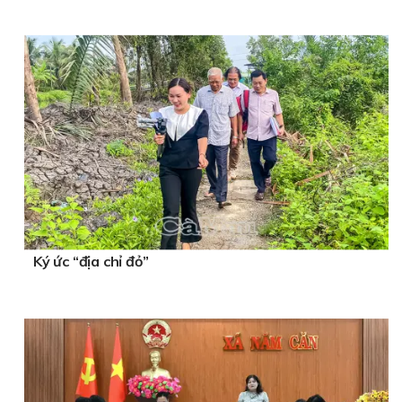
Ký ức “địa chỉ đỏ”