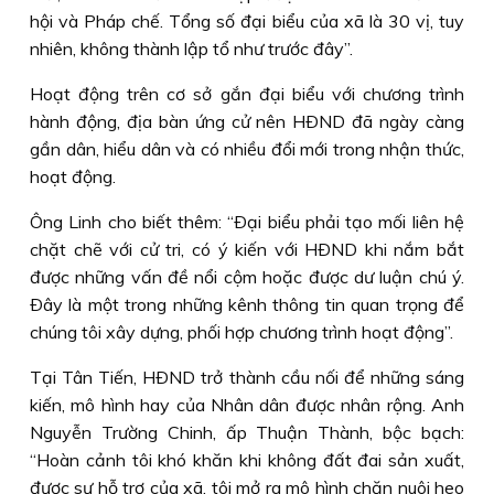
hội và Pháp chế. Tổng số đại biểu của xã là 30 vị, tuy
nhiên, không thành lập tổ như trước đây”.
Hoạt động trên cơ sở gắn đại biểu với chương trình
hành động, địa bàn ứng cử nên HÐND đã ngày càng
gần dân, hiểu dân và có nhiều đổi mới trong nhận thức,
hoạt động.
Ông Linh cho biết thêm: “Ðại biểu phải tạo mối liên hệ
chặt chẽ với cử tri, có ý kiến với HÐND khi nắm bắt
được những vấn đề nổi cộm hoặc được dư luận chú ý.
Ðây là một trong những kênh thông tin quan trọng để
chúng tôi xây dựng, phối hợp chương trình hoạt động”.
Tại Tân Tiến, HÐND trở thành cầu nối để những sáng
kiến, mô hình hay của Nhân dân được nhân rộng. Anh
Nguyễn Trường Chinh, ấp Thuận Thành, bộc bạch:
“Hoàn cảnh tôi khó khăn khi không đất đai sản xuất,
được sự hỗ trợ của xã, tôi mở ra mô hình chăn nuôi heo