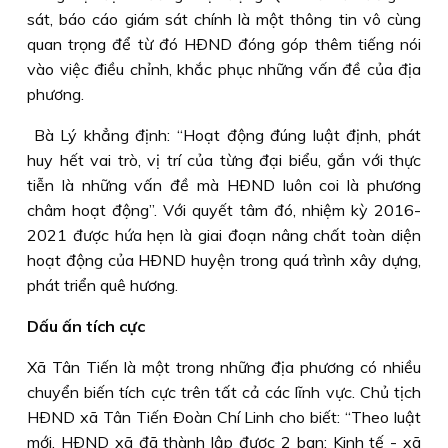
sát, báo cáo giám sát chính là một thông tin vô cùng
quan trọng để từ đó HÐND đóng góp thêm tiếng nói
vào việc điều chỉnh, khắc phục những vấn đề của địa
phương.
Bà Lý khẳng định: “Hoạt động đúng luật định, phát
huy hết vai trò, vị trí của từng đại biểu, gắn với thực
tiễn là những vấn đề mà HÐND luôn coi là phương
châm hoạt động”. Với quyết tâm đó, nhiệm kỳ 2016-
2021 được hứa hẹn là giai đoạn nâng chất toàn diện
hoạt động của HÐND huyện trong quá trình xây dựng,
phát triển quê hương.
Dấu ấn tích cực
Xã Tân Tiến là một trong những địa phương có nhiều
chuyển biến tích cực trên tất cả các lĩnh vực. Chủ tịch
HÐND xã Tân Tiến Ðoàn Chí Linh cho biết: “Theo luật
mới, HÐND xã đã thành lập được 2 ban: Kinh tế - xã