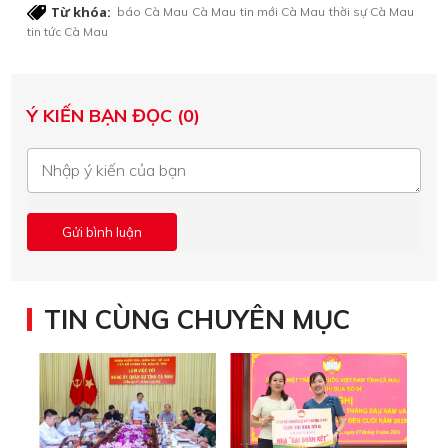
Từ khóa:
báo Cà Mau
Cà Mau
tin mới Cà Mau
thời sự Cà Mau
tin tức Cà Mau
Ý KIẾN BẠN ĐỌC (0)
TIN CÙNG CHUYÊN MỤC