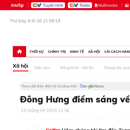
ភាសាខ្មែរ
Truyền hình
Radio
M
ultimedia
Thứ bảy, 8-8-26 21:08:19
THỜI SỰ
CHÍNH TRỊ
KINH TẾ
XÃ HỘI
CẢI CÁCH HÀN
Xã hội
Giáo dục
Nông thôn - Đô thị
Chung tay xoá 
Theo dõi Báo điện tử Cà Mau trên
Ðông Hưng điểm sáng về 
19 tháng 09 2016 12:56