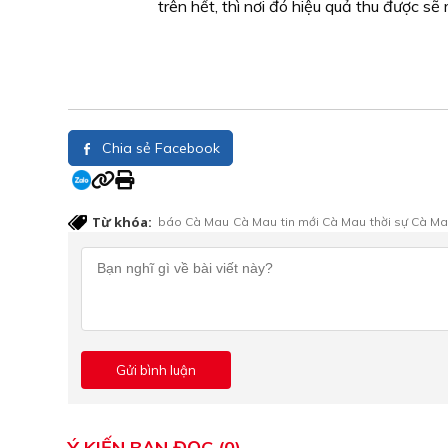
trên hết, thì nơi đó hiệu quả thu được s
Chia sẻ Facebook
Từ khóa:
báo Cà Mau
Cà Mau
tin mới Cà Mau
thời sự Cà M
Ý KIẾN BẠN ĐỌC (0)