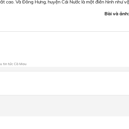
ẽ rất cao. Và Ðông Hưng, huyện Cái Nước là một điển hình như vậy
Bài và ảnh:
au
tin tức Cà Mau