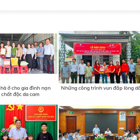
hà ở cho gia đình nạn
Những công trình vun đắp lòng d
 chất độc da cam