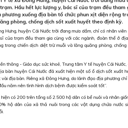
 Y tế xã Ðông Hưng, huyện Cái Nước trời đang mưa
i trạm. Hầu hết lực lượng y, bác sĩ của trạm đều tham 
a phương xuống địa bàn tổ chức phun xịt diện rộng t
uăng phòng, chống dịch sốt xuất huyết theo định kỳ.
g Hưng, huyện Cái Nước trời đang mưa dầm, chỉ có nhân viên 
ác sĩ của trạm đều tham gia cùng với các ngành, đoàn thể ở đị
ng trong chiến dịch diệt trừ muỗi và lăng quăng phòng, chống 
 thông - Giáo dục sức khoẻ, Trung tâm Y tế huyện Cái Nước, c
a bàn huyện Cái Nước đã xuất hiện một số ổ dịch sốt xuất h
ột vài địa bàn. Riêng xã Ðông Hưng, do lãnh đạo địa phương ch
đầu năm nên tình hình dịch bệnh được kiểm soát tốt”.
ã hiện có 200 trên tổng số 2.500 hộ dân có bể nuôi và nhân gi
% hộ dân của xã thả nuôi trong các vật dụng chứa nước s
i.