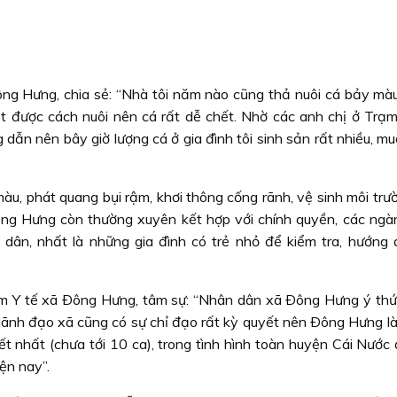
ng Hưng, chia sẻ: “Nhà tôi năm nào cũng thả nuôi cá bảy màu
t được cách nuôi nên cá rất dễ chết. Nhờ các anh chị ở Trạm
dẫn nên bây giờ lượng cá ở gia đình tôi sinh sản rất nhiều, mu
àu, phát quang bụi rậm, khơi thông cống rãnh, vệ sinh môi trư
ông Hưng còn thường xuyên kết hợp với chính quyền, các ngà
 dân, nhất là những gia đình có trẻ nhỏ để kiểm tra, hướng 
m Y tế xã Ðông Hưng, tâm sự: “Nhân dân xã Ðông Hưng ý thức
 lãnh đạo xã cũng có sự chỉ đạo rất kỳ quyết nên Ðông Hưng là
t nhất (chưa tới 10 ca), trong tình hình toàn huyện Cái Nước 
iện nay”.