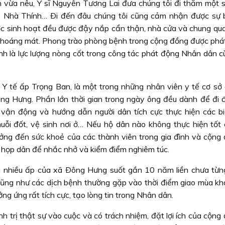
 vừa nêu, Y sĩ Nguyễn Tương Lai đưa chúng tôi đi thăm một s
, Nhà Thính… Ði đến đâu chúng tôi cũng cảm nhận được sự 
ước sinh hoạt đều được đậy nắp cẩn thận, nhà cửa và chung qua
thoáng mát. Phong trào phòng bệnh trong cộng đồng được phát
ính là lực lượng nòng cốt trong công tác phát động Nhân dân c
Y tế ấp Trọng Ban, là một trong những nhân viên y tế cơ sở 
g Hưng. Phần lớn thời gian trong ngày ông đều dành để đi 
 vận động và hướng dẫn người dân tích cực thực hiện các b
uỗi đốt, vệ sinh nơi ở… Nếu hộ dân nào không thực hiện tốt 
ởng đến sức khoẻ của các thành viên trong gia đình và cộng 
 họp dân để nhắc nhở và kiểm điểm nghiêm túc.
 nhiều ấp của xã Ðông Hưng suốt gần 10 năm liền chưa từn
cũng như các dịch bệnh thường gặp vào thời điểm giao mùa kh
g ứng rất tích cực, tạo lòng tin trong Nhân dân.
h trị thật sự vào cuộc và có trách nhiệm, đặt lợi ích của cộng