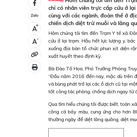
Hôm chúng tôi tìm đến Trạm
chỉ có nhân viên trực cấp cứu ở lạ
cùng với các ngành, đoàn thể ở đị
chiến dịch diệt trừ muỗi và lăng q
+
Hôm chúng tôi tìm đến Trạm Y tế xã Ðôn
-
cứu ở lại trạm. Hầu hết lực lượng y, b
xuống địa bàn tổ chức phun xịt diện rộ
xuất huyết theo định kỳ.
Bà Ðào Tố Hoa, Phó Trưởng Phòng Truyền
“Ðầu năm 2016 đến nay, mặc dù trên đị
và bùng phát trở lại các ổ dịch cũ tại m
tốt công tác phòng, chống dịch ngay từ 
Qua tìm hiểu chúng tôi được biết, toàn x
công cá bảy màu, cung ứng cho hơn 80
thường ngày để diệt lăng quăng, diệt muỗ