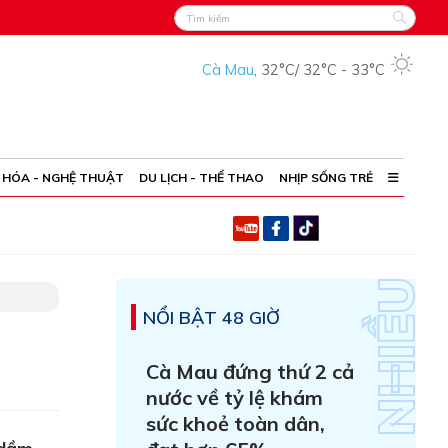
Cà Mau
,
32°C
/
32°C
-
33°C
 HÓA - NGHỆ THUẬT
DU LỊCH - THỂ THAO
NHỊP SỐNG TRẺ
NỔI BẬT 48 GIỜ
Cà Mau đứng thứ 2 cả
nước về tỷ lệ khám
sức khoẻ toàn dân,