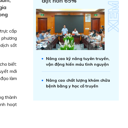
 dầm,
đạt hơn 65%
gia
rong
trực cấp
a phương
dịch sốt
Nâng cao kỹ năng tuyên truyền,
ho biết:
vận động hiến máu tình nguyện
uyết mới
ỉ đạo làm
Nâng cao chất lượng khám chữa
bệnh bằng y học cổ truyền
ống thành
inh hoạt