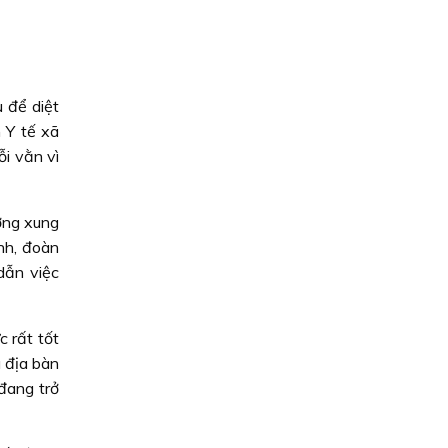
 để diệt
 Y tế xã
ỗi vằn vì
ờng xung
nh, đoàn
dẫn việc
 rất tốt
 địa bàn
đang trở