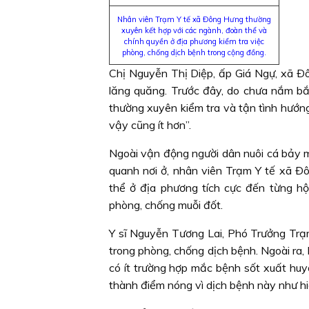
Nhân viên Trạm Y tế xã Ðông Hưng thường
xuyên kết hợp với các ngành, đoàn thể và
chính quyền ở địa phương kiểm tra việc
phòng, chống dịch bệnh trong cộng đồng.
Chị Nguyễn Thị Diệp, ấp Giá Ngự, xã Ðô
lăng quăng. Trước đây, do chưa nắm bắ
thường xuyên kiểm tra và tận tình hướng 
vậy cũng ít hơn”.
Ngoài vận động người dân nuôi cá bảy m
quanh nơi ở, nhân viên Trạm Y tế xã Ð
thể ở địa phương tích cực đến từng hộ
phòng, chống muỗi đốt.
Y sĩ Nguyễn Tương Lai, Phó Trưởng Trạ
trong phòng, chống dịch bệnh. Ngoài ra,
có ít trường hợp mắc bệnh sốt xuất huyế
thành điểm nóng vì dịch bệnh này như h