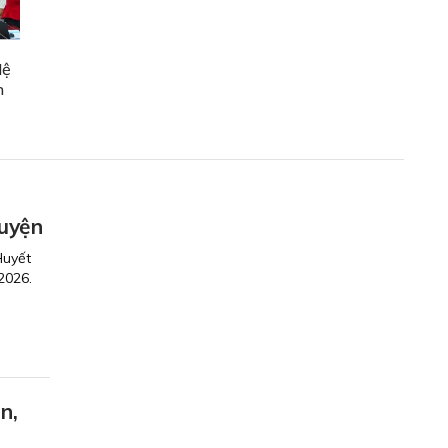
lệ
n
guyện
Huyết
2026.
n,