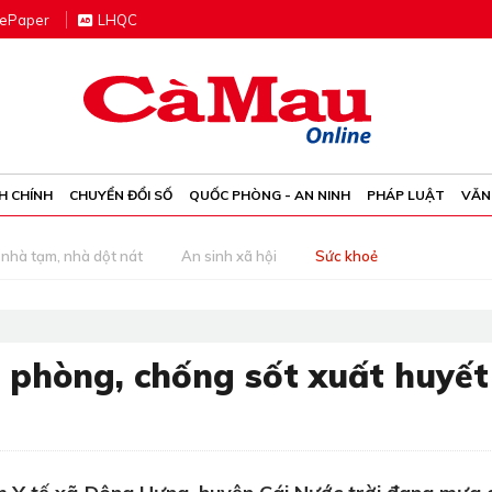
e
P
aper
LHQC
H CHÍNH
CHUYỂN ĐỔI SỐ
QUỐC PHÒNG - AN NINH
PHÁP LUẬT
VĂN
nhà tạm, nhà dột nát
An sinh xã hội
Sức khoẻ
phòng, chống sốt xuất huyết