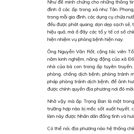
Như để minh chứng cho những thông tin
đình ở các ấp trong xã như Tân Phong
trong mỗi gia đình, các dụng cụ chứa n
đều được phát quang, dọn dẹp sạch sẽ, 
hiệu quả, mà ở đây các tổ y tế cơ sở ch
hiện nhiệm vụ phòng bệnh hiện nay.
Ông Nguyễn Văn Rốt, cộng tác viên Tổ 
năm kinh nghiệm, năng động của xã Ðôn
nhà của bà con trong ấp tuyên truyền,
phòng, chống dịch bệnh, phòng tránh m
pháp phòng tránh dịch bệnh, để ảnh hư
được chính quyền địa phương nơi đó mời
Nhờ vậy mà ấp Trọng Ban là một trong
trường hợp nào bị mắc sốt xuất huyết, 
làm này được Nhân dân đồng tình và hưởn
Có thể nói, địa phương nào hệ thống chín