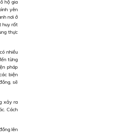
ố hộ gia
bình yên
nh nơi ở
 huy rất
ùng thực
có nhiều
đến từng
iện pháp
các biện
đồng, sẽ
g xảy ra
ác. Cách
 đồng lên