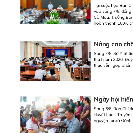
Tại cuộc họp Ban Ch
vào sáng 7/8, đồng 
Cà Mau, Trưởng Ban 
hoàn thành 100% chỉ
Nâng cao chấ
Sáng 7/8, Sở Y tế tỉ
thứ I năm 2026. Đây
thực tiễn, góp phần
Ngày hội hiế
Sáng 6/8, Ban Chỉ đ
Huyết học - Truyền 
nguyện tại xã Gành 