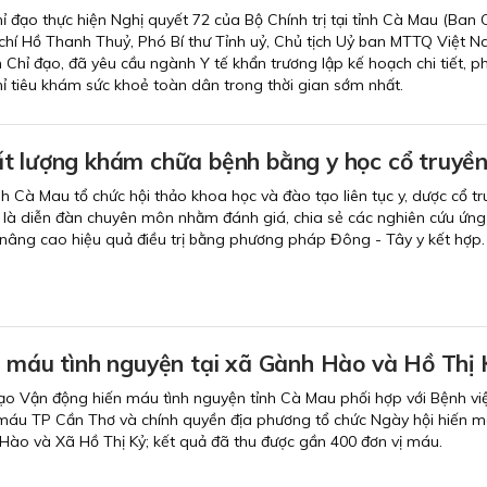
ỉ đạo thực hiện Nghị quyết 72 của Bộ Chính trị tại tỉnh Cà Mau (Ban 
chí Hồ Thanh Thuỷ, Phó Bí thư Tỉnh uỷ, Chủ tịch Uỷ ban MTTQ Việt N
Chỉ đạo, đã yêu cầu ngành Y tế khẩn trương lập kế hoạch chi tiết, p
 tiêu khám sức khoẻ toàn dân trong thời gian sớm nhất.
t lượng khám chữa bệnh bằng y học cổ truyề
nh Cà Mau tổ chức hội thảo khoa học và đào tạo liên tục y, dược cổ tr
 là diễn đàn chuyên môn nhằm đánh giá, chia sẻ các nghiên cứu ứn
 nâng cao hiệu quả điều trị bằng phương pháp Đông - Tây y kết hợp.
n máu tình nguyện tại xã Gành Hào và Hồ Thị 
ạo Vận động hiến máu tình nguyện tỉnh Cà Mau phối hợp với Bệnh vi
máu TP Cần Thơ và chính quyền địa phương tổ chức Ngày hội hiến m
Hào và Xã Hồ Thị Kỷ; kết quả đã thu được gần 400 đơn vị máu.