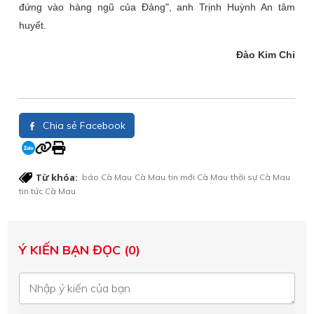
đứng vào hàng ngũ của Đảng", anh Trịnh Huỳnh An tâm
huyết.
Đào Kim Chi
Chia sẻ Facebook
Từ khóa:
báo Cà Mau
Cà Mau
tin mới Cà Mau
thời sự Cà Mau
tin tức Cà Mau
Ý KIẾN BẠN ĐỌC (0)