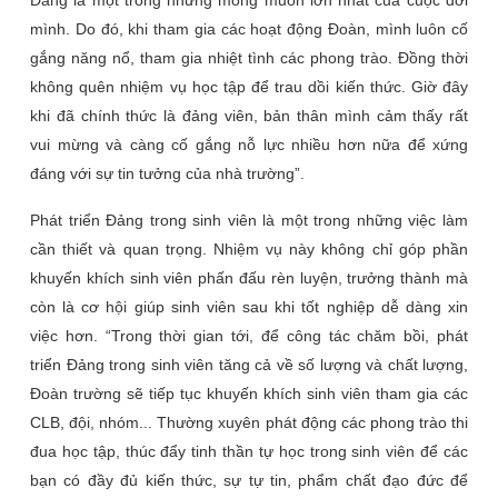
Đảng là một trong những mong muốn lớn nhất của cuộc đời
mình. Do đó, khi tham gia các hoạt động Đoàn, mình luôn cố
gắng năng nổ, tham gia nhiệt tình các phong trào. Đồng thời
không quên nhiệm vụ học tập để trau dồi kiến thức. Giờ đây
khi đã chính thức là đảng viên, bản thân mình cảm thấy rất
vui mừng và càng cố gắng nỗ lực nhiều hơn nữa để xứng
đáng với sự tin tưởng của nhà trường”.
Phát triển Đảng trong sinh viên là một trong những việc làm
cần thiết và quan trọng. Nhiệm vụ này không chỉ góp phần
khuyến khích sinh viên phấn đấu rèn luyện, trưởng thành mà
còn là cơ hội giúp sinh viên sau khi tốt nghiệp dễ dàng xin
việc hơn. “Trong thời gian tới, để công tác chăm bồi, phát
triển Đảng trong sinh viên tăng cả về số lượng và chất lượng,
Đoàn trường sẽ tiếp tục khuyến khích sinh viên tham gia các
CLB, đội, nhóm... Thường xuyên phát động các phong trào thi
đua học tập, thúc đẩy tinh thần tự học trong sinh viên để các
bạn có đầy đủ kiến thức, sự tự tin, phẩm chất đạo đức để