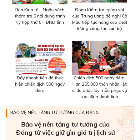
Ban Kinh tế - Ngân sách
Đoàn Kiểm tra, giám sát
thẩm tra 6 nội dung trình
của Trung ương đề nghị Cà
Kỳ họp thứ 5 HĐND tỉnh
Mau tiếp tục nâng cao chất
lượng công tác cán bộ
Đẩy nhanh tiến độ thực
Chiến dịch 500 ngày đêm:
hiện chiến dịch 500 ngày
Hơn 265.000 thân nhân liệt
đêm
sĩ đã được lấy mẫu phục vụ
xác định danh tính
BẢO VỆ NỀN TẢNG TƯ TƯỞNG CỦA ĐẢNG
Bảo vệ nền tảng tư tưởng của
Ðảng từ việc giữ gìn giá trị lịch sử