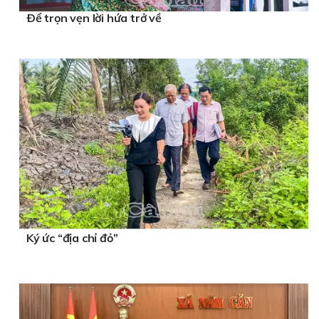
Ðể trọn vẹn lời hứa trở về
Ký ức “địa chỉ đỏ”