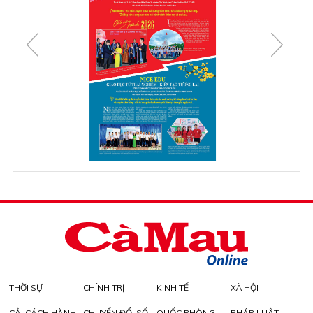
THỜI SỰ
CHÍNH TRỊ
KINH TẾ
XÃ HỘI
CẢI CÁCH HÀNH
CHUYỂN ĐỔI SỐ
QUỐC PHÒNG -
PHÁP LUẬT