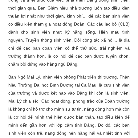
trọng và thiết thực của việc phát triển Đảng trong sinh viên,
thời gian qua, Ban Giám hiệu nhà trường luôn tạo điều kiện
thuận lợi nhất như thời gian, kinh phí… để các bạn sinh viên
có điều kiện tham gia hoạt động Đoàn. Các câu lạc bộ (CLB)
dành cho sinh viên như: Kỹ năng sống, Hiến máu tình
nguyện, Truyền thông sinh viên, Đội công tác xã hội... là địa
chỉ để các bạn đoàn viên có thể thử sức, trải nghiệm và
trưởng thành hơn, là cơ hội để các bạn được tuyển chọn,
chăm bồi đứng vào hàng ngũ Đảng.
Bạn Ngô Mai Lý, nhân viên phòng Phát triển thị trường, Phân
hiệu Trường Đại học Bình Dương tại Cà Mau, là cựu sinh viên
của trường và được kết nạp vào Đảng khi còn là sinh viên.
Mai Lý chia sẻ: “Các hoạt động, phong trào của Đoàn trường
là không chỉ hỗ trợ cho mình sự tự tin, năng động hơn mà còn
là cơ hội để mình thể hiện được bản thân, tạo điều kiện để
mình đến gần hơn với lớp cảm tình Đảng. Do đó, các bạn
sinh viên còn trẻ, năng động nên hăng hái và nhiệt tình với