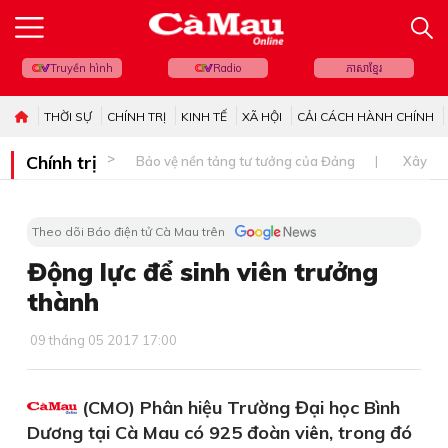
Truyền hình
Radio
ភាសាខ្មែរ
THỜI SỰ
CHÍNH TRỊ
KINH TẾ
XÃ HỘI
CẢI CÁCH HÀNH CHÍNH
Chính trị
Bảo vệ nền tảng tư tưởng của Đảng
Xây dự
Theo dõi Báo điện tử Cà Mau trên
Động lực để sinh viên trưởng
thành
09 tháng 05 2017 17:00
(CMO) Phân hiệu Trường Đại học Bình
Dương tại Cà Mau có 925 đoàn viên, trong đó