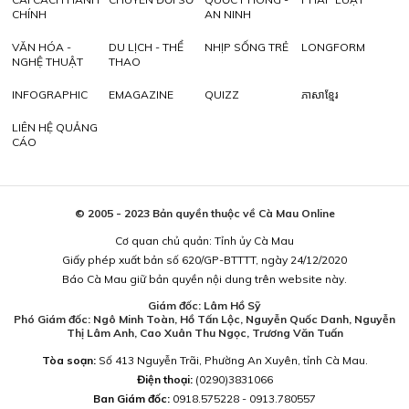
CHÍNH
AN NINH
VĂN HÓA -
DU LỊCH - THỂ
NHỊP SỐNG TRẺ
LONGFORM
NGHỆ THUẬT
THAO
INFOGRAPHIC
EMAGAZINE
QUIZZ
ភាសាខ្មែរ
LIÊN HỆ QUẢNG
CÁO
© 2005 - 2023 Bản quyền thuộc về Cà Mau Online
Cơ quan chủ quản: Tỉnh ủy Cà Mau
Giấy phép xuất bản số 620/GP-BTTTT, ngày 24/12/2020
Báo Cà Mau giữ bản quyền nội dung trên website này.
Giám đốc: Lâm Hồ Sỹ
Phó Giám đốc: Ngô Minh Toàn, Hồ Tấn Lộc, Nguyễn Quốc Danh, Nguyễn
Thị Lâm Anh, Cao Xuân Thu Ngọc, Trương Văn Tuấn
Tòa soạn:
Số 413 Nguyễn Trãi, Phường An Xuyên, tỉnh Cà Mau.
Điện thoại:
(0290)3831066
Ban Giám đốc:
0918.575228 - 0913.780557