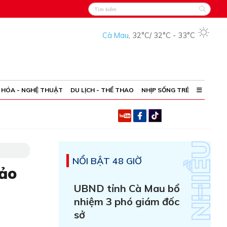
Cà Mau
,
32°C
/
32°C
-
33°C
 HÓA - NGHỆ THUẬT
DU LỊCH - THỂ THAO
NHỊP SỐNG TRẺ
NỔI BẬT 48 GIỜ
bảo
UBND tỉnh Cà Mau bổ
nhiệm 3 phó giám đốc
sở