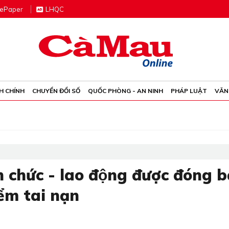
e
P
aper
LHQC
H CHÍNH
CHUYỂN ĐỔI SỐ
QUỐC PHÒNG - AN NINH
PHÁP LUẬT
VĂN
n chức - lao động được đóng 
ểm tai nạn