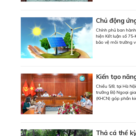
Chủ động ứng 
Chính phủ ban hành
hiện Kết luận số 7
bảo vệ môi trường và
Kiến tạo năng
Chiều 5/8, tại Hà Nộ
trưởng Bộ Ngoại gia
(KHCN) góp phần kiế
Thả cá thể k