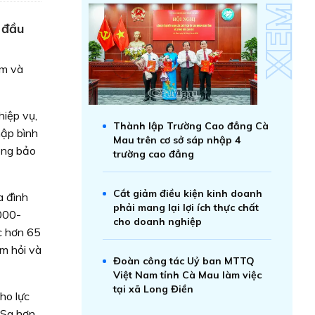
 đầu
ăm và
hiệp vụ,
Thành lập Trường Cao đẳng Cà
hập bình
Mau trên cơ sở sáp nhập 4
óng bảo
trường cao đẳng
Cắt giảm điều kiện kinh doanh
a đình
phải mang lại lợi ích thực chất
000-
cho doanh nghiệp
c hơn 65
ăm hỏi và
Đoàn công tác Uỷ ban MTTQ
Việt Nam tỉnh Cà Mau làm việc
tại xã Long Điền
ho lực
 Sa hơn