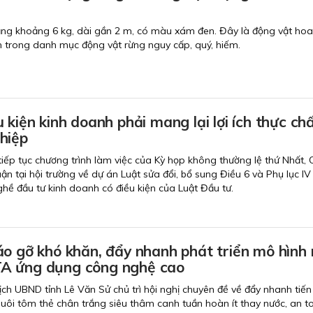
ặng khoảng 6 kg, dài gần 2 m, có màu xám đen. Đây là động vật ho
 trong danh mục động vật rừng nguy cấp, quý, hiếm.
 kiện kinh doanh phải mang lại lợi ích thực ch
hiệp
 tiếp tục chương trình làm việc của Kỳ họp không thường lệ thứ Nhất,
uận tại hội trường về dự án Luật sửa đổi, bổ sung Điều 6 và Phụ lục IV
ề đầu tư kinh doanh có điều kiện của Luật Đầu tư.
o gỡ khó khăn, đẩy nhanh phát triển mô hình 
A ứng dụng công nghệ cao
ịch UBND tỉnh Lê Văn Sử chủ trì hội nghị chuyên đề về đẩy nhanh tiến
nuôi tôm thẻ chân trắng siêu thâm canh tuần hoàn ít thay nước, an t