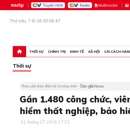
ភាសាខ្មែរ
Truyền hình
Radio
M
ultimedia
Thứ sáu, 7-8-26 00:06:47
THỜI SỰ
CHÍNH TRỊ
KINH TẾ
XÃ HỘI
CẢI CÁCH HÀN
Thời sự
Theo dõi Báo điện tử Cà Mau trên
Gần 1.480 công chức, viê
hiểm thất nghiệp, bảo hi
01 tháng 07 2016 17:23