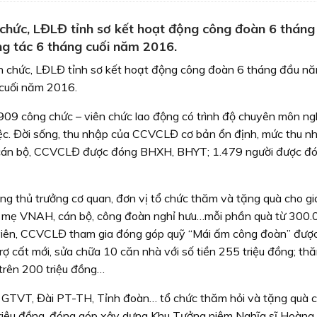
chức, LĐLĐ tỉnh sơ kết hoạt động công đoàn 6 tháng
ng tác 6 tháng cuối năm 2016.
 chức, LĐLĐ tỉnh sơ kết hoạt động công đoàn 6 tháng đầu n
g cuối năm 2016.
09 công chức – viên chức lao động có trình độ chuyên môn ng
việc. Đời sống, thu nhập của CCVCLĐ cơ bản ổn định, mức thu n
% cán bộ, CCVCLĐ được đóng BHXH, BHYT; 1.479 người được đ
g thủ trưởng cơ quan, đơn vị tổ chức thăm và tặng quà cho gi
g, mẹ VNAH, cán bộ, công đoàn nghỉ hưu…mỗi phần quà từ 300.
viên, CCVCLĐ tham gia đóng góp quỹ “Mái ấm công đoàn” đượ
rợ cất mới, sửa chữa 10 căn nhà với số tiền 255 triệu đồng; th
trên 200 triệu đồng…
 GTVT, Đài PT-TH, Tỉnh đoàn… tổ chức thăm hỏi và tặng quà c
riệu đồng, đóng góp xây dựng Khu Tưởng niệm Nghĩa sĩ Hoàng