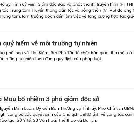
ồ Sỹ, Tỉnh uỷ viên, Giám đốc Báo và phát thanh, truyền hình (PTTH)
g tác Trung tâm Truyền thông dân tộc và nông thôn (VTV5) do ông
rung tâm, làm trưởng đoàn đến làm việc về tăng cường hợp tác giữ
 quý hiếm về môi trường tự nhiên
 phối hợp với Hạt Kiểm lâm Phú Tân tổ chức bàn giao, thả một cá t
 trường tự nhiên theo đúng quy định của pháp luật.
 Mau bổ nhiệm 3 phó giám đốc sở
Nguyễn Minh Luân, Uỷ viên Ban Thường vụ Tỉnh uỷ, Phó Chủ tịch UBND
 nghị công bố các quyết định của Chủ tịch UBND tỉnh về công tác cán 
Đào tạo, Sở Y tế, Sở Văn hoá, Thể thao và Du lịch.