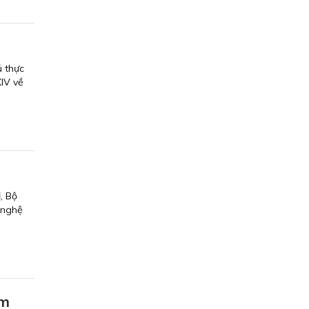
 thực
IV về
, Bộ
 nghệ
im