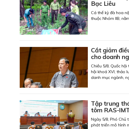
Bạc Liêu
Cá thể kỳ đà hoa n
thuộc Nhóm IIB, nằm
Cắt giảm điều
cho doanh ng
Chiều 5/8, Quốc hội
hội khoá XVI, thảo l
danh mục ngành, ngh
Tập trung thá
tôm RAS-IMT
Ngày 5/8, Phó Chủ t
phát triển mô hình 