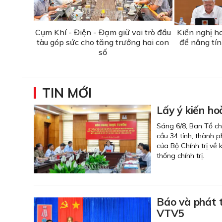
Cụm Khí - Điện - Đạm giữ vai trò đầu
Kiến nghị h
tàu góp sức cho tăng trưởng hai con
để nâng tín
số
TIN MỚI
Lấy ý kiến ho
Sáng 6/8, Ban Tổ chứ
cầu 34 tỉnh, thành 
của Bộ Chính trị về 
thống chính trị.
Báo và phát 
VTV5