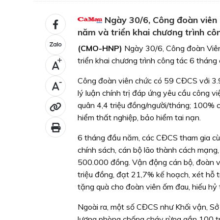
Ngày 30/6, Công đoàn viên 
năm và triển khai chương trình cô
(CMO-HNP)
Ngày 30/6, Công đoàn Viên
triển khai chương trình công tác 6 thán
+
Công đoàn viên chức có 59 CĐCS với 3.9
-
lý luận chính trị đáp ứng yêu cầu công 
quân 4,4 triệu đồng/người/tháng; 100
hiểm thất nghiệp, bảo hiểm tai nạn.
6 tháng đầu năm, các CĐCS tham gia cùn
chính sách, cán bộ lão thành cách mạn
500.000 đồng. Vận động cán bộ, đoàn 
triệu đồng, đạt 21,7% kế hoạch, xét hỗ t
tặng quà cho đoàn viên ốm đau, hiếu hỷ 
Ngoài ra, một số CĐCS như Khối vận, Sở
lượng phòng chống cháy rừng gần 100 t