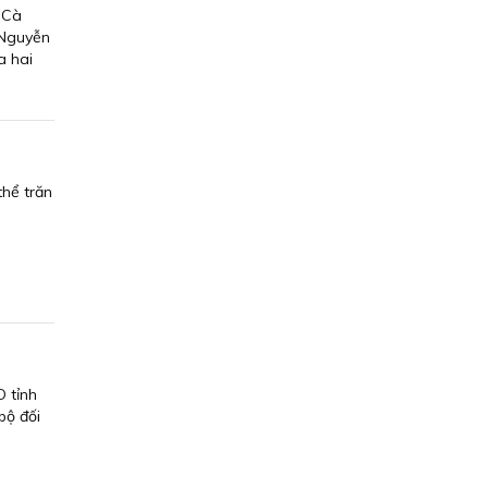
 Cà
 Nguyễn
a hai
hể trăn
 tỉnh
bộ đối