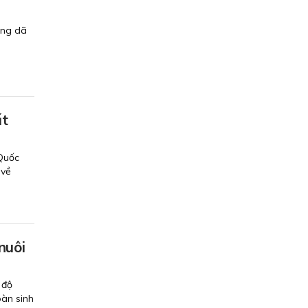
ang dã
ất
 Quốc
 về
nuôi
 độ
oàn sinh