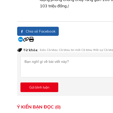
103 triệu đồng./.
Chia sẻ Facebook
Từ khóa:
báo Cà Mau
Cà Mau
tin mới Cà Mau
thời sự Cà M
Ý KIẾN BẠN ĐỌC (0)