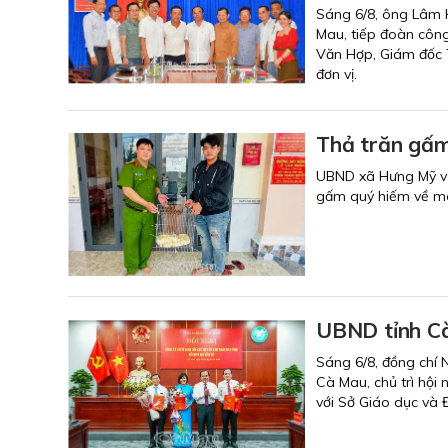
Sáng 6/8, ông Lâm H
Mau, tiếp đoàn côn
Văn Hợp, Giám đốc T
đơn vị.
Thả trăn gấm
UBND xã Hưng Mỹ vừa
gấm quý hiếm về môi
UBND tỉnh Cà
Sáng 6/8, đồng chí 
Cà Mau, chủ trì hội
với Sở Giáo dục và 