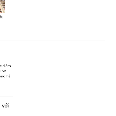
ầu
ác điểm
Đ/TW
rong hệ
 với